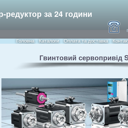
Skip to
main
ори та електродвигуни
р-редуктор за 24 години
content
Головна
Каталоги
Оплата та доставка
Контак
Main menu
Гвинтовий сервопривід S