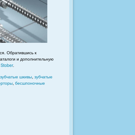
ся. Обратившись к
каталоги и дополнительную
м
Stober
.
зубчатые шкивы
,
зубчатые
ерторы
,
бесшпоночные