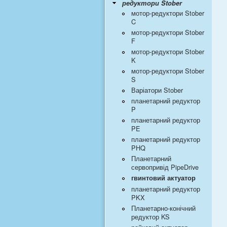
редуктори Stober
мотор-редуктори Stober
C
мотор-редуктори Stober
F
мотор-редуктори Stober
K
мотор-редуктори Stober
S
Варіатори Stober
планетарний редуктор
P
планетарний редуктор
PE
планетарний редуктор
PHQ
Планетарний
сервопривід PipeDrive
гвинтовий актуатор
планетарний редуктор
PKX
Планетарно-конічний
редуктор KS