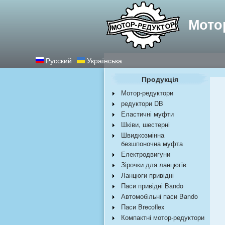
Найкращі редукт
Мото
Русский
Українська
Продукція
Мотор-редуктори
редуктори DB
Еластичні муфти
Шківи, шестерні
Швидкозмінна
безшпоночна муфта
Електродвигуни
Зірочки для ланцюгів
Ланцюги привідні
Паси привідні Bando
Автомобільні паси Bando
Паси Brecoflex
Компактні мотор-редуктори