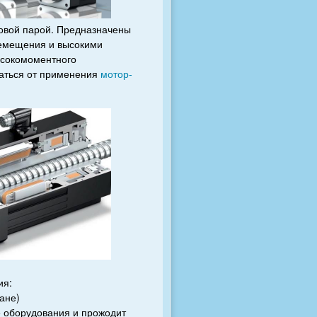
овой парой. Предназначены
ремещения и высокими
ысокомоментного
заться от применения
мотор-
ия:
ане)
е оборудования и прожодит