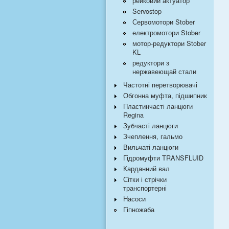
рейковий актуатор
Servostop
Сервомотори Stober
електромотори Stober
мотор-редуктори Stober
KL
редуктори з
нержавеющай стали
Частотні перетворювачі
Обгонна муфта, підшипник
Пластинчасті ланцюги
Regina
Зубчасті ланцюги
Зчеплення, гальмо
Вильчаті ланцюги
Гідромуфти TRANSFLUID
Карданний вал
Сітки і стрічки
транспортерні
Насоси
Гіпножаба