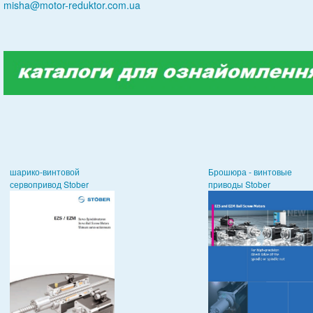
misha@motor-reduktor.com.ua
шарико-винтовой
Брошюра - винтовые
сервопривод Stober
приводы Stober