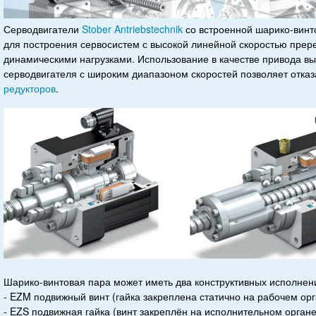
Серводвигатели
Stober Antriebstechnik
со встроенной шарико-винт
для построения сервосистем с высокой линейной скоростью пре
динамическими нагрузками. Использование в качестве привода в
серводвигателя с широким диапазоном скоростей позволяет отка
редукторов
.
Шарико-винтовая пара может иметь два конструктивных исполнен
- EZM подвижный винт (гайка закреплена статично на рабочем орг
- EZS подвижная гайка (винт закреплён на исполнительном орган