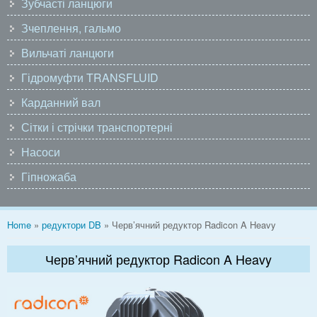
Зубчасті ланцюги
Зчеплення, гальмо
Вильчаті ланцюги
Гідромуфти TRANSFLUID
Карданний вал
Сітки і стрічки транспортерні
Насоси
Гіпножаба
You are here
Home
»
редуктори DB
» Черв’ячний редуктор Radicon A Heavy
Черв’ячний редуктор Radicon A Heavy