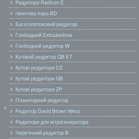
Редуктори Radicon E
гвинтова пара BD
Багатопотоковий редуктор
Глобоідний Extruderdrive
Глобоідний редуктор W
Кутовий редуктор QB ET
Кутові редуктори DZ
Кутові редуктори QB
Кутові редуктори ZP
Планетарний редуктор
Редуктор David Brown Weco
Редуктори для вітрогенератора
Черв'ячний редуктор B