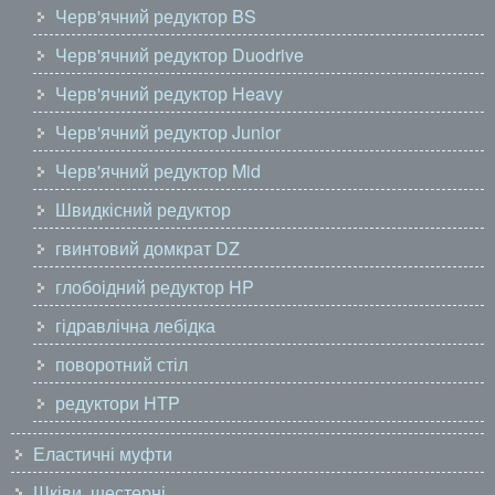
Черв'ячний редуктор BS
Черв'ячний редуктор Duodrive
Черв'ячний редуктор Heavy
Черв'ячний редуктор Junior
Черв'ячний редуктор Mid
Швидкісний редуктор
гвинтовий домкрат DZ
глобоідний редуктор HP
гідравлічна лебідка
поворотний стіл
редуктори HTP
Еластичні муфти
Шківи, шестерні