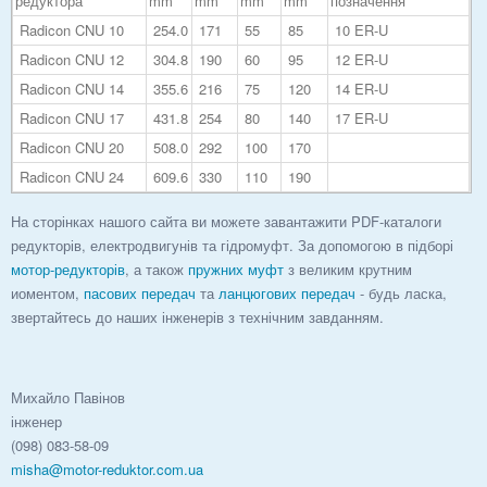
редуктора
mm
mm
mm
mm
позначення
Radicon CNU 10
254.0
171
55
85
10 ER-U
Radicon CNU 12
304.8
190
60
95
12 ER-U
Radicon CNU 14
355.6
216
75
120
14 ER-U
Radicon CNU 17
431.8
254
80
140
17 ER-U
Radicon CNU 20
508.0
292
100
170
Radicon CNU 24
609.6
330
110
190
На сторінках нашого сайта ви можете завантажити PDF-каталоги
редукторів, електродвигунів та гідромуфт. За допомогою в підборі
мотор-редукторів
, а також
пружних муфт
з великим крутним
иоментом,
пасових передач
та
ланцюгових передач
- будь ласка,
звертайтесь до наших інженерів з технічним завданням.
Михайло Павінов
інженер
(098) 083-58-09
misha@motor-reduktor.com.ua