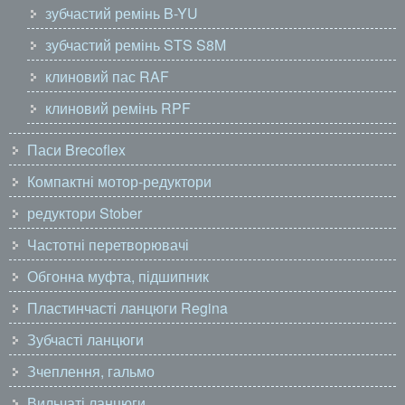
зубчастий ремінь B-YU
зубчастий ремінь STS S8M
клиновий пас RAF
клиновий ремінь RPF
Паси Brecoflex
Компактні мотор-редуктори
редуктори Stober
Частотні перетворювачі
Обгонна муфта, підшипник
Пластинчасті ланцюги Regina
Зубчасті ланцюги
Зчеплення, гальмо
Вильчаті ланцюги