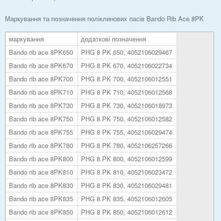
Маркування та позначення поліклинових пасів Bando Rib Ace 8PK
маркування
додаткові позначення
Bando rib ace 8PK650
PHG 8 PK 650, 4052106029467
Bando rib ace 8PK670
PHG 8 PK 670, 4052106022734
Bando rib ace 8PK700
PHG 8 PK 700, 4052106012551
Bando rib ace 8PK710
PHG 8 PK 710, 4052106012568
Bando rib ace 8PK730
PHG 8 PK 730, 4052106018973
Bando rib ace 8PK750
PHG 8 PK 750, 4052106012582
Bando rib ace 8PK755
PHG 8 PK 755, 4052106029474
Bando rib ace 8PK780
PHG 8 PK 780, 4052106257266
Bando rib ace 8PK800
PHG 8 PK 800, 4052106012599
Bando rib ace 8PK810
PHG 8 PK 810, 4052106023472
Bando rib ace 8PK830
PHG 8 PK 830, 4052106029481
Bando rib ace 8PK835
PHG 8 PK 835, 4052106012605
Bando rib ace 8PK850
PHG 8 PK 850, 4052106012612