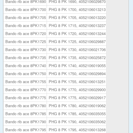
Bando rib ace 8PK1690
PHG 8 PK 1690, 4052106029870
Bando rib ace 8PK1700
PHG 8 PK 1700, 4052106013213
Bando rib ace 8PK1705
PHG 8 PK 1705, 4052106013220
Bando rib ace 8PK1715
PHG 8 PK 1715, 4052106013237
Bando rib ace 8PK1720
PHG 8 PK 1720, 4052106013244
Bando rib ace 8PK1725
PHG 8 PK 1725, 4052106029887
Bando rib ace 8PK1730
PHG 8 PK 1730, 4052106021706
Bando rib ace 8PK1735
PHG 8 PK 1735, 4052106025872
Bando rib ace 8PK1740
PHG 8 PK 1740, 4052106019055
Bando rib ace 8PK1750
PHG 8 PK 1750, 4052106029894
Bando rib ace 8PK1755
PHG 8 PK 1755, 4052106013251
Bando rib ace 8PK1770
PHG 8 PK 1770, 4052106029900
Bando rib ace 8PK1775
PHG 8 PK 1775, 4052106029917
Bando rib ace 8PK1780
PHG 8 PK 1780, 4052106019062
Bando rib ace 8PK1785
PHG 8 PK 1785, 4052106035055
Bando rib ace 8PK1790
PHG 8 PK 1790, 4052106035062
Bando rib ace 8PK1795
PHG 8 PK 1795, 4052106013268