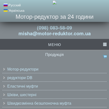
Русский
Українська
Мотор-редуктор за 24 години
(098) 083-58-09
misha@motor-reduktor.com.ua
МЕНЮ
Продукція
Мотор-редуктори
редуктори DB
Еластичні муфти
Шківи, шестерні
Швидкозмінна безшпоночна муфта