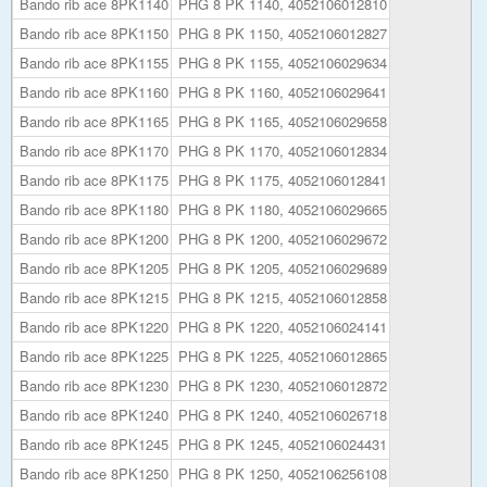
Bando rib ace 8PK1140
PHG 8 PK 1140, 4052106012810
Bando rib ace 8PK1150
PHG 8 PK 1150, 4052106012827
Bando rib ace 8PK1155
PHG 8 PK 1155, 4052106029634
Bando rib ace 8PK1160
PHG 8 PK 1160, 4052106029641
Bando rib ace 8PK1165
PHG 8 PK 1165, 4052106029658
Bando rib ace 8PK1170
PHG 8 PK 1170, 4052106012834
Bando rib ace 8PK1175
PHG 8 PK 1175, 4052106012841
Bando rib ace 8PK1180
PHG 8 PK 1180, 4052106029665
Bando rib ace 8PK1200
PHG 8 PK 1200, 4052106029672
Bando rib ace 8PK1205
PHG 8 PK 1205, 4052106029689
Bando rib ace 8PK1215
PHG 8 PK 1215, 4052106012858
Bando rib ace 8PK1220
PHG 8 PK 1220, 4052106024141
Bando rib ace 8PK1225
PHG 8 PK 1225, 4052106012865
Bando rib ace 8PK1230
PHG 8 PK 1230, 4052106012872
Bando rib ace 8PK1240
PHG 8 PK 1240, 4052106026718
Bando rib ace 8PK1245
PHG 8 PK 1245, 4052106024431
Bando rib ace 8PK1250
PHG 8 PK 1250, 4052106256108