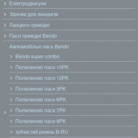
Електродвигуни
Зірочки для ланцюгів
Ланцюги привідні
Паси привідні Bando
Автомобільні паси Bando
Bando super combo
Поліклинові паси 10PK
Поліклинові паси 12PK
Поліклинові паси 3PK
Поліклинові паси 6PK
Поліклинові паси 7PK
Поліклинові паси 8PK
зубчастий ремінь B-RU