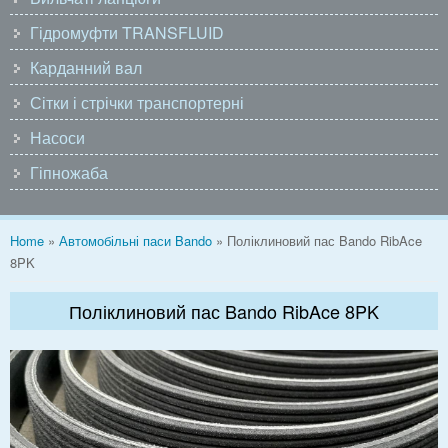
Гідромуфти TRANSFLUID
Карданний вал
Сітки і стрічки транспортерні
Насоси
Гіпножаба
You are here
Home
»
Автомобільні паси Bando
» Поліклиновий пас Bando RibAce
8PK
Поліклиновий пас Bando RibAce 8PK