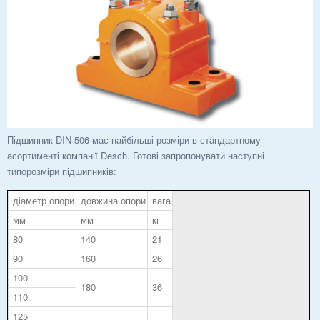
Підшипник DIN 506 має найбільші розміри в стандартному
асортименті компанії Desch. Готові запропонувати наступні
типорозміри підшипників:
діаметр опори
довжина опори
вага
мм
мм
кг
80
140
21
90
160
26
100
180
36
110
125