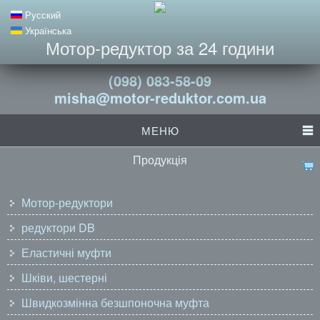
Русский
Українська
Мотор-редуктор за 24 години
(098) 083-58-09
misha@motor-reduktor.com.ua
МЕНЮ
Продукція
Мотор-редуктори
редуктори DB
Еластичні муфти
Шківи, шестерні
Швидкозмінна безшпоночна муфта