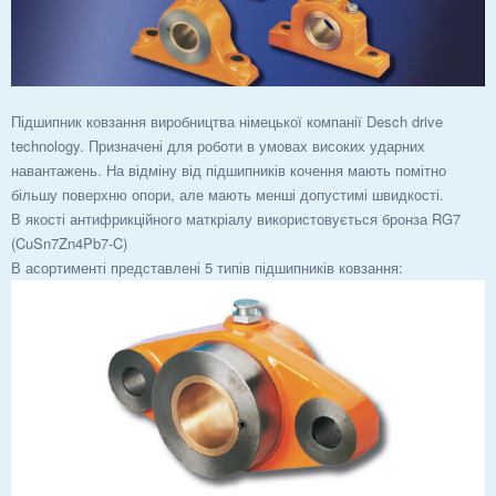
Підшипник ковзання виробництва німецької компанії Desch drive
technology. Призначені для роботи в умовах високих ударних
навантажень. На відміну від підшипників кочення мають помітно
більшу поверхню опори, але мають менші допустимі швидкості.
В якості антифрикційного маткріалу використовується бронза RG7
(CuSn7Zn4Pb7-C)
В асортименті представлені 5 типів підшипників ковзання: