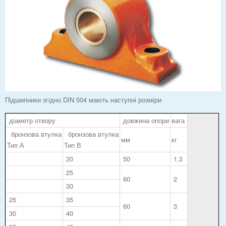
Підшипники згідно DIN 504 мають наступні розміри
діаметр отвору
довжина опори
вага
бронзова втулка
бронзова втулка
мм
кг
Тип А
Тип В
20
50
1,3
25
60
2
30
25
35
60
3
30
40