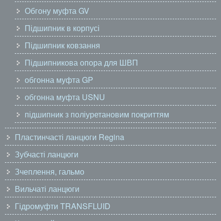
Обгону муфта GV
Підшипник в корпусі
Підшипник ковзання
Підшипникова опора для ШВП
обгонна муфта GP
обгонна муфта USNU
підшипник з поліуретановим покриттям
Пластинчасті ланцюги Regina
Зубчасті ланцюги
Зчеплення, гальмо
Вильчаті ланцюги
Гідромуфти TRANSFLUID