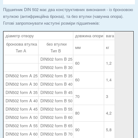
Підшипник DIN 502 має два конструктивних виконання - із бронзовою
втулкою (антифрикційна бронза), та без втулки (чавунна опора).
Готові запропонувати наступні розміри підшипників:
діаметр отвору
довжина опори
вага
бронзова втулка
без втулки
мм
кг
Тип А
Тип В
DIN502 form B 25
60
1,2
DIN502 form B 30
DIN502 form A 25
DIN502 form B 35
60
1,4
DIN502 form A 30
DIN502 form B 40
DIN502 form A 35
DIN502 form B 45
70
3
DIN502 form A 40
DIN502 form B 50
DIN502 form A 45
DIN502 form B 55
80
4,2
DIN502 form A 50
DIN502 form B 60
DIN502 form A 55
DIN502 form B 65
90
5,8
DIN502 form A 60
DIN502 form B 70