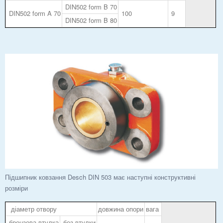
DIN502 form B 70
DIN502 form A 70
100
9
DIN502 form B 80
Підшипник ковзання Desch DIN 503 має наступні конструктивні
розміри
діаметр отвору
довжина опори
вага
бронзова втулка
без втулки