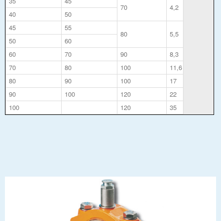
35
45
70
4,2
40
50
45
55
80
5,5
50
60
60
70
90
8,3
70
80
100
11,6
80
90
100
17
90
100
120
22
100
120
35