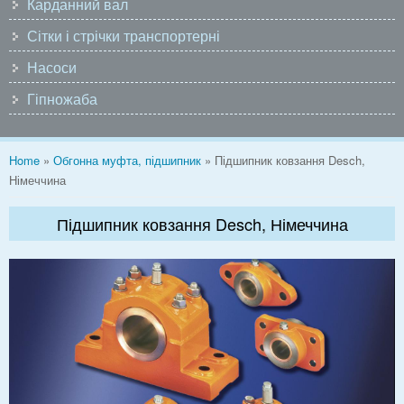
Карданний вал
Сітки і стрічки транспортерні
Насоси
Гіпножаба
You are here
Home
»
Обгонна муфта, підшипник
» Підшипник ковзання Desch,
Німеччина
Підшипник ковзання Desch, Німеччина