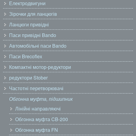
Електродвигуни
Зірочки для ланцюгів
Ланцюги привідні
Паси привідні Bando
Автомобільні паси Bando
Паси Brecoflex
Компактні мотор-редуктори
редуктори Stober
Частотні перетворювачі
Обгонна муфта, підшипник
Лінійні направляючі
Обгонна муфта CB-200
Обгонна муфта FN