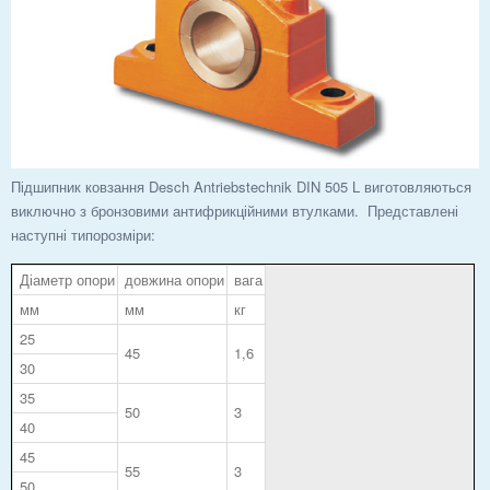
Підшипник ковзання Desch Antriebstechnik DIN 505 L виготовляються
виключно з бронзовими антифрикційними втулками. Представлені
наступні типорозміри:
Діаметр опори
довжина опори
вага
мм
мм
кг
25
45
1,6
30
35
50
3
40
45
55
3
50