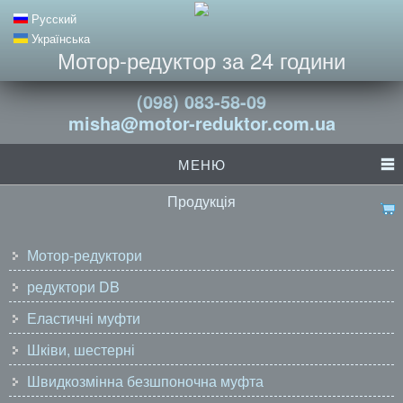
Русский
Українська
Мотор-редуктор за 24 години
(098) 083-58-09
misha@motor-reduktor.com.ua
МЕНЮ
Продукція
Мотор-редуктори
редуктори DB
Еластичні муфти
Шківи, шестерні
Швидкозмінна безшпоночна муфта