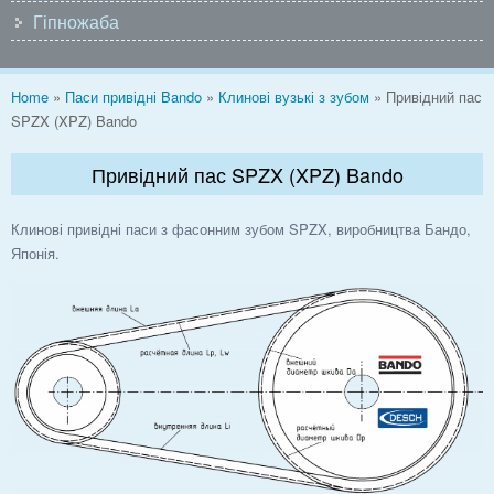
Гіпножаба
You are here
Home
»
Паси привідні Bando
»
Клинові вузькі з зубом
» Привідний пас
SPZX (XPZ) Bando
Привідний пас SPZX (XPZ) Bando
Клинові привідні паси з фасонним зубом SPZX, виробництва Бандо,
Японія.