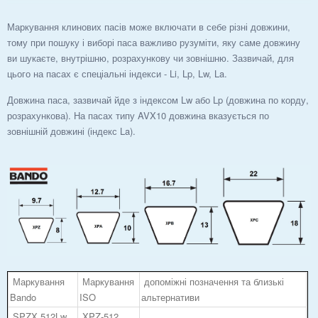
Маркування клинових пасів може включати в себе різні довжини,
тому при пошуку і виборі паса важливо рузуміти, яку саме довжину
ви шукаєте, внутрішню, розрахункову чи зовнішню. Зазвичай, для
цього на пасах є спеціальні індекси - Li, Lp, Lw, La.
Довжина паса, зазвичай йде з індексом Lw або Lp (довжина по корду,
розрахункова). На пасах типу AVX10 довжина вказується по
зовнішній довжині (індекс La).
Маркування
Маркування
допоміжні позначення та близькі
Bando
ISO
альтернативи
SPZX 512Lw
XPZ-512