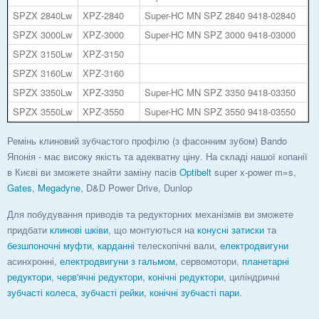
SPZX 2840Lw
XPZ-2840
Super-HC MN SPZ 2840 9418-02840
SPZX 3000Lw
XPZ-3000
Super-HC MN SPZ 3000 9418-03000
SPZX 3150Lw
XPZ-3150
SPZX 3160Lw
XPZ-3160
SPZX 3350Lw
XPZ-3350
Super-HC MN SPZ 3350 9418-03350
SPZX 3550Lw
XPZ-3550
Super-HC MN SPZ 3550 9418-03550
Ремінь клиновий зубчастого профілю (з фасонним зубом) Bando
Японія - має високу якість та адекватну ціну. На складі нашої копанії
в Києві ви зможете знайти заміну пасів
Optibelt
super x-power m=s,
Gates
,
Megadyne
, D&D Power Drive, Dunlop
Для побудування приводів та редукторних механізмів ви зможете
придбати
клинові шківи
, що монтуються на
конусні затиски
та
безшпоночні муфти
,
карданні
телескопічні вали,
електродвигуни
асинхронні,
електродвигуни з гальмом
, сервомотори,
планетарні
редуктори
,
черв'ячні редуктори
,
конічні редуктори
, циліндричні
зубчасті колеса
,
зубчасті рейки
,
конічні зубчасті пари
.