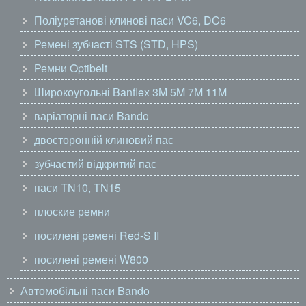
Поліуретанові клинові паси VC6, DC6
Ремені зубчасті STS (STD, HPS)
Ремни Optibelt
Широкоугольні Banflex 3M 5M 7M 11M
варіаторні паси Bando
двосторонній клиновий пас
зубчастий відкритий пас
паси TN10, TN15
плоские ремни
посилені ремені Red-S II
посилені ремені W800
Автомобільні паси Bando