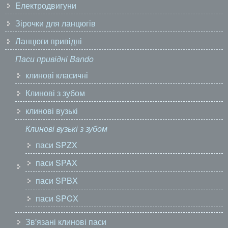
Електродвигуни
Зірочки для ланцюгів
Ланцюги привідні
Паси привідні Bando
клинові класичні
Клинові з зубом
клинові вузькі
Клинові вузькі з зубом
паси SPZX
паси SPAX
паси SPBX
паси SPCX
Зв'язані клинові паси