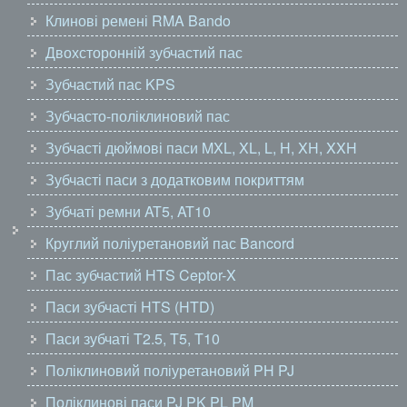
Клинові ремені RMA Bando
Двохсторонній зубчастий пас
Зубчастий пас KPS
Зубчасто-поліклиновий пас
Зубчасті дюймові паси MXL, XL, L, H, XH, XXH
Зубчасті паси з додатковим покриттям
Зубчаті ремни AT5, AT10
Круглий поліуретановий пас Bancord
Пас зубчастий HTS Ceptor-X
Паси зубчасті HTS (HTD)
Паси зубчаті T2.5, T5, T10
Поліклиновий поліуретановий PH PJ
Поліклинові паси PJ PK PL PM