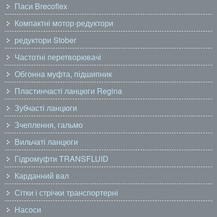
Паси Brecoflex
Компактні мотор-редуктори
редуктори Stober
Частотні перетворювачі
Обгонна муфта, підшипник
Пластинчасті ланцюги Regina
Зубчасті ланцюги
Зчеплення, гальмо
Вильчаті ланцюги
Гідромуфти TRANSFLUID
Карданний вал
Сітки і стрічки транспортерні
Насоси