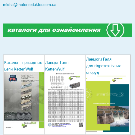
misha@motor-reduktor.com.ua
Ланцюги Галя
Каталог - приводные
Ланцюг Галя
для гідротехнічних
цепи KettenWulf
KettenWulf
споруд