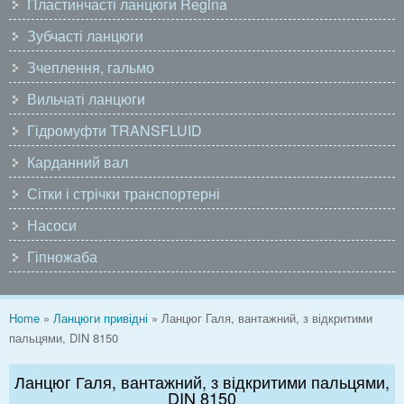
Пластинчасті ланцюги Regina
Зубчасті ланцюги
Зчеплення, гальмо
Вильчаті ланцюги
Гідромуфти TRANSFLUID
Карданний вал
Сітки і стрічки транспортерні
Насоси
Гіпножаба
You are here
Home
»
Ланцюги привідні
» Ланцюг Галя, вантажний, з відкритими
пальцями, DIN 8150
Ланцюг Галя, вантажний, з відкритими пальцями,
DIN 8150