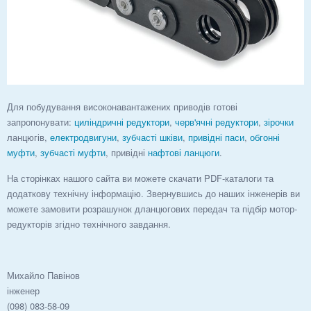
Для побудування високонавантажених приводів готові
запропонувати:
циліндричні редуктори
,
черв'ячні редуктори
,
зірочки
ланцюгів,
електродвигуни
,
зубчасті шківи
,
привідні паси
,
обгонні
муфти
,
зубчасті муфти
, привідні
нафтові ланцюги
.
На сторінках нашого сайта ви можете скачати PDF-каталоги та
додаткову технічну інформацію. Звернувшись до наших інженерів ви
можете замовити розрашунок дланцюгових передач та підбір мотор-
редукторів згідно технічного завдання.
Михайло Павінов
інженер
(098) 083-58-09