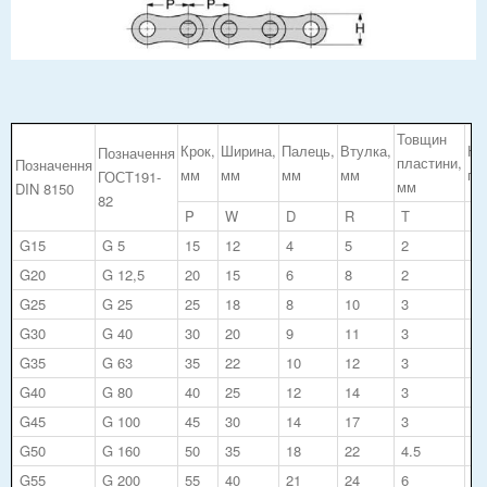
Товщин
Крок,
Ширина,
Палець,
Втулка,
На
Позначення
пластини,
Позначення
мм
мм
мм
мм
пл
ГОСТ191-
мм
DIN 8150
82
P
W
D
R
T
G15
G 5
15
12
4
5
2
2x
G20
G 12,5
20
15
6
8
2
2x
G25
G 25
25
18
8
10
3
2x
G30
G 40
30
20
9
11
3
4x
G35
G 63
35
22
10
12
3
4x
G40
G 80
40
25
12
14
3
4x
G45
G 100
45
30
14
17
3
4x
G50
G 160
50
35
18
22
4.5
4x
G55
G 200
55
40
21
24
6
4x