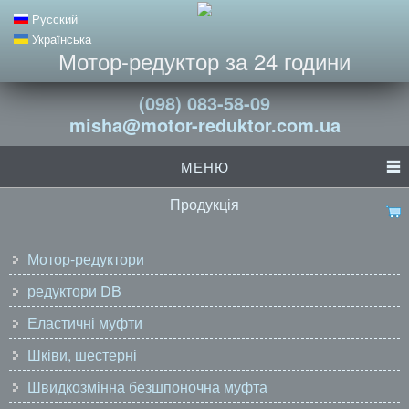
Русский
Українська
Мотор-редуктор за 24 години
(098) 083-58-09
misha@motor-reduktor.com.ua
МЕНЮ
Продукція
Мотор-редуктори
редуктори DB
Еластичні муфти
Шківи, шестерні
Швидкозмінна безшпоночна муфта