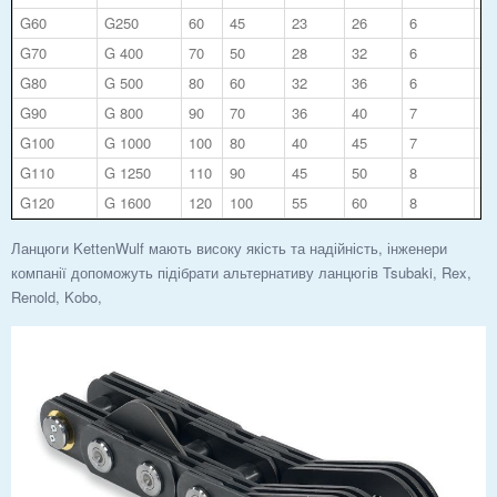
G60
G250
60
45
23
26
6
4x
G70
G 400
70
50
28
32
6
6x
G80
G 500
80
60
32
36
6
6x
G90
G 800
90
70
36
40
7
6x
G100
G 1000
100
80
40
45
7
8x
G110
G 1250
110
90
45
50
8
8x
G120
G 1600
120
100
55
60
8
8x
Ланцюги KettenWulf мають високу якість та надійність, інженери
компанії допоможуть підібрати альтернативу ланцюгів Tsubaki, Rex,
Renold, Kobo,