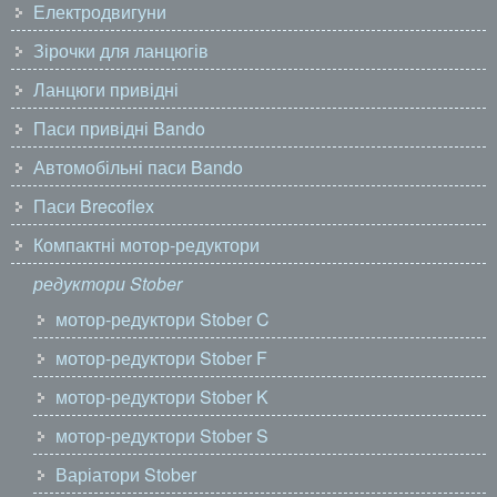
Електродвигуни
Зірочки для ланцюгів
Ланцюги привідні
Паси привідні Bando
Автомобільні паси Bando
Паси Brecoflex
Компактні мотор-редуктори
редуктори Stober
мотор-редуктори Stober C
мотор-редуктори Stober F
мотор-редуктори Stober K
мотор-редуктори Stober S
Варіатори Stober