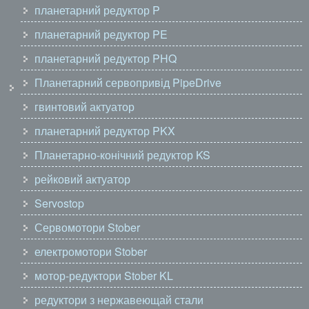
планетарний редуктор P
планетарний редуктор PE
планетарний редуктор PHQ
Планетарний сервопривід PipeDrive
гвинтовий актуатор
планетарний редуктор PKX
Планетарно-конічний редуктор KS
рейковий актуатор
Servostop
Сервомотори Stober
електромотори Stober
мотор-редуктори Stober KL
редуктори з нержавеющай стали