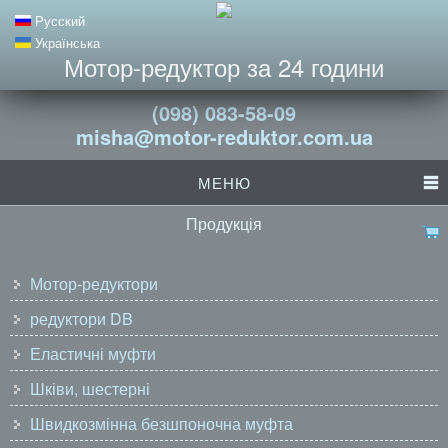
Русский
Українська
Мотор-редуктор за 24 години
(098) 083-58-09
misha@motor-reduktor.com.ua
МЕНЮ
Продукція
Мотор-редуктори
редуктори DB
Еластичні муфти
Шківи, шестерні
Швидкозмінна безшпоночна муфта