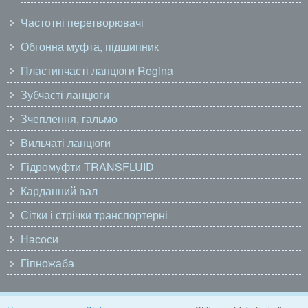
Частотні перетворювачі
Обгонна муфта, підшипник
Пластинчасті ланцюги Regina
Зубчасті ланцюги
Зчеплення, гальмо
Вильчаті ланцюги
Гідромуфти TRANSFLUID
Карданний вал
Сітки і стрічки транспортерні
Насоси
Гіпножаба