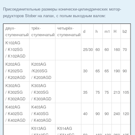
Присоединительные размеры конически-цилиндрических мотор-
редукторов Stober на лапах, с полым выходным валом:
двух-
трёх-
четырёх-
d
h
m1
H
b2
b
ступенчатый
ступенчатый
ступенчатый
K102AG
/ K102SG
25/30
60
60
160
70
3
/ K102AGD
K202AG
K203AG
/ K202SG
/K203SG
30
65
65
190
90
3
/ K202AGD
/ K203AGD
K302AG
K303AG
/ K302SG
/ K303SG
35
75
75
213
105
4
/ K302AGD
/ K303AGD
K402AG
K403AG
/ K402SG
/ K403SG
40
90
90
240
120
5
/ K402AGD
/ K403AGD
K513AG
K514AG
/ K513SG
/ K514SG
50
160
100
260
125
4