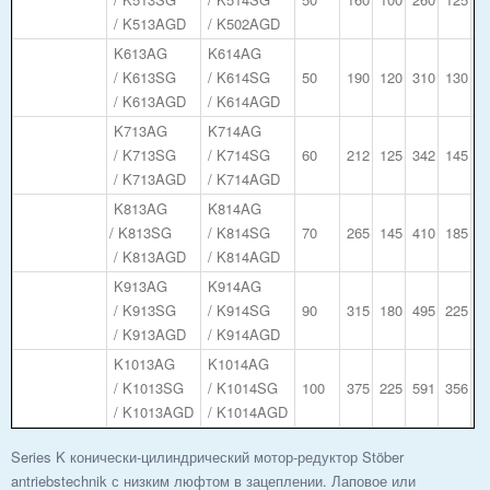
/ K513AGD
/ K502AGD
K613AG
K614AG
/ K613SG
/ K614SG
50
190
120
310
130
5
/ K613AGD
/ K614AGD
K713AG
K714AG
/ K713SG
/ K714SG
60
212
125
342
145
5
/ K713AGD
/ K714AGD
K813AG
K814AG
/ K813SG
/ K814SG
70
265
145
410
185
7
/ K813AGD
/ K814AGD
K913AG
K914AG
/ K913SG
/ K914SG
90
315
180
495
225
9
/ K913AGD
/ K914AGD
K1013AG
K1014AG
/ K1013SG
/ K1014SG
100
375
225
591
356
1
/ K1013AGD
/ K1014AGD
Series K конически-цилиндрический мотор-редуктор Stöber
antriebstechnik с низким люфтом в зацеплении. Лаповое или