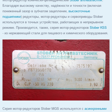
Благодаря высокому качеству, надёжности и точности (включая
пониженный зазор в зубчатом зацеплении,
высокоточные
подшипники
) редукторы, мотор-редукторы и сервоприводы Stober
используются в точных устройствах, работающих в непрерывном
режиме. Производится, также, серия мотор-редукоторов
Stober KSS
- из нержавеющей стали для пищевого и химического оборудования.
Серия мотор-редукторов Stober MGS используется с
асинхронными