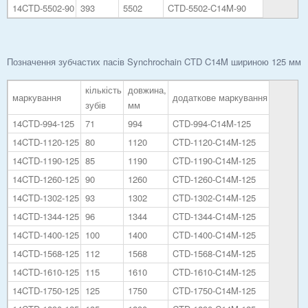
14CTD-5502-90
393
5502
CTD-5502-C14M-90
Позначення зубчастих пасів Synchrochain CTD C14M шириною 125 мм
кількість
довжина,
маркування
додаткове маркування
зубів
мм
14CTD-994-125
71
994
CTD-994-C14M-125
14CTD-1120-125
80
1120
CTD-1120-C14M-125
14CTD-1190-125
85
1190
CTD-1190-C14M-125
14CTD-1260-125
90
1260
CTD-1260-C14M-125
14CTD-1302-125
93
1302
CTD-1302-C14M-125
14CTD-1344-125
96
1344
CTD-1344-C14M-125
14CTD-1400-125
100
1400
CTD-1400-C14M-125
14CTD-1568-125
112
1568
CTD-1568-C14M-125
14CTD-1610-125
115
1610
CTD-1610-C14M-125
14CTD-1750-125
125
1750
CTD-1750-C14M-125