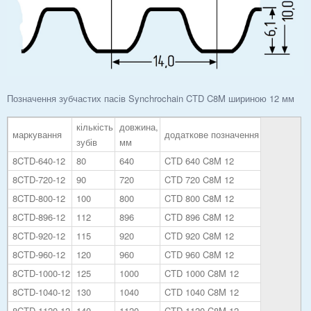
Позначення зубчастих пасів Synchrochain CTD C8M шириною 12 мм
кількість
довжина,
маркування
додаткове позначення
зубів
мм
8CTD-640-12
80
640
CTD 640 C8M 12
8CTD-720-12
90
720
CTD 720 C8M 12
8CTD-800-12
100
800
CTD 800 C8M 12
8CTD-896-12
112
896
CTD 896 C8M 12
8CTD-920-12
115
920
CTD 920 C8M 12
8CTD-960-12
120
960
CTD 960 C8M 12
8CTD-1000-12
125
1000
CTD 1000 C8M 12
8CTD-1040-12
130
1040
CTD 1040 C8M 12
8CTD-1120-12
140
1120
CTD 1120 C8M 12