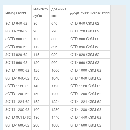
кількість
довжина,
маркування
додаткове позначення
зубів
мм
8CTD-640-62
80
640
CTD 640 C8M 62
8CTD-720-62
90
720
CTD 720 C8M 62
8CTD-800-62
100
800
CTD 800 C8M 62
8CTD-896-62
112
896
CTD 896 C8M 62
8CTD-920-62
115
920
CTD 920 C8M 62
8CTD-960-62
120
960
CTD 960 C8M 62
8CTD-1000-62
125
1000
CTD 1000 C8M 62
8CTD-1040-62
130
1040
CTD 1040 C8M 62
8CTD-1120-62
140
1120
CTD 1120 C8M 62
8CTD-1200-62
150
1200
CTD 1200 C8M 62
8CTD-1224-62
153
1224
CTD 1224 C8M 62
8CTD-1280-62
160
1280
CTD 1280 C8M 62
8CTD-8CTD-62
180
1440
CTD 1440 C8M 62
8CTD-1600-62
200
1600
CTD 1600 C8M 62