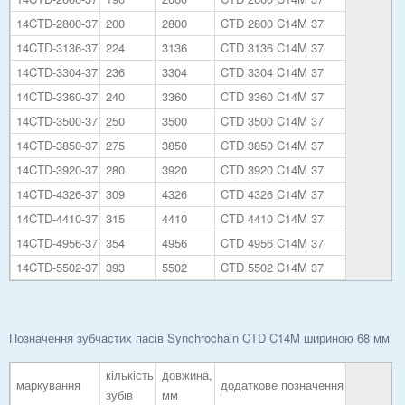
14CTD-2800-37
200
2800
CTD 2800 C14M 37
14CTD-3136-37
224
3136
CTD 3136 C14M 37
14CTD-3304-37
236
3304
CTD 3304 C14M 37
14CTD-3360-37
240
3360
CTD 3360 C14M 37
14CTD-3500-37
250
3500
CTD 3500 C14M 37
14CTD-3850-37
275
3850
CTD 3850 C14M 37
14CTD-3920-37
280
3920
CTD 3920 C14M 37
14CTD-4326-37
309
4326
CTD 4326 C14M 37
14CTD-4410-37
315
4410
CTD 4410 C14M 37
14CTD-4956-37
354
4956
CTD 4956 C14M 37
14CTD-5502-37
393
5502
CTD 5502 C14M 37
Позначення зубчастих пасів Synchrochain CTD C14M шириною 68 мм
кількість
довжина,
маркування
додаткове позначення
зубів
мм