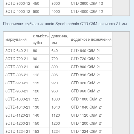
8CTD-3600-12
450
3600
CTD 3600 C8M 12
8CTD-4000-12
500
4000
CTD 4000 C8M 12
Позначення зубчастих пасів Synchrochain CTD C8M шириною 21 мм
кількість
довжина,
маркування
додаткове позначення
зубів
мм
8CTD-640-21
80
640
CTD 640 C8M 21
8CTD-720-21
90
720
CTD 720 C8M 21
8CTD-800-21
100
800
CTD 800 C8M 21
8CTD-896-21
112
896
CTD 896 C8M 21
8CTD-920-21
115
920
CTD 920 C8M 21
8CTD-960-21
120
960
CTD 960 C8M 21
8CTD-1000-21
125
1000
CTD 1000 C8M 21
8CTD-1040-21
130
1040
CTD 1040 C8M 21
8CTD-1120-21
140
1120
CTD 1120 C8M 21
8CTD-1200-21
150
1200
CTD 1200 C8M 21
8CTD-1224-21
153
1224
CTD 1224 C8M 21