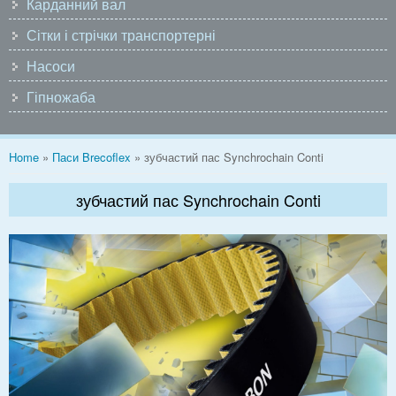
Карданний вал
Сітки і стрічки транспортерні
Насоси
Гіпножаба
You are here
Home
»
Паси Brecoflex
» зубчастий пас Synchrochain Conti
зубчастий пас Synchrochain Conti