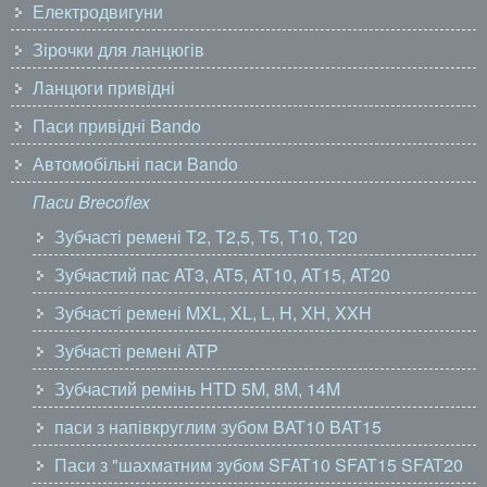
Електродвигуни
Зірочки для ланцюгів
Ланцюги привідні
Паси привідні Bando
Автомобільні паси Bando
Паси Brecoflex
Зубчасті ремені T2, T2,5, T5, T10, T20
Зубчастий пас AT3, AT5, AT10, AT15, AT20
Зубчасті ремені MXL, XL, L, H, XH, XXH
Зубчасті ремені ATP
Зубчастий ремінь HTD 5M, 8M, 14M
паси з напівкруглим зубом BAT10 BAT15
Паси з "шахматним зубом SFAT10 SFAT15 SFAT20