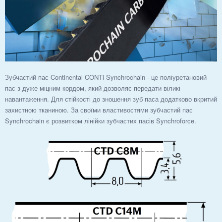
Зубчастий пас Continental CONTi Synchrochain - це поліуретановий
пас з дуже міцним кордом, який дозволяє передати віликі
навантаження. Для стійкості до зношення зуб паса додатково вкритий
захистною тканиною. За своїми властивостями зубчастий пас
Synchrochain є розвитком лінійки зубчастих пасів Synchroforce.