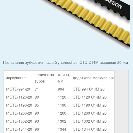
Позначення зубчастих пасів Synchrochain CTD C14M шириною 20 мм
количество
длина,
маркування
додаткове маркування
зубов
мм
14CTD-994-20
71
994
CTD 994 C14M 20
14CTD-1120-20
80
1120
CTD 1120 C14M 20
14CTD-1190-20
85
1190
CTD 1190 C14M 20
14CTD-1260-20
90
1260
CTD 1260 C14M 20
14CTD-1302-20
93
1302
CTD 1302 C14M 20
14CTD-1344-20
96
1344
CTD 1344 C14M 20