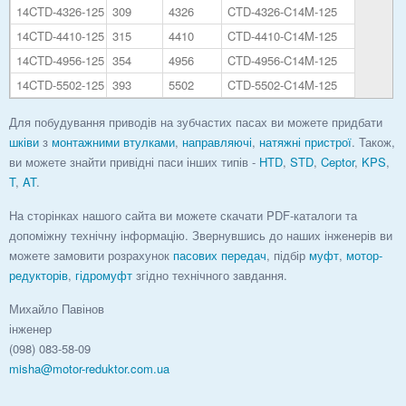
14CTD-4326-125
309
4326
CTD-4326-C14M-125
14CTD-4410-125
315
4410
CTD-4410-C14M-125
14CTD-4956-125
354
4956
CTD-4956-C14M-125
14CTD-5502-125
393
5502
CTD-5502-C14M-125
Для побудування приводів на зубчастих пасах ви можете придбати
шківи
з
монтажними втулками
,
направляючі
,
натяжні пристрої
. Також,
ви можете знайти привідні паси інших типів -
HTD
,
STD
,
Ceptor
,
KPS
,
T
,
AT
.
На сторінках нашого сайта ви можете скачати PDF-каталоги та
допоміжну технічну інформацію. Звернувшись до наших інженерів ви
можете замовити розрахунок
пасових передач
, підбір
муфт
,
мотор-
редукторів
,
гідромуфт
згідно технічного завдання.
Михайло Павінов
інженер
(098) 083-58-09
misha@motor-reduktor.com.ua