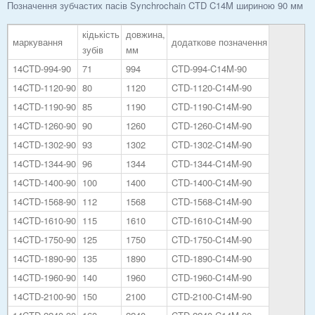
Позначення зубчастих пасів Synchrochain CTD C14M шириною 90 мм
кідькість
довжина,
маркування
додаткове позначення
зубів
мм
14CTD-994-90
71
994
CTD-994-C14M-90
14CTD-1120-90
80
1120
CTD-1120-C14M-90
14CTD-1190-90
85
1190
CTD-1190-C14M-90
14CTD-1260-90
90
1260
CTD-1260-C14M-90
14CTD-1302-90
93
1302
CTD-1302-C14M-90
14CTD-1344-90
96
1344
CTD-1344-C14M-90
14CTD-1400-90
100
1400
CTD-1400-C14M-90
14CTD-1568-90
112
1568
CTD-1568-C14M-90
14CTD-1610-90
115
1610
CTD-1610-C14M-90
14CTD-1750-90
125
1750
CTD-1750-C14M-90
14CTD-1890-90
135
1890
CTD-1890-C14M-90
14CTD-1960-90
140
1960
CTD-1960-C14M-90
14CTD-2100-90
150
2100
CTD-2100-C14M-90