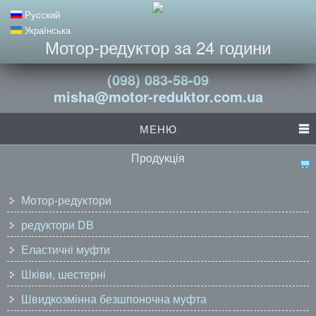
Русский
Українська
Мотор-редуктор за 24 години
(098) 083-58-09
misha@motor-reduktor.com.ua
МЕНЮ
Продукція
Мотор-редуктори
редуктори DB
Еластичні муфти
Шківи, шестерні
Швидкозмінна безшпоночна муфта