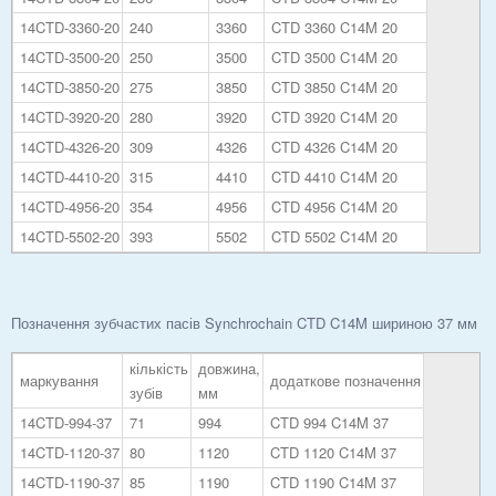
14CTD-3360-20
240
3360
CTD 3360 C14M 20
14CTD-3500-20
250
3500
CTD 3500 C14M 20
14CTD-3850-20
275
3850
CTD 3850 C14M 20
14CTD-3920-20
280
3920
CTD 3920 C14M 20
14CTD-4326-20
309
4326
CTD 4326 C14M 20
14CTD-4410-20
315
4410
CTD 4410 C14M 20
14CTD-4956-20
354
4956
CTD 4956 C14M 20
14CTD-5502-20
393
5502
CTD 5502 C14M 20
Позначення зубчастих пасів Synchrochain CTD C14M шириною 37 мм
кількість
довжина,
маркування
додаткове позначення
зубів
мм
14CTD-994-37
71
994
CTD 994 C14M 37
14CTD-1120-37
80
1120
CTD 1120 C14M 37
14CTD-1190-37
85
1190
CTD 1190 C14M 37