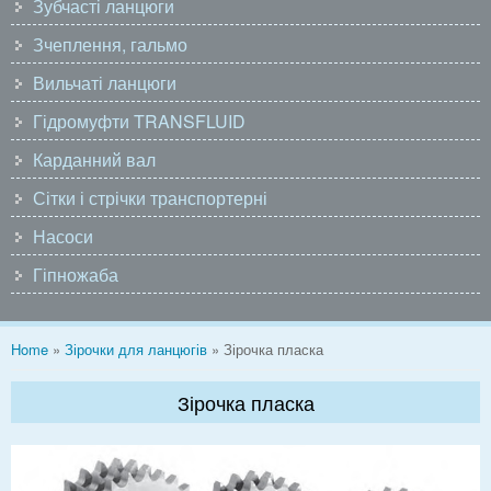
Зубчасті ланцюги
Зчеплення, гальмо
Вильчаті ланцюги
Гідромуфти TRANSFLUID
Карданний вал
Сітки і стрічки транспортерні
Насоси
Гіпножаба
You are here
Home
»
Зірочки для ланцюгів
» Зірочка пласка
Зірочка пласка