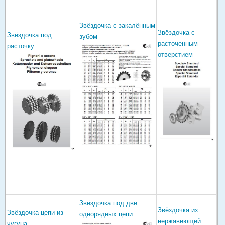
Звёздочка с закалённым
Звёздочка с
Звёздочка под
зубом
расточенным
расточку
отверстием
Звёздочка под две
Звёздочка из
Звёздочка цепи из
однорядных цепи
нержавеющей
чугуна