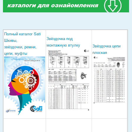
Полный каталог Sati
Звёздочка под
Шкивы,
монтажную втулку
Звёздочка цепи
звёздочки, ремни,
плоская
цепи, муфты