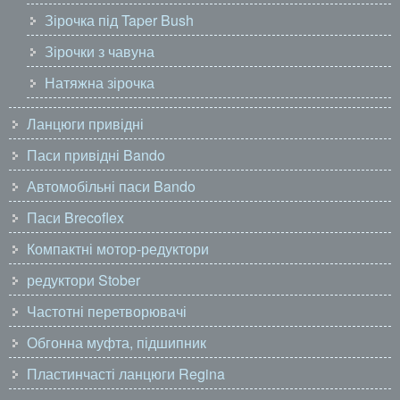
Зірочка під Taper Bush
Зірочки з чавуна
Натяжна зірочка
Ланцюги привідні
Паси привідні Bando
Автомобільні паси Bando
Паси Brecoflex
Компактні мотор-редуктори
редуктори Stober
Частотні перетворювачі
Обгонна муфта, підшипник
Пластинчасті ланцюги Regina