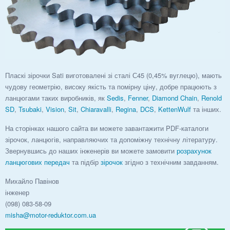
Пласкі зірочки Sati виготовалені зі сталі С45 (0,45% вуглецю), мають
чудову геометрію, високу якість та помірну ціну, добре працюють з
ланцюгами таких виробників, як
Sedis
,
Fenner
,
Diamond Chain
,
Renold
SD
,
Tsubaki
,
Vision
,
Sit
,
Chiaravalli
,
Regina
,
DCS
,
KettenWulf
та інших.
На сторінках нашого сайта ви можете завантажити PDF-каталоги
зірочок, ланцюгів, направляючих та допоміжну технічну літературу.
Звернувшись до наших інженерів ви можете замовити
розрахунок
ланцюгових передач
та підбір
зірочок
згідно з технічним завданням.
Михайло Павінов
інженер
(098) 083-58-09
misha@motor-reduktor.com.ua