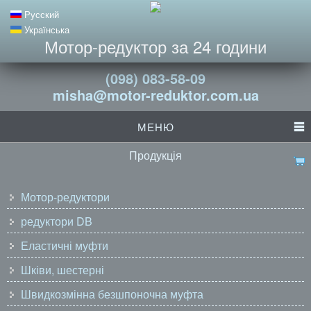
Русский
Українська
Мотор-редуктор за 24 години
(098) 083-58-09
misha@motor-reduktor.com.ua
МЕНЮ
Продукція
Мотор-редуктори
редуктори DB
Еластичні муфти
Шківи, шестерні
Швидкозмінна безшпоночна муфта