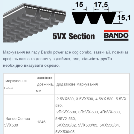
Маркування на пасу Bando power ace cog combo, зазвичай, позначає
профіль клина та довжину в дюймах, але,
кількість руч'їв
необхідно вказувати окремо
.
зовнішня
маркування
довжина,
додаткове маркування
паса
мм
2-5VX530, 3-5VX530, 4-5VX-530, 5-5VX-
530,
2R5VX-530, 3R5VX-530, 4R5VX-530,
Bando Combo
5R5VX-530,
1346
5VX530
5VX530/02, 5VX530/03, 5VX530/04,
5VX530/05,