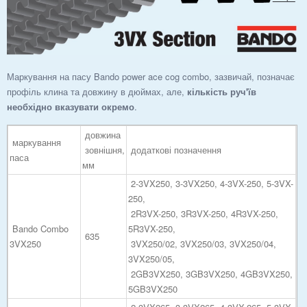
Маркування на пасу Bando power ace cog combo, зазвичай, позначає
профіль клина та довжину в дюймах, але,
кількість руч'їв
необхідно вказувати окремо
.
довжина
маркування
зовнішня,
додаткові позначення
паса
мм
2-3VX250, 3-3VX250, 4-3VX-250, 5-3VX-
250,
2R3VX-250, 3R3VX-250, 4R3VX-250,
Bando Combo
5R3VX-250,
635
3VX250
3VX250/02, 3VX250/03, 3VX250/04,
3VX250/05,
2GB3VX250, 3GB3VX250, 4GB3VX250,
5GB3VX250