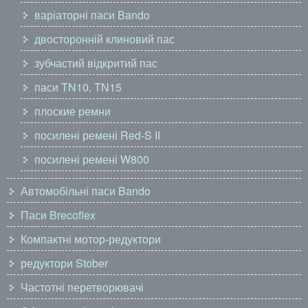
варіаторні паси Bando
двосторонній клиновий пас
зубчастий відкритий пас
паси TN10, TN15
плоские ремни
посилені ремені Red-S II
посилені ремені W800
Автомобільні паси Bando
Паси Brecoflex
Компактні мотор-редуктори
редуктори Stober
Частотні перетворювачі