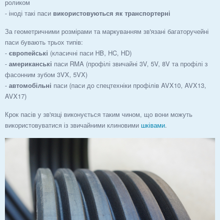
роликом
- іноді такі паси
використовуються як транспортерні
За геометричними розмірами та маркуванням зв'язані багаторучейні
паси бувають трьох типів:
-
європейські
(класичні паси HB, HC, HD)
-
американські
паси RMA (профілі звичайні 3V, 5V, 8V та профілі з
фасонним зубом 3VX, 5VX)
-
автомобільні
паси (паси до спецтехніки профілів AVX10, AVX13,
AVX17)
Крок пасів у зв'язці виконується таким чином, що вони можуть
використовуватися із звичайними клиновими
шківами
.