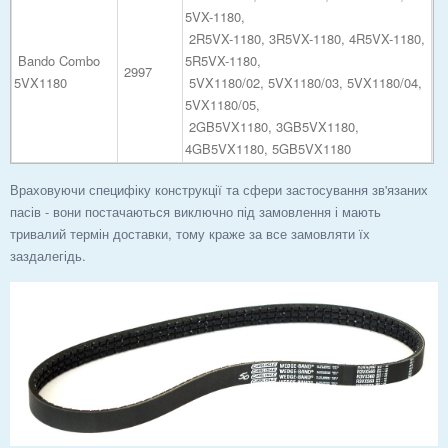
5VX-1180,
2R5VX-1180, 3R5VX-1180, 4R5VX-1180,
Bando Combo
5R5VX-1180,
2997
5VX1180
5VX1180/02, 5VX1180/03, 5VX1180/04,
5VX1180/05,
2GB5VX1180, 3GB5VX1180,
4GB5VX1180, 5GB5VX1180
Враховуючи специфіку конструкції та сфери застосування зв'язаних
пасів - вони постачаються виключно під замовлення і мають
тривалий термін доставки, тому краже за все замовляти їх
заздалегідь.