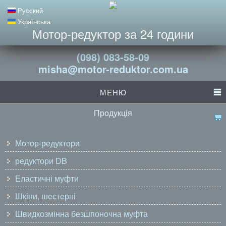
Русский
Українська
Мотор-редуктор за 24 години
(098) 083-58-09
misha@motor-reduktor.com.ua
МЕНЮ
Продукція
Мотор-редуктори
редуктори DB
Еластичні муфти
Шківи, шестерні
Швидкозмінна безшпоночна муфта