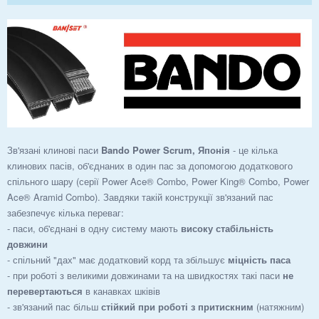
Зв'язані клинові паси
Bando Power Scrum, Японія
- це кілька
клинових пасів, об'єднаних в один пас за допомогою додаткового
спільного шару (серії Power Ace® Combo, Power King® Combo, Power
Ace® Aramid Combo). Завдяки такій конструкції зв'язаний пас
забезпечує кілька переваг:
- паси, об'єднані в одну систему мають
високу стабільність
довжини
- спільний "дах" має додатковий корд та збільшує
міцність паса
- при роботі з великими довжинами та на швидкостях такі паси
не
перевертаються
в канавках шківів
- зв'язаний пас більш
стійкий при роботі з притискним
(натяжним)