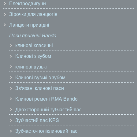
Електродвигуни
Зірочки для ланцюгів
Ланцюги привідні
Паси привідні Bando
клинові класичні
Клинові з зубом
клинові вузькі
Клинові вузькі з зубом
Зв'язані клинові паси
Клинові ремені RMA Bando
Двохсторонній зубчастий пас
Зубчастий пас KPS
Зубчасто-поліклиновий пас