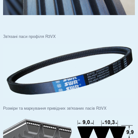
Зв'язані паси профіля R3VX
Розміри та маркування привідних зв'язаних пасів R3VX