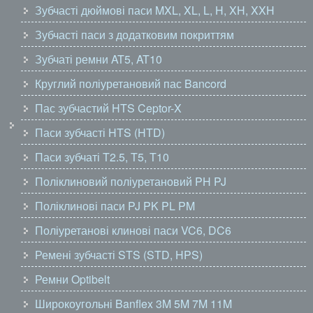
Зубчасті дюймові паси MXL, XL, L, H, XH, XXH
Зубчасті паси з додатковим покриттям
Зубчаті ремни AT5, AT10
Круглий поліуретановий пас Bancord
Пас зубчастий HTS Ceptor-X
Паси зубчасті HTS (HTD)
Паси зубчаті T2.5, T5, T10
Поліклиновий поліуретановий PH PJ
Поліклинові паси PJ PK PL PM
Поліуретанові клинові паси VC6, DC6
Ремені зубчасті STS (STD, HPS)
Ремни Optibelt
Широкоугольні Banflex 3M 5M 7M 11M