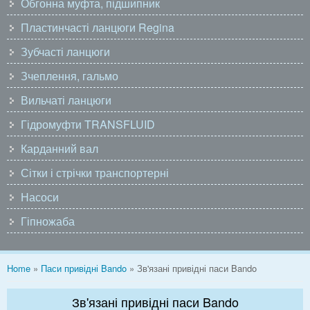
Обгонна муфта, підшипник
Пластинчасті ланцюги Regina
Зубчасті ланцюги
Зчеплення, гальмо
Вильчаті ланцюги
Гідромуфти TRANSFLUID
Карданний вал
Сітки і стрічки транспортерні
Насоси
Гіпножаба
You are here
Home
»
Паси привідні Bando
» Зв'язані привідні паси Bando
Зв'язані привідні паси Bando