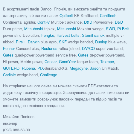
В асортименті пасів Bando, Японія, ви зможете знайти та придбати
альтернативу зв'язаним пасам
Optibelt
-KB Kraftband,
Contitech
Continental agridur,
Conti-V
Multibelt advance,
D&D
Powerdrive,
D&D
Dura prime,
Mitsuboshi
triplex,
Mitsuboshi
Maxstar wedge,
SWR
,
Pi Belt
power sinc Evolution,
Fengke
,
Harvest belts
,
Stomil sanok
multiple v-
ribbed,
Pirelli
,
Darwin
plus agro,
SKF
wedge banded,
Dunlop
blue wave,
Fenner
Concord plus,
Roulunds
roflex-joined,
DAYCO
super vee-band,
Gates
quad-power powerband service free,
Gates
tri-power powerband,
HI-power, Metric-power,
Concar
,
GoodYear
torque team,
Texrope
,
GUFERO
,
Rubena
,
PIX
-duraband-XS,
Megadyne
,
Jason
UniMatch,
Carlisle
wedge-band,
Challenge
На сторінках нашого сайта ви можете скачати PDF-каталоги та
додаткову технічну інформацію. Звернувшись до наших інженерів ви
зможете замовити розрахунок пасових передач та підбір пасів та
шківів згідно технічного завдання.
Михайло Павінов
інженер
(098) 083-58-09