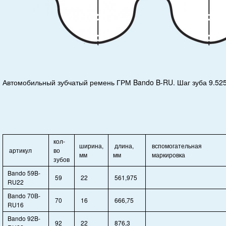
Автомобильный зубчатый ремень ГРМ Bando B-RU. Шаг зуба 9.52
кол-
ширина,
длина,
вспомогательная
артикул
во
мм
мм
маркировка
зубов
Bando 59B-
59
22
561,975
RU22
Bando 70B-
70
16
666,75
RU16
Bando 92B-
92
22
876,3