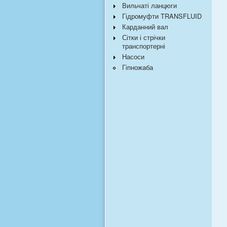
Вильчаті ланцюги
Гідромуфти TRANSFLUID
Карданний вал
Сітки і стрічки
транспортерні
Насоси
Гіпножаба