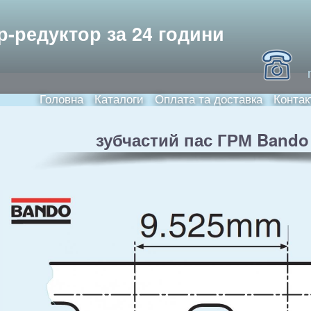
Skip to
main
ори та електродвигуни
р-редуктор за 24 години
content
Головна
Каталоги
Оплата та доставка
Контак
Main menu
зубчастий пас ГРМ Bando