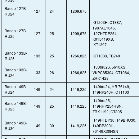
Bando 127B-
127
24
1209,675
RU24
G1203H, CT887,
1987AE1045,
Bando 127B-
127
25
1209,675
127HTDP254,
RU25
K015419XS,
KT1397
Bando 133B-
133
25
1266,825
CT1033, TB249
RU25
133bru26, 5610XS,
Bando 133B-
133
26
1266,825
VKPC85304, CT1064,
RU26
ZRK1428
Bando 149B-
149bru24, HR 76149,
149
24
1419,225
RU24
149RP240H, CT1103
149bru25,
Bando 149B-
149
25
1419,225
149RHP254HSN,
RU25
ZRK1192, CT805
149HTDP30, 149BRU30,
Bando 149B-
149
30
1419,225
149RP300H,
RU30
76149X30HSN