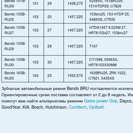
Bando 151B-
5258XS, 151BRU29,
151
29
1438,275
RU29
151HTDP29, CT826
Bando 153B-
153bru25, 153 HTDP 25,
153
25
1457,325
RU25
5485XS, CT935
Bando 153B-
HTDA1457 9.525M 27,
153
27
1457,325
RU27
HR76153x27, 153bru27
Bando 153B-
153
29
1457,325
T167
RU29
Bando 153B-
CT1098, 5596XS,
153
30
1457,325
RU30
HR76153X30MM
Bando 163B-
163BRU25, ZRK 1522,
163
25
1552,575
RU25
CT921, 5435XS
Зубчатые автомобильные ремни Bando BRU поставляются исключи
Ориентировочные сроки поставки составляют от 2 до 8 недель. 
помогут вам найти альтернативы ремням
Gates power Grip
, Dayco,
GoodYear, KIA, Bosch, Hutchinson,
Contitech
,
Optibelt
.