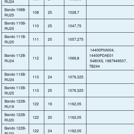
RU24
Bando 108B-
108
25
1028,7
RU25
Bando 110B-
110
25
1047,75
RU25
Bando 111B-
111
25
1057,275
RU25
14400P0A004,
Bando 112B-
14400PDAE01
112
24
1066,8
RU24
5480XS, 1987949507,
TB244
Bando 113B-
113
24
1076,325
RU24
Bando 113B-
113
25
1076,325
RU25
Bando 122B-
122
19
1162,05
RU19
Bando 122B-
122
20
1162,05
RU20
Bando 122B-
122
24
1162,05
RU24