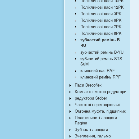
Поліклинові паси 10PK
Поліклинові паси 12PK
Поліклинові паси 3PK
Поліклинові паси 6PK
Поліклинові паси 7PK
Поліклинові паси 8PK
зубчастий ремінь B-
RU
зубчастий ремінь B-YU
зубчастий ремінь STS
S8M
клиновий пас RAF
клиновий ремінь RPF
Паси Brecoflex
Компактні мотор-редуктори
редуктори Stober
Частотні перетворювачі
Обгонна муфта, підшипник
Пластинчасті ланцюги
Regina
Зубчасті ланцюги
Зчеплення, гальмо