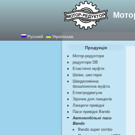
Найкращі редукт
Мото
Русский
Українська
Продукція
Мотор-редуктори
редуктори DB
Еластичні муфти
Шківи, шестерні
Швидкозмінна
безшпоночна муфта
Електродвигуни
Зірочки для ланцюгів
Ланцюги привідні
Паси привідні Bando
Автомобільні паси
Bando
Bando super combo