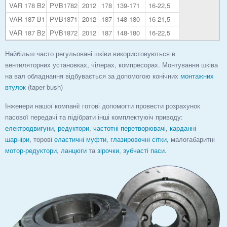
VAR 178 B2
PVB1782
2012
178
139-171
16-22,5
VAR 187 B1
PVB1871
2012
187
148-180
16-21,5
VAR 187 B2
PVB1872
2012
187
148-180
16-22,5
Найбільш часто регульовані шківи використовуються в
вентиляторних установках, чілерах, компресорах. Монтування шківа
на вал обладнання відбувається за допомогою конічних
монтажних
втулок
(taper bush)
Інженери нашої компанії готові допомогти провести розрахунок
пасової передачі та підібрати інші комплектуюіч приводу:
електродвигуни
,
редуктори
,
частотні перетворювачі
,
карданні
шарніри
, торові
еластичні муфти
,
глазировочні сітки
, малогабаритні
мотор-редуктори
,
ланцюги
та
зірочки
,
зубчасті паси
.