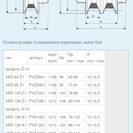
Основні розміри та маркування варіаторних шківів Sati
taper
Dp
A
тип
артикул
De
bush
min / max
min / max
профіль Z/10
VAR 84 Z1
PVZ0841
1108
84
62-80
10-14,5
VAR 95 Z1
PVZ0951
1108
95
73-91
10-14,5
VAR 100 Z1
PVZ1001
1108
100
78-96
10-14,5
VAR 108 Z1
PVZ1081
1210
108
90-104
10-14,5
профіль А/13
VAR 108 A1
PVA1081
1210
108
76-102
13-19,5
VAR 120 A1
PVA1201
1210
120
88-114
13-19,5
VAR 120 A2
PVA1202
1215
120
88-114
13-19,5