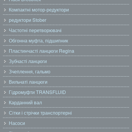
Компактні мотор-редуктори
редуктори Stober
Частотні перетворювачі
Обгонна муфта, підшипник
Пластинчасті ланцюги Regina
Зубчасті ланцюги
Зчеплення, гальмо
Вильчаті ланцюги
Гідромуфти TRANSFLUID
Карданний вал
Сітки і стрічки транспортерні
Насоси