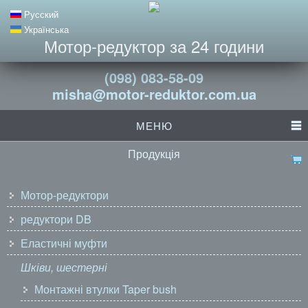
Русский
Українська
Мотор-редуктор за 24 години
(098) 083-58-09
misha@motor-reduktor.com.ua
МЕНЮ
Продукція
Мотор-редуктори
редуктори DB
Еластичні муфти
Шківи, шестерні
Монтажні втулки Taper bush