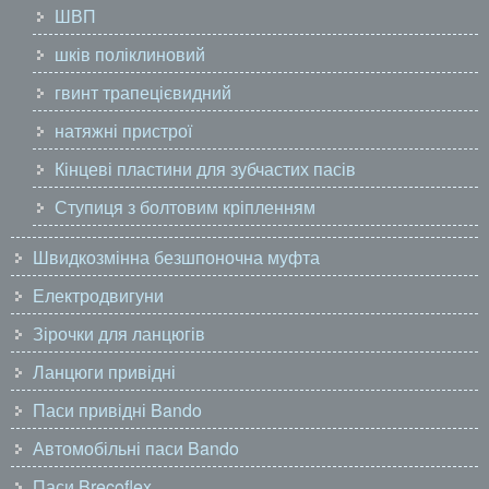
ШВП
шків поліклиновий
гвинт трапецієвидний
натяжні пристрої
Кінцеві пластини для зубчастих пасів
Ступиця з болтовим кріпленням
Швидкозмінна безшпоночна муфта
Електродвигуни
Зірочки для ланцюгів
Ланцюги привідні
Паси привідні Bando
Автомобільні паси Bando
Паси Brecoflex