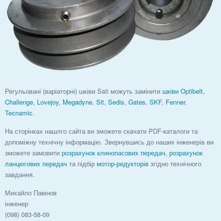
Регульовані (варіаторні) шківи Sati можуть замінити
шківи
Optibelt
,
Challenge
,
Lovejoy
,
Megadyne
,
Sit
,
Sedis
,
Gates
,
SKF
,
Fenner
,
Tecnamic
.
На сторінках нашлго сайта ви зможете скачати PDF-каталоги та
допоміжну технічну інформацію. Звернувшись до наших інженерів ви
зможете замовити
розрахунок клинопасових передач
,
розрахунок
ланцюгових передач
та підбір
мотор-редукторів
згідно технічного
завдання.
Михайло Павінов
інженер
(098) 083-58-09