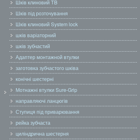
Шків клиновий TB
Шків під розточування
Шків клиновий System lock
шків варіаторний
шків зубчастий
Адаптер монтажной втулки
заготовка зубчастого шківа
конічні шестерні
Мотнажні втулки Sure-Grip
направляючі ланцюгів
Ступиця під приварювання
рейка зубчаста
циліндрична шестерня