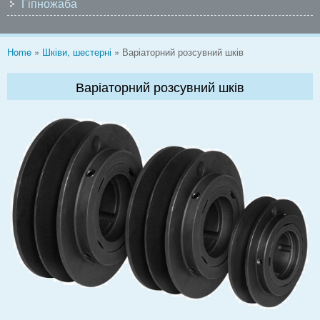
Гіпножаба
You are here
Home
»
Шківи, шестерні
» Варіаторний розсувний шків
Варіаторний розсувний шків