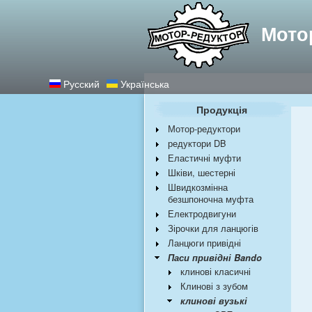
Найкращі редукт
Мото
Русский
Українська
Продукція
Мотор-редуктори
редуктори DB
Еластичні муфти
Шківи, шестерні
Швидкозмінна
безшпоночна муфта
Електродвигуни
Зірочки для ланцюгів
Ланцюги привідні
Паси привідні Bando
клинові класичні
Клинові з зубом
клинові вузькі