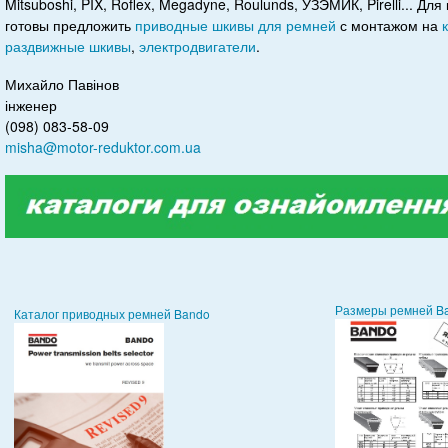
Mitsuboshi, PIX, Roflex, Megadyne, Roulunds, УЗЭМИК, Pirelli... Д
готовы предложить
приводные шкивы для ремней
с монтажом на
раздвижные шкивы
,
электродвигатели
.
Михайло Павінов
інженер
(098) 083-58-09
misha@motor-reduktor.com.ua
Размеры ремней B
Каталог приводных ремней Bando