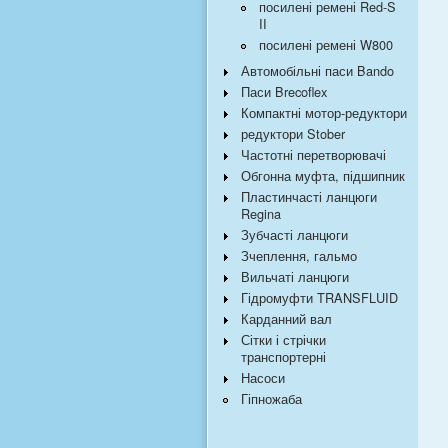
посилені ремені Red-S
II
посилені ремені W800
Автомобільні паси Bando
Паси Brecoflex
Компактні мотор-редуктори
редуктори Stober
Частотні перетворювачі
Обгонна муфта, підшипник
Пластинчасті ланцюги
Regina
Зубчасті ланцюги
Зчеплення, гальмо
Вильчаті ланцюги
Гідромуфти TRANSFLUID
Карданний вал
Сітки і стрічки
транспортерні
Насоси
Гіпножаба