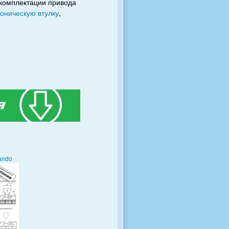
ля комплектации привода
коническую втулку
,
ando