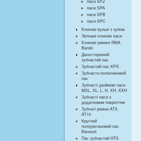
паси SPZ
паси SPA
паси SPB
паси SPC
Клинові вузькі з зубом
Зв'язані клинові паси
Клинові ремені RMA
Bando
Двохсторонній
зубчастий пас
Зубчастий пас KPS
Зубчасто-поліклиновий
пас
Зубчасті дюймові паси
MXL, XL, L, H, XH, XXH
Зубчасті паси з
додатковим покриттям
Зубчаті ремни AT5,
AT10
Круглий
поліуретановий пас
Bancord
Пас зубчастий HTS