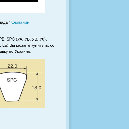
ада "
Компании
, SPC (УА, УБ, УВ, У0),
 Lw. Вы можете купить их со
авку по Украине.