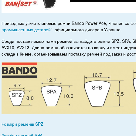
Приводные узкие клиновые ремни Bando Power Ace, Япония со скл
промышленных деталей
", официального дилера в Украине.
Среди поставляемых нами ремней вы найдёте ремни SPZ, SPA, SPB
AVX10, AVX13. Длина ремня обозначается по корду и имеет индекс
склада в Киеве, организовываем поставку ремней под заказ и дост
Розміри ременів SPZ
Розміри ремней SPA