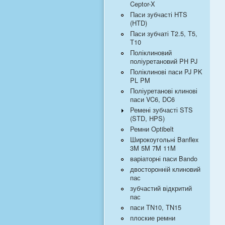
Ceptor-X
Паси зубчасті HTS
(HTD)
Паси зубчаті T2.5, T5,
T10
Поліклиновий
поліуретановий PH PJ
Поліклинові паси PJ PK
PL PM
Поліуретанові клинові
паси VC6, DC6
Ремені зубчасті STS
(STD, HPS)
Ремни Optibelt
Широкоугольні Banflex
3M 5M 7M 11M
варіаторні паси Bando
двосторонній клиновий
пас
зубчастий відкритий
пас
паси TN10, TN15
плоские ремни