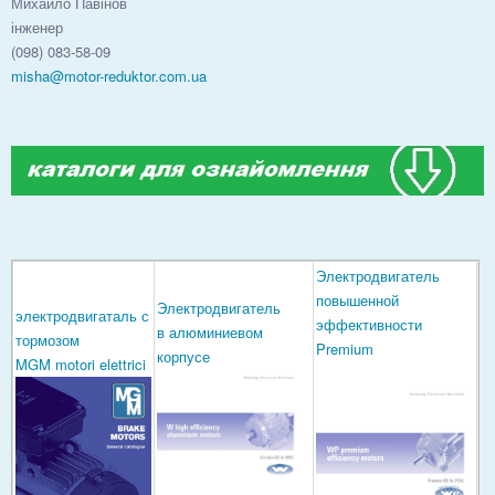
Михайло Павінов
інженер
(098) 083-58-09
misha@motor-reduktor.com.ua
Электродвигатель
повышенной
Электродвигатель
электродвигаталь с
эффективности
в алюминиевом
тормозом
Premium
корпусе
MGM motori elettrici