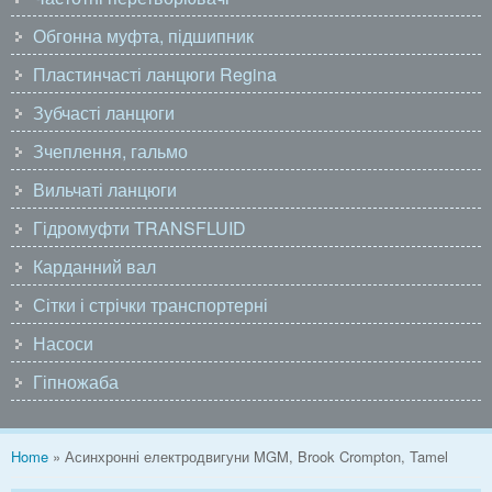
Обгонна муфта, підшипник
Пластинчасті ланцюги Regina
Зубчасті ланцюги
Зчеплення, гальмо
Вильчаті ланцюги
Гідромуфти TRANSFLUID
Карданний вал
Сітки і стрічки транспортерні
Насоси
Гіпножаба
You are here
Home
» Асинхронні електродвигуни MGM, Brook Crompton, Tamel