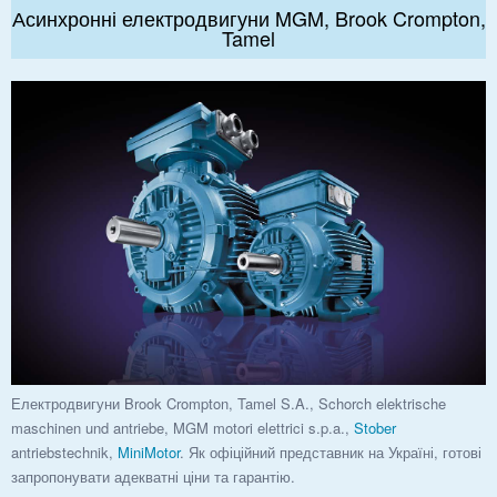
Асинхронні електродвигуни MGM, Brook Crompton,
Tamel
Електродвигуни Brook Crompton, Tamel S.A., Schorch elektrische
maschinen und antriebe, MGM motori elettrici s.p.a.,
Stober
antriebstechnik,
MiniMotor
. Як офіційний представник на Україні, готові
запропонувати адекватні ціни та гарантію.