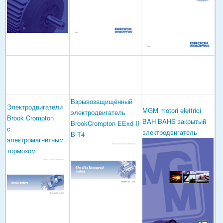
Взрывозащищённый
Электродвигатели
MGM motori elettrici
электродвигатель
Brook Crompton
BAH BAHS закрытый
BrookCrompton EExd II
с
электродвигатель
B T4
электромагнитным
тормозом