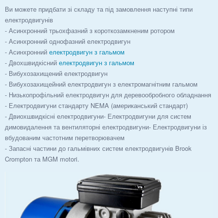
Ви можете придбати зі складу та під замовлення наступні типи
електродвигунів
- Асинхронний трьохфазний з короткозамкненим ротором
- Асинхронний однофазний електродвигун
- Асинхронний
електродвигун з гальмом
- Двохшвидкісний
електродвигун з гальмом
- Вибухозахищений електродвигун
- Вибухозахищейний електродвигун з електромагнітним гальмом
- Низькопрофільний електродвигун для деревообробного обладнання
- Електродвигуни стандарту NEMA (американський стандарт)
- Двиохшвидкісні електродвигуни- Електродвигуни для систем
димовидалення та вентиляторні електродвигуни- Електродвигуни із
вбудованим частотним перетворювачем
- Запасні частини до гальмівних систем електродвигунів Brook
Crompton та MGM motori.