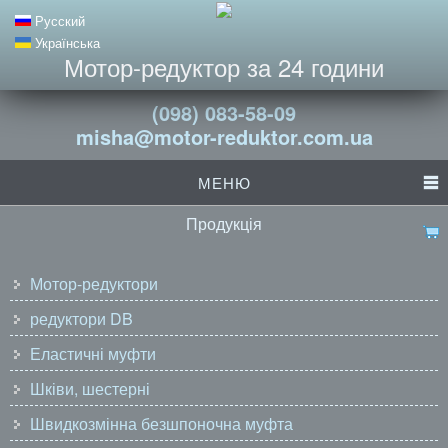
Русский
Українська
Мотор-редуктор за 24 години
(098) 083-58-09
misha@motor-reduktor.com.ua
МЕНЮ
Продукція
Мотор-редуктори
редуктори DB
Еластичні муфти
Шківи, шестерні
Швидкозмінна безшпоночна муфта