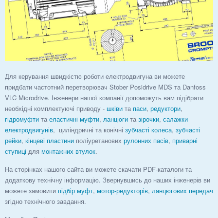
Для керування швидкістю роботи електродвигуна ви можете
придбати частотний перетворювач Stober Posidrive MDS та Danfoss
VLC Microdrive. Інженери нашої компанії допоможуть вам підібрати
необхідні комплектуючі приводу -
шківи
та
паси
,
редуктори
,
гідромуфти
та
еластичні муфти
,
ланцюги
та
зірочки
,
салажки
електродвигунів
, циліндричні та конічні
зубчасті колеса
,
зубчасті
рейки
,
кінцеві пластини
поліуретанових
рулонних пасів
,
приварні
ступиці
для
монтажних втулок
.
На сторінках нашого сайта ви можете скачати PDF-каталоги та
додаткову технічну інформацію. Звернувшись до наших інженерів ви
можете замовити
підбір муфт
,
мотор-редукторів
,
ланцюгових передач
згідно технічного завдання.