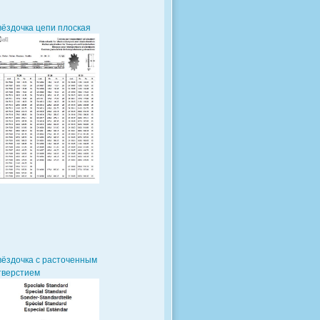
вёздочка цепи плоская
вёздочка с расточенным
тверстием