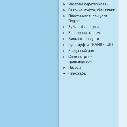
Частотні перетворювачі
Обгонна муфта, підшипник
Пластинчасті ланцюги
Regina
Зубчасті ланцюги
Зчеплення, гальмо
Вильчаті ланцюги
Гідромуфти TRANSFLUID
Карданний вал
Сітки і стрічки
транспортерні
Насоси
Гіпножаба