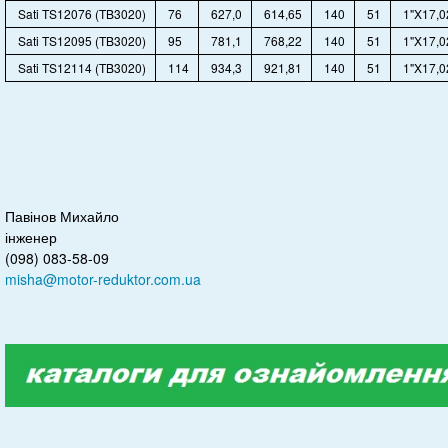
Sati TS12076 (TB3020)
76
627,0
614,65
140
51
1"X17,0
Sati TS12095 (TB3020)
95
781,1
768,22
140
51
1"X17,0
Sati TS12114 (TB3020)
114
934,3
921,81
140
51
1"X17,0
Павінов Михайло
інженер
(098) 083-58-09
misha@motor-reduktor.com.ua