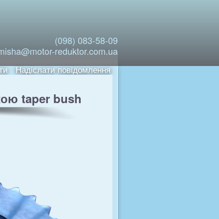
(098) 083-58-09
misha@motor-reduktor.com.ua
ти
Надіслати повідомлення
кою taper bush