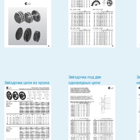
Звёздочка под две
З
Звёздочка цепи из чугуна
однорядных цепи
н