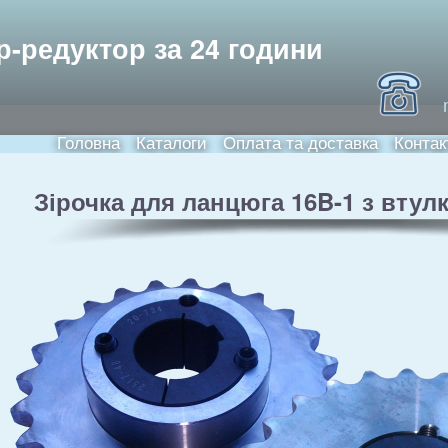
Skip to
main
ори та електродвигуни
р-редуктор за 24 години
content
Головна
Каталоги
Оплата та доставка
Контак
Main menu
Зірочка для ланцюга 16B-1 з втул