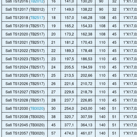
Sati TS12016 (
TB2012
)
16
141,0
130,20
90
32
1"X17,0
Sati TS12017 (TB2012)
17
149,0
138,22
90
32
1"X17,0
Sati TS12018 (
TB2517
)
18
157,0
146,28
108
45
1"X17,0
Sati TS12019 (TB2517)
19
165,2
154,33
108
45
1"X17,0
Sati TS12020 (TB2517)
20
173,2
162,38
108
45
1"X17,0
Sati TS12021 (TB2517)
21
181,2
170,43
110
45
1"X17,0
Sati TS12022 (TB2517)
22
189,3
178,48
110
45
1"X17,0
Sati TS12023 (TB2517)
23
197,5
186,53
110
45
1"X17,0
Sati TS12024 (TB2517)
24
205,5
194,59
110
45
1"X17,0
Sati TS12025 (TB2517)
25
213,5
202,66
110
45
1"X17,0
Sati TS12026 (TB2517)
26
221,6
210,72
110
45
1"X17,0
Sati TS12027 (TB2517)
27
229,6
218,79
110
45
1"X17,0
Sati TS12028 (TB2517)
28
237,7
226,85
110
45
1"X17,0
Sati TS12030 (
TB3020
)
30
254,0
243,00
140
51
1"X17,0
Sati TS12038 (TB3020)
38
320,7
307,59
140
51
1"X17,0
Sati TS12045 (TB3020)
45
377,1
364,13
140
51
1"X17,0
Sati TS12057 (TB3020)
57
474,0
461,07
140
51
1"X17,0