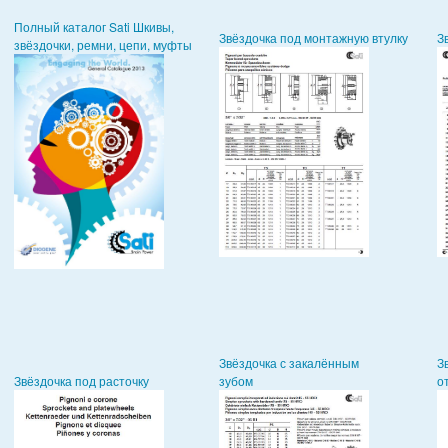
Полный каталог Sati Шкивы,
Звёздочка под монтажную втулку
З
звёздочки, ремни, цепи, муфты
Звёздочка с закалённым
З
Звёздочка под расточку
зубом
о