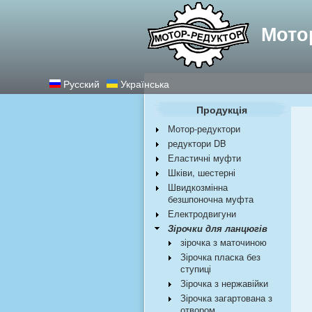
Найкращі редукт
Мото
Русский
Українська
Продукція
Мотор-редуктори
редуктори DB
Еластичні муфти
Шківи, шестерні
Швидкозмінна
безшпоночна муфта
Електродвигуни
Зірочки для ланцюгів
зірочка з маточиною
Зірочка пласка без
ступиці
Зірочка з нержавійки
Зірочка загартована з
отвором