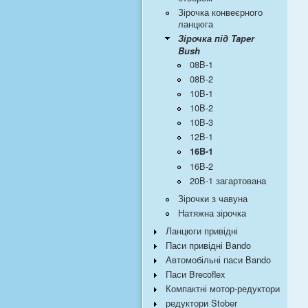
Зірочка конвеєрного
ланцюга
Зірочка під Taper
Bush
08B-1
08B-2
10B-1
10B-2
10B-3
12B-1
16B-1
16B-2
20B-1 загартована
Зірочки з чавуна
Натяжна зірочка
Ланцюги привідні
Паси привідні Bando
Автомобільні паси Bando
Паси Brecoflex
Компактні мотор-редуктори
редуктори Stober