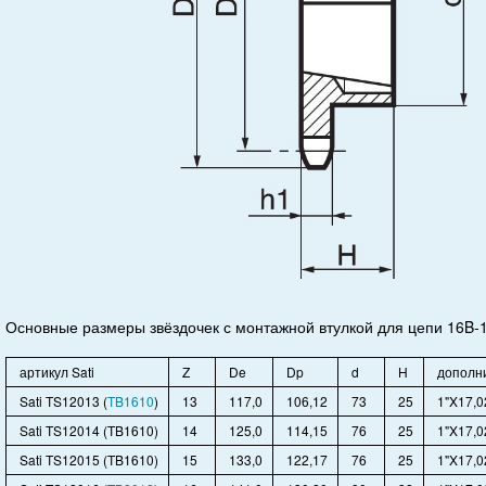
Основные размеры звёздочек с монтажной втулкой для цепи 16B-
артикул Sati
Z
De
Dp
d
H
дополни
Sati TS12013 (
TB1610
)
13
117,0
106,12
73
25
1"X17,0
Sati TS12014 (TB1610)
14
125,0
114,15
76
25
1"X17,0
Sati TS12015 (TB1610)
15
133,0
122,17
76
25
1"X17,0