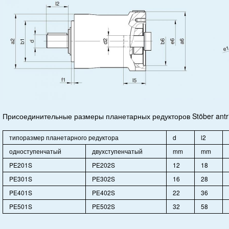
Присоединительные размеры планетарных редукторов Stöber antrie
типоразмер планетарного редуктора
d
l2
одноступенчатый
двухступенчатый
mm
mm
PE201S
PE202S
12
18
PE301S
PE302S
16
28
PE401S
PE402S
22
36
PE501S
PE502S
32
58