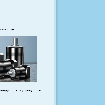
EconoLine.
ионируется как упрощённый