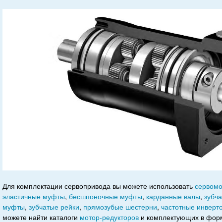
Для комплектации сервопривода вы можете использовать
сервом
эластичные муфты
,
бесшпоночные муфты
,
карданные валы
,
зубч
муфты
,
зубчатые рейки
,
прямозубые шестерни
,
частотные инверт
можете найти каталоги
мотор-редукторов
и комплектующих в фор