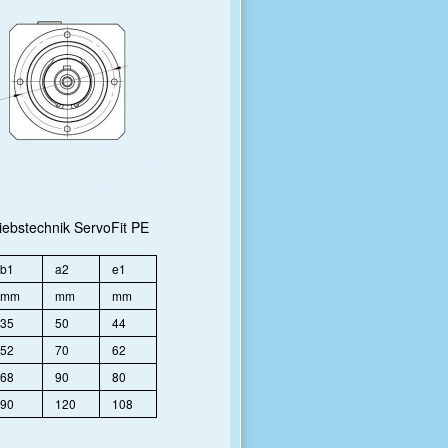
bstechnik ServoFit PE
b1
a2
e1
mm
mm
mm
35
50
44
52
70
62
68
90
80
90
120
108