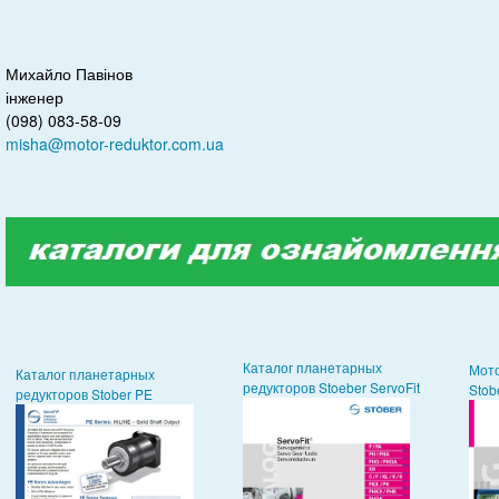
Михайло Павінов
інженер
(098) 083-58-09
misha@motor-reduktor.com.ua
Каталог планетарных
Мот
Каталог планетарных
редукторов Stoeber ServoFit
Stob
редукторов Stober PE