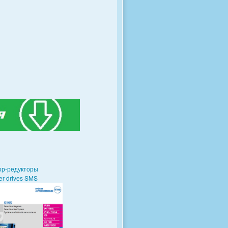
ор-редукторы
er drives SMS