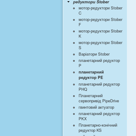
редуктори Stober
мотор-редуктори Stober
C
мотор-редуктори Stober
F
мотор-редуктори Stober
K
мотор-редуктори Stober
S
Варіатори Stober
планетарний редуктор
P
планетарний
редуктор PE
планетарний редуктор
PHQ
Планетарний
сервопривід PipeDrive
гвинтовий актуатор
планетарний редуктор
PKX
Планетарно-конічний
редуктор KS