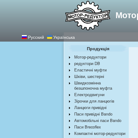
Найкращі редукт
Мото
Русский
Українська
Продукція
Мотор-редуктори
редуктори DB
Еластичні муфти
Шківи, шестерні
Швидкозмінна
безшпоночна муфта
Електродвигуни
Зірочки для ланцюгів
Ланцюги привідні
Паси привідні Bando
Автомобільні паси Bando
Паси Brecoflex
Компактні мотор-редуктори