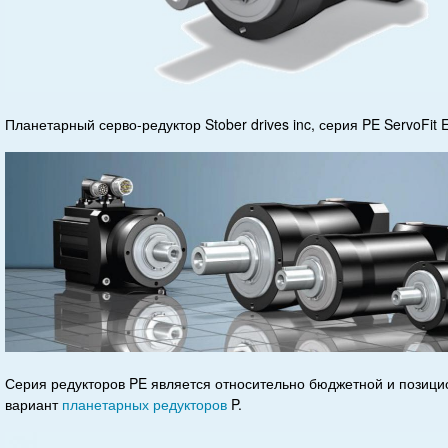
Планетарный серво-редуктор Stober drives inc, серия PE ServoFit 
Серия редукторов PE является относительно бюджетной и позиц
вариант
планетарных редукторов
P.