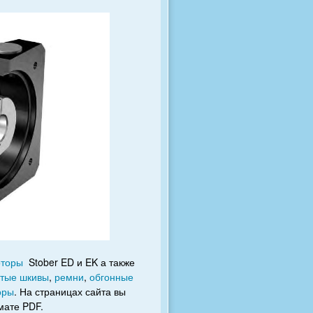
оторы
Stober ED и EK а также
атые шкивы
,
ремни
,
обгонные
оры
. На страницах сайта вы
мате PDF.