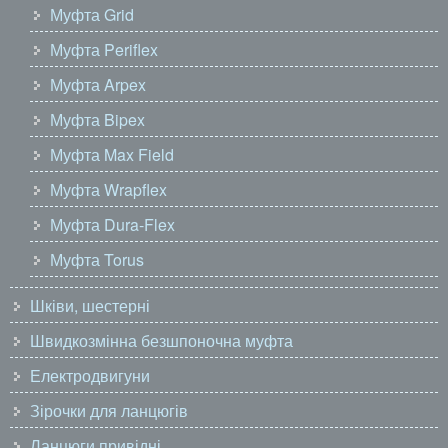
Муфта Grid
Муфта Periflex
Муфта Arpex
Муфта Bipex
Муфта Max Field
Муфта Wrapflex
Муфта Dura-Flex
Муфта Torus
Шківи, шестерні
Швидкозмінна безшпоночна муфта
Електродвигуни
Зірочки для ланцюгів
Ланцюги привідні