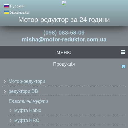
Русский
Українська
Мотор-редуктор за 24 години
(098) 083-58-09
misha@motor-reduktor.com.ua
МЕНЮ
Продукція
Мотор-редуктори
редуктори DB
Еластичні муфти
муфта Habix
муфта HRC