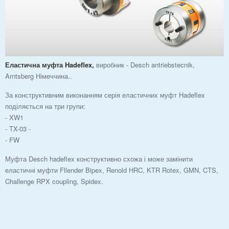
Еластична муфта Hadeflex,
виробник - Desch antriebstecnik,
Arntsberg Німеччина..
За конструктивним виконанням серія еластичних муфт Hadeflex
поділяється на три групи:
- XW1
- TX-03 -
- FW
Муфта Desch hadeflex конструктивно схожа і може замінити
еластичні муфти Fllender Bipex, Renold HRC, KTR Rotex, GMN, CTS,
Challenge RPX coupling, Spidex.