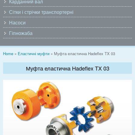
Карданний вал
Сітки і стрічки транспортерні
Насоси
Гіпножаба
You are here
Home
»
Еластичні муфти
» Муфта еластична Hadeflex TX 03
Муфта еластична Hadeflex TX 03