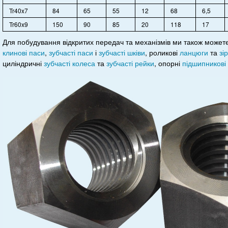
Tr40x7
84
65
55
12
68
6,5
Tr60x9
150
90
85
20
118
17
Для побудування відкритих передач та механізмів ми також може
клинові паси
,
зубчасті паси
і
зубчасті шківи
, роликові
ланцюги
та
зі
циліндричні
зубчасті колеса
та
зубчасті рейки
, опорні
підшипникові