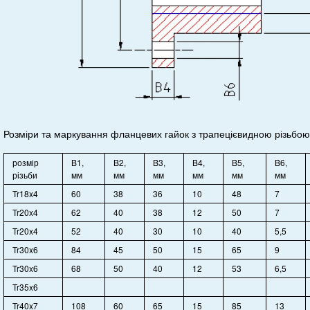
Розміри та маркування фланцевих гайок з трапецієвидною різьбою
розмір
B1,
B2,
B3,
B4,
B5,
B6,
різьби
мм
мм
мм
мм
мм
мм
Tr18x4
60
38
36
10
48
7
Tr20x4
62
40
38
12
50
7
Tr20x4
52
40
30
10
40
5,5
Tr30x6
84
45
50
15
65
9
Tr30x6
68
50
40
12
53
6,5
Tr35x6
Tr40x7
108
60
65
15
85
13