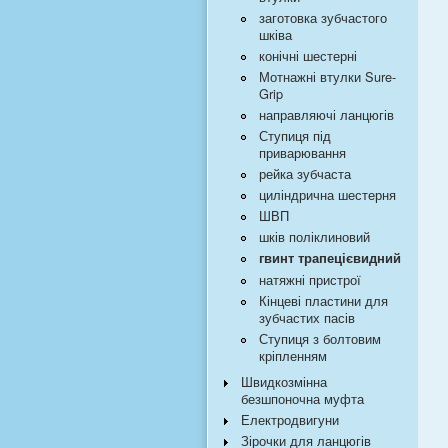
заготовка зубчастого
шківа
конічні шестерні
Мотнажні втулки Sure-
Grip
направляючі ланцюгів
Ступиця під
приварювання
рейка зубчаста
циліндрична шестерня
ШВП
шків поліклиновий
гвинт трапецієвидний
натяжні пристрої
Кінцеві пластини для
зубчастих пасів
Ступиця з болтовим
кріпленням
Швидкозмінна
безшпоночна муфта
Електродвигуни
Зірочки для ланцюгів