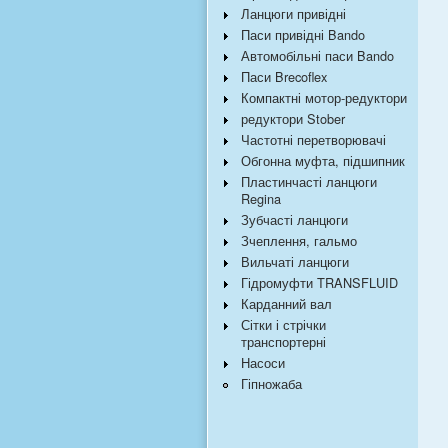
Ланцюги привідні
Паси привідні Bando
Автомобільні паси Bando
Паси Brecoflex
Компактні мотор-редуктори
редуктори Stober
Частотні перетворювачі
Обгонна муфта, підшипник
Пластинчасті ланцюги
Regina
Зубчасті ланцюги
Зчеплення, гальмо
Вильчаті ланцюги
Гідромуфти TRANSFLUID
Карданний вал
Сітки і стрічки
транспортерні
Насоси
Гіпножаба