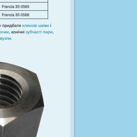
Francia 35-0565
Francia 35-0566
те придбати
клинові шківи
і
рочки
, конічні
зубчасті пари
,
 вузли
.