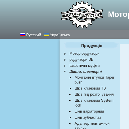
Найкращі редукт
Мото
Русский
Українська
Продукція
Мотор-редуктори
редуктори DB
Еластичні муфти
Шківи, шестерні
Монтажні втулки Taper
bush
Шків клиновий TB
Шків під розточування
Шків клиновий System
lock
шків варіаторний
шків зубчастий
Адаптер монтажной
втулки