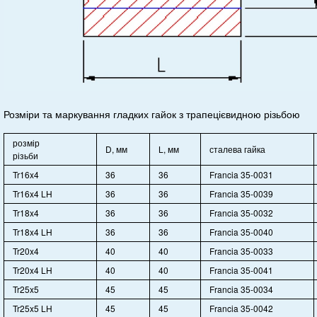
Розміри та маркування гладких гайок з трапецієвидною різьбою
розмір
D, мм
L, мм
сталева гайка
різьби
Tr16x4
36
36
Francia 35-0031
Tr16x4 LH
36
36
Francia 35-0039
Tr18x4
36
36
Francia 35-0032
Tr18x4 LH
36
36
Francia 35-0040
Tr20x4
40
40
Francia 35-0033
Tr20x4 LH
40
40
Francia 35-0041
Tr25x5
45
45
Francia 35-0034
Tr25x5 LH
45
45
Francia 35-0042