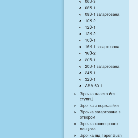
06B-3
08B-1
08B-1 загартована
10B-2
12B-1
12B-2
16B-1
16B-1 загартована
16B-2
20B-1
20B-1 загартована
24B-1
32B-1
ASA 60-1
Зірочка пласка без
ступиці
Зірочка з нержавійки
Зірочка загартована з
отвором
Зірочка конвеєрного
ланцюга
Зірочка під Taper Bush