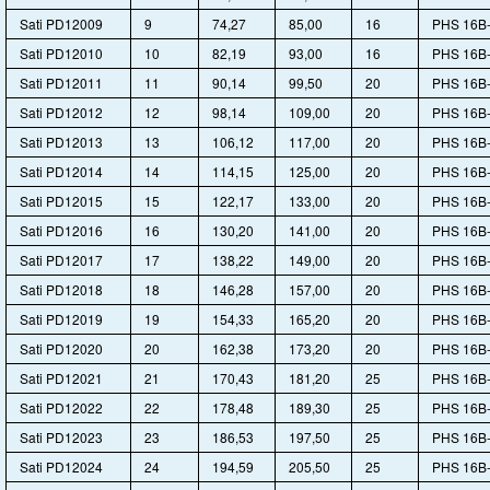
Sati PD12009
9
74,27
85,00
16
PHS 16B-
Sati PD12010
10
82,19
93,00
16
PHS 16B-
Sati PD12011
11
90,14
99,50
20
PHS 16B-
Sati PD12012
12
98,14
109,00
20
PHS 16B-
Sati PD12013
13
106,12
117,00
20
PHS 16B-
Sati PD12014
14
114,15
125,00
20
PHS 16B-
Sati PD12015
15
122,17
133,00
20
PHS 16B-
Sati PD12016
16
130,20
141,00
20
PHS 16B-
Sati PD12017
17
138,22
149,00
20
PHS 16B-
Sati PD12018
18
146,28
157,00
20
PHS 16B-
Sati PD12019
19
154,33
165,20
20
PHS 16B-
Sati PD12020
20
162,38
173,20
20
PHS 16B-
Sati PD12021
21
170,43
181,20
25
PHS 16B-
Sati PD12022
22
178,48
189,30
25
PHS 16B-
Sati PD12023
23
186,53
197,50
25
PHS 16B-
Sati PD12024
24
194,59
205,50
25
PHS 16B-