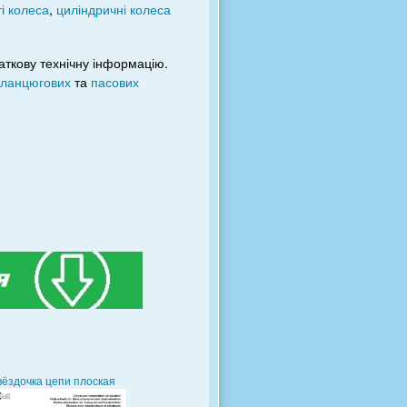
ті колеса
,
циліндричні колеса
аткову технічну інформацію.
 ланцюгових
та
пасових
вёздочка цепи плоская