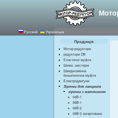
Найкращі редукт
Мото
Русский
Українська
Продукція
Мотор-редуктори
редуктори DB
Еластичні муфти
Шківи, шестерні
Швидкозмінна
безшпоночна муфта
Електродвигуни
Зірочки для ланцюгів
зірочка з маточиною
04B-1
06B-1
06B-2
06B-2 загартована