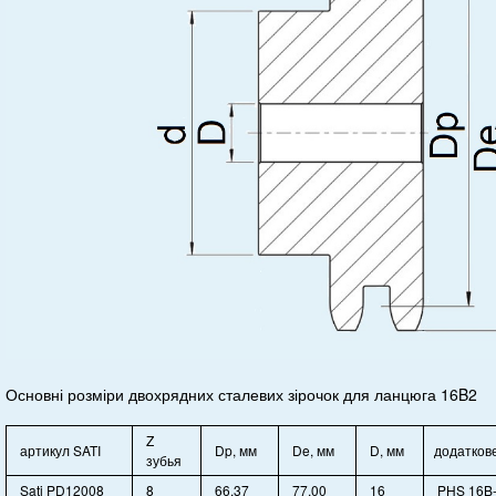
Основні розміри двохрядних сталевих зірочок для ланцюга 16B2
Z
артикул SATI
Dp, мм
De, мм
D, мм
додатков
зубья
Sati PD12008
8
66,37
77,00
16
PHS 16B-