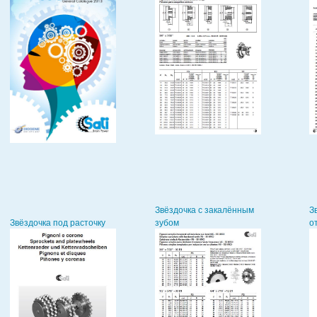
Звёздочка с закалённым
З
Звёздочка под расточку
зубом
о