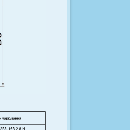
е маркування
2B8, 16B-2-8-N