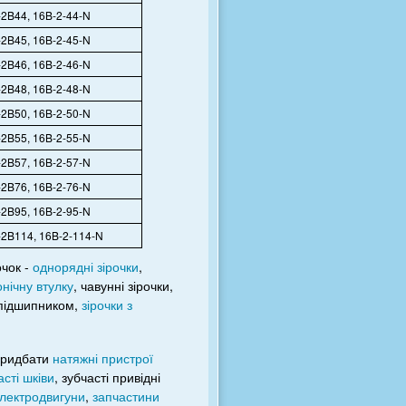
2B44, 16B-2-44-N
2B45, 16B-2-45-N
2B46, 16B-2-46-N
2B48, 16B-2-48-N
2B50, 16B-2-50-N
2B55, 16B-2-55-N
2B57, 16B-2-57-N
2B76, 16B-2-76-N
2B95, 16B-2-95-N
2B114, 16B-2-114-N
очок -
однорядні зірочки
,
онічну втулку
, чавунні зірочки,
 підшипником,
зірочки з
 придбати
натяжні пристрої
асті шківи
, зубчасті привідні
лектродвигуни
,
запчастини