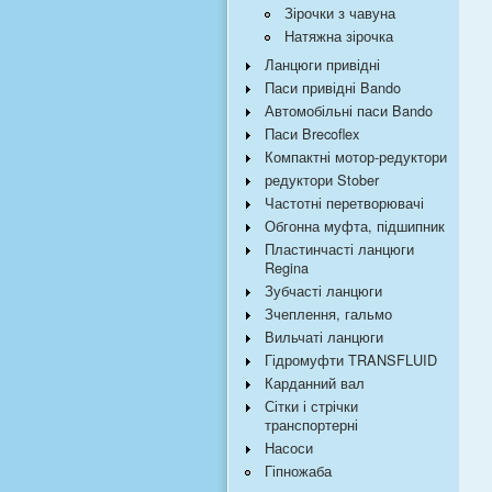
Зірочки з чавуна
Натяжна зірочка
Ланцюги привідні
Паси привідні Bando
Автомобільні паси Bando
Паси Brecoflex
Компактні мотор-редуктори
редуктори Stober
Частотні перетворювачі
Обгонна муфта, підшипник
Пластинчасті ланцюги
Regina
Зубчасті ланцюги
Зчеплення, гальмо
Вильчаті ланцюги
Гідромуфти TRANSFLUID
Карданний вал
Сітки і стрічки
транспортерні
Насоси
Гіпножаба