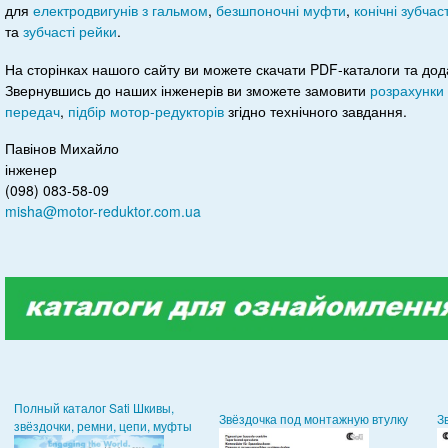
для
електродвигунів з гальмом
,
безшпоночні муфти
,
конічні зубчас
та
зубчасті рейки
.
На сторінках нашого сайту ви можете скачати PDF-каталоги та дод
Звернувшись до наших інженерів ви зможете замовити
розрахунки
передач
,
підбір мотор-редукторів
згідно технічного завдання.
Павінов Михайло
інженер
(098) 083-58-09
misha@motor-reduktor.com.ua
Полный каталог Sati Шкивы,
Звёздочка под монтажную втулку
З
звёздочки, ремни, цепи, муфты