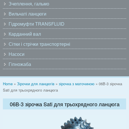
Зчеплення, гальмо
Вильчаті ланцюги
Гідромуфти TRANSFLUID
Карданний вал
Сітки і стрічки транспортерні
Насоси
Гіпножаба
You are here
Home
»
Зірочки для ланцюгів
»
зірочка з маточиною
» 06B-3 зірочка
Sati для трьохрядного ланцюга
06B-3 зірочка Sati для трьохрядного ланцюга