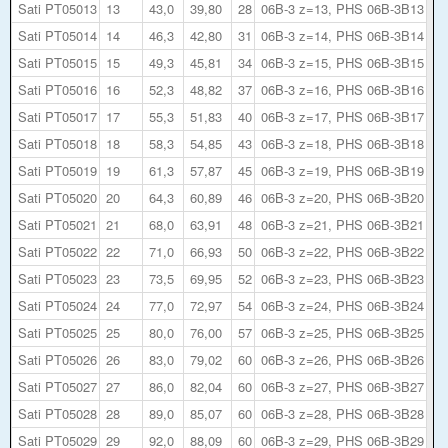
Sati PT05013
13
43,0
39,80
28
06B-3 z=13, PHS 06B-3B13
Sati PT05014
14
46,3
42,80
31
06B-3 z=14, PHS 06B-3B14
Sati PT05015
15
49,3
45,81
34
06B-3 z=15, PHS 06B-3B15
Sati PT05016
16
52,3
48,82
37
06B-3 z=16, PHS 06B-3B16
Sati PT05017
17
55,3
51,83
40
06B-3 z=17, PHS 06B-3B17
Sati PT05018
18
58,3
54,85
43
06B-3 z=18, PHS 06B-3B18
Sati PT05019
19
61,3
57,87
45
06B-3 z=19, PHS 06B-3B19
Sati PT05020
20
64,3
60,89
46
06B-3 z=20, PHS 06B-3B20
Sati PT05021
21
68,0
63,91
48
06B-3 z=21, PHS 06B-3B21
Sati PT05022
22
71,0
66,93
50
06B-3 z=22, PHS 06B-3B22
Sati PT05023
23
73,5
69,95
52
06B-3 z=23, PHS 06B-3B23
Sati PT05024
24
77,0
72,97
54
06B-3 z=24, PHS 06B-3B24
Sati PT05025
25
80,0
76,00
57
06B-3 z=25, PHS 06B-3B25
Sati PT05026
26
83,0
79,02
60
06B-3 z=26, PHS 06B-3B26
Sati PT05027
27
86,0
82,04
60
06B-3 z=27, PHS 06B-3B27
Sati PT05028
28
89,0
85,07
60
06B-3 z=28, PHS 06B-3B28
Sati PT05029
29
92,0
88,09
60
06B-3 z=29, PHS 06B-3B29