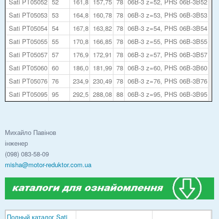
Sati PT05052
52
161,8
157,75
78
06B-3 z=52, PHS 06B-3B52
Sati PT05053
53
164,8
160,78
78
06B-3 z=53, PHS 06B-3B53
Sati PT05054
54
167,8
163,82
78
06B-3 z=54, PHS 06B-3B54
Sati PT05055
55
170,8
166,85
78
06B-3 z=55, PHS 06B-3B55
Sati PT05057
57
176,9
172,91
78
06B-3 z=57, PHS 06B-3B57
Sati PT05060
60
186,0
181,99
78
06B-3 z=60, PHS 06B-3B60
Sati PT05076
76
234,9
230,49
78
06B-3 z=76, PHS 06B-3B76
Sati PT05095
95
292,5
288,08
88
06B-3 z=95, PHS 06B-3B95
Михайло Павінов
інженер
(098) 083-58-09
misha@motor-reduktor.com.ua
Полный каталог Sati