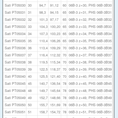
Sati PT05030
30
94,7
91,12
60
06B-3 z=30, PHS 06B-3B30
Sati PT05031
31
98,3
94,15
65
06B-3 z=31, PHS 06B-3B31
Sati PT05032
32
101,3
97,17
65
06B-3 z=32, PHS 06B-3B32
Sati PT05033
33
104,3
100,20
65
06B-3 z=33, PHS 06B-3B33
Sati PT05034
34
107,3
103,23
65
06B-3 z=34, PHS 06B-3B34
Sati PT05035
35
110,4
106,26
65
06B-3 z=35, PHS 06B-3B35
Sati PT05036
36
113,4
109,29
70
06B-3 z=36, PHS 06B-3B36
Sati PT05037
37
116,4
112,32
70
06B-3 z=37, PHS 06B-3B37
Sati PT05038
38
119,5
115,34
70
06B-3 z=38, PHS 06B-3B38
Sati PT05039
39
122,5
118,37
70
06B-3 z=39, PHS 06B-3B39
Sati PT05040
40
125,5
121,40
70
06B-3 z=40, PHS 06B-3B40
Sati PT05045
45
140,7
136,54
78
06B-3 z=45, PHS 06B-3B45
Sati PT05048
48
149,7
145,64
78
06B-3 z=48, PHS 06B-3B48
Sati PT05049
49
152,7
148,66
78
06B-3 z=49, PHS 06B-3B49
Sati PT05050
50
155,7
151,69
78
06B-3 z=50, PHS 06B-3B50
Sati PT05051
51
158,7
154,72
78
06B-3 z=51, PHS 06B-3B51