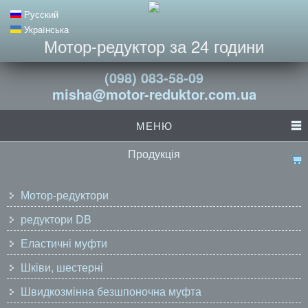
Русский
Українська
Мотор-редуктор за 24 години
(098) 083-58-09
misha@motor-reduktor.com.ua
МЕНЮ
Продукція
Мотор-редуктори
редуктори DB
Еластичні муфти
Шківи, шестерні
Швидкозмінна безшпоночна муфта