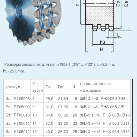
Размеры звёздочек для цепи 06В-1 (3/8" x 7/32"). L=5.2mm,
h3=25.6mm.
Z
Дополнительная
артикул
De
Dp
d
зубья
маркировка
Sati PT05008
8
28,0
24,89
15
06B-3 z=8, PHS 06B-3B8
Sati PT05009
9
31,0
27,85
18
06B-3 z=9, PHS 06B-3B9
Sati PT05010
10
34,0
30,82
20
06B-3 z=10, PHS 06B-3B10
Sati PT05011
11
37,0
33,80
22
06B-3 z=11, PHS 06B-3B11
Sati PT05012
12
40,0
36,80
25
06B-3 z=12, PHS 06B-3B12