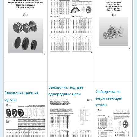
Звёздочка под две
Звёздочка из
Звёздочка цепи из
однорядных цепи
нержавеющей
чугуна
стали