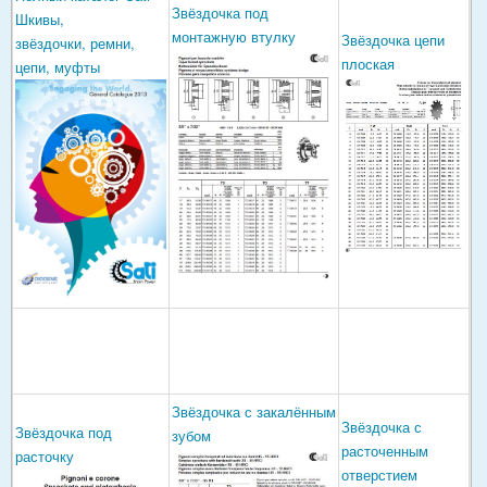
Звёздочка под
Шкивы,
монтажную втулку
Звёздочка цепи
звёздочки, ремни,
плоская
цепи, муфты
Звёздочка с закалённым
Звёздочка с
Звёздочка под
зубом
расточенным
расточку
отверстием