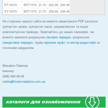
ST10070
BST1070
Z=70
222.95
220.95
ST10075
BST1075
Z=75
238.90
236.90
На сторінках нашого сайта ви можете завантажити PDF-каталоги
зубчастих шківів, зубчастих пасів, направляючих та інших
комплектуючих привода. Звертайтесь до наших інженерів - ви
можете замовити розрахунок
пасових передач
, розрахунок
ланцюгових передач
, підбір
пружних муфт
та
мотор-редукторів
за
технічним завданням.
Михайло Павінов
інженер
(098) 083-58-09
misha@motor-reduktor.com.ua