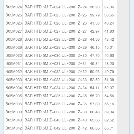
B05M024
BAR HTD 5M Z=024 UL=200
Z=24
38.20
37,06
B05M025
BAR HTD 5M Z=025 UL=200
Z=25
39.79
38,65
B05M026
BAR HTD 5M Z=026 UL=200
Z=26
41.38
40,24
B05M027
BAR HTD 5M Z=027 UL=200
Z=27
42.97
41,83
B05M028
BAR HTD 5M Z=028 UL=200
Z=28
44.56
43,42
B05M029
BAR HTD 5M Z=029 UL=200
Z=29
46.15
45,01
B05M030
BAR HTD 5M Z=030 UL=200
Z=30
47.75
46,60
B05M031
BAR HTD 5M Z=031 UL=200
Z=31
49.34
48,20
B05M032
BAR HTD 5M Z=032 UL=200
Z=32
50.93
49,79
B05M033
BAR HTD 5M Z=033 UL=200
Z=33
52.52
51,38
B05M034
BAR HTD 5M Z=034 UL=200
Z=34
54.11
52,97
B05M035
BAR HTD 5M Z=035 UL=200
Z=35
55.70
54,56
B05M036
BAR HTD 5M Z=036 UL=200
Z=36
57,30
56,16
B05M038
BAR HTD 5M Z=038 UL=200
Z=38
60,48
59,34
B05M040
BAR HTD 5M Z=040 UL=200
Z=40
63,66
62,52
B05M042
BAR HTD 5M Z=042 UL=200
Z=42
66,85
65,71