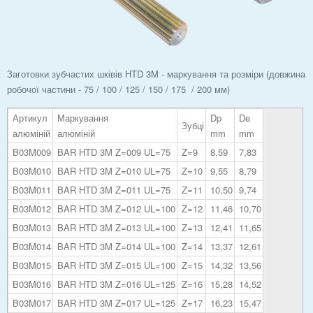
Заготовки зубчастих шківів HTD 3M - маркування та розміри (довжина
робочої частини - 75 / 100 / 125 / 150 / 175 / 200 мм)
Артикул
Маркування
Dp
De
Зубці
алюміній
алюміній
mm
mm
B03M009
BAR HTD 3M Z=009 UL=75
Z=9
8,59
7,83
B03M010
BAR HTD 3M Z=010 UL=75
Z=10
9,55
8,79
B03M011
BAR HTD 3M Z=011 UL=75
Z=11
10,50
9,74
B03M012
BAR HTD 3M Z=012 UL=100
Z=12
11,46
10,70
B03M013
BAR HTD 3M Z=013 UL=100
Z=13
12,41
11,65
B03M014
BAR HTD 3M Z=014 UL=100
Z=14
13,37
12,61
B03M015
BAR HTD 3M Z=015 UL=100
Z=15
14,32
13,56
B03M016
BAR HTD 3M Z=016 UL=125
Z=16
15,28
14,52
B03M017
BAR HTD 3M Z=017 UL=125
Z=17
16,23
15,47