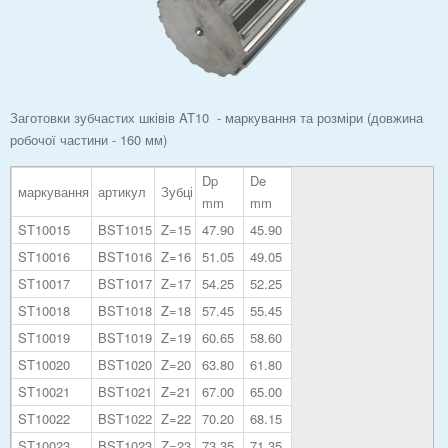
Заготовки зубчастих шківів AT10 - маркування та розміри (довжина
робочої частини - 160 мм)
Dp
De
маркування
артикул
Зубці
mm
mm
ST10015
BST1015
Z=15
47.90
45.90
ST10016
BST1016
Z=16
51.05
49.05
ST10017
BST1017
Z=17
54.25
52.25
ST10018
BST1018
Z=18
57.45
55.45
ST10019
BST1019
Z=19
60.65
58.60
ST10020
BST1020
Z=20
63.80
61.80
ST10021
BST1021
Z=21
67.00
65.00
ST10022
BST1022
Z=22
70.20
68.15
ST10023
BST1023
Z=23
73.35
71.35