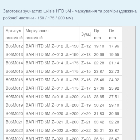
Заготовки зубчастих шківів HTD 5M - маркування та розміри (довжина
робочої частини - 150 / 175 / 200 мм)
Артикул
Маркування
Dp
De
Зубці
алюміній
алюміній
mm
mm
B05M012
BAR HTD 5M Z=012 UL=150
Z=12
19.10
17.96
B05M013
BAR HTD 5M Z=013 UL=150
Z=13
20.69
19,55
B05M014
BAR HTD 5M Z=014 UL=175
Z=14
22.28
21,14
B05M015
BAR HTD 5M Z=015 UL=175
Z=15
23.87
22,73
B05M016
BAR HTD 5M Z=016 UL=175
Z=16
25.46
24,32
B05M017
BAR HTD 5M Z=017 UL=175
Z=17
27.06
25,92
B05M018
BAR HTD 5M Z=018 UL=200
Z=18
28.65
27,51
B05M019
BAR HTD 5M Z=019 UL=200
Z=19
30.24
29,10
B05M020
BAR HTD 5M Z=020 UL=200
Z=20
31.83
30,69
B05M021
BAR HTD 5M Z=021 UL=200
Z=21
33.42
32,28
B05M022
BAR HTD 5M Z=022 UL=200
Z=22
35.01
33,87
B05M023
BAR HTD 5M Z=023 UL=200
Z=23
36.61
35,47