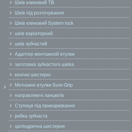
Шків клиновий TB
Шків під розточування
Шків клиновий System lock
шків варіаторний
шків зубчастий
Адаптер монтажной втулки
заготовка зубчастого шківа
конічні шестерні
Мотнажні втулки Sure-Grip
направляючі ланцюгів
Ступиця під приварювання
рейка зубчаста
циліндрична шестерня