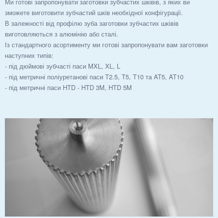
Ми готові запропонувати заготовки зубчастих шківів, з яких ви
зможете виготовити зубчастий шків необхідної конфігурації.
В залежності від профілю зуба заготовки зубчастих шківів
виготовляються з алюмінію або сталі.
Із стандартного асортименту ми готові запропонувати вам заготовки
наступних типів:
- під дюймові зубчасті паси MXL, XL, L
- під метричні поліуретанові паси T2.5, T5, T10 та AT5, AT10
- під метричні паси HTD - HTD 3M, HTD 5M