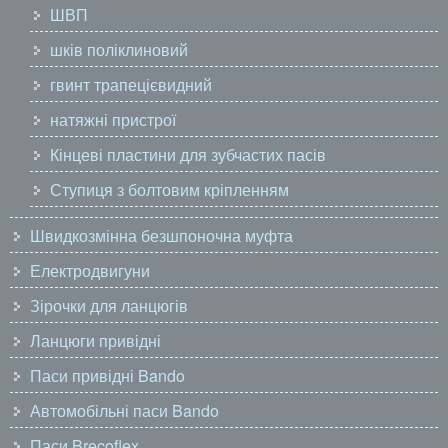
ШВП
шків поліклиновий
гвинт трапецієвидний
натяжні пристрої
Кінцеві пластини для зубчастих пасів
Ступиця з болтовим кріпленням
Швидкозмінна безшпоночна муфта
Електродвигуни
Зірочки для ланцюгів
Ланцюги привідні
Паси привідні Bando
Автомобільні паси Bando
Паси Brecoflex