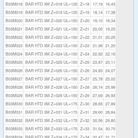
B03M018
BAR HTD 3M Z=018 UL=125
Z=18
17,19
16,43
B03M019
BAR HTD 3M Z=019 UL=125
Z=19
18,14
17,38
B03M020
BAR HTD 3M Z=020 UL=150
Z=20
19,10
18,34
B03M021
BAR HTD 3M Z=021 UL=150
Z=21
20,05
19,25
B03M022
BAR HTD 3M Z=022 UL=150
Z=22
21,01
20,25
B03M023
BAR HTD 3M Z=023 UL=150
Z=23
21,96
21,20
B03M024
BAR HTD 3M Z=024 UL=150
Z=24
22,92
22,16
B03M025
BAR HTD 3M Z=025 UL=150
Z=25
23,87
23,11
B03M026
BAR HTD 3M Z=026 UL=150
Z=26
24,83
24,07
B03M027
BAR HTD 3M Z=027 UL=150
Z=27
25,78
25,02
B03M028
BAR HTD 3M Z=028 UL=150
Z=28
26,74
25,98
B03M029
BAR HTD 3M Z=029 UL=150
Z=29
27,69
26,93
B03M030
BAR HTD 3M Z=030 UL=175
Z=30
28,65
27,89
B03M031
BAR HTD 3M Z=031 UL=175
Z=31
29,60
28,84
B03M032
BAR HTD 3M Z=032 UL=175
Z=32
30,56
29,80
B03M033
BAR HTD 3M Z=033 UL=175
Z=33
31,54
30,75
B03M034
BAR HTD 3M Z=034 UL=175
Z=34
32,47
31,71