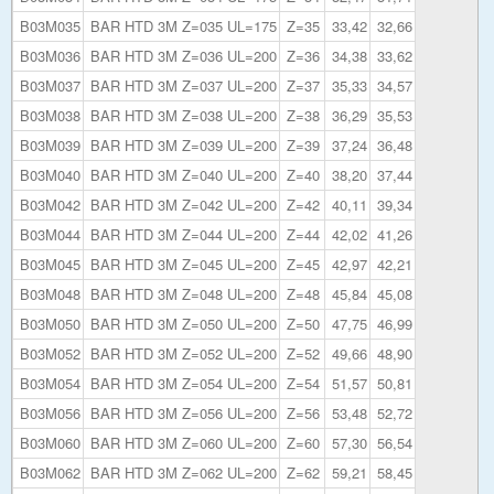
B03M035
BAR HTD 3M Z=035 UL=175
Z=35
33,42
32,66
B03M036
BAR HTD 3M Z=036 UL=200
Z=36
34,38
33,62
B03M037
BAR HTD 3M Z=037 UL=200
Z=37
35,33
34,57
B03M038
BAR HTD 3M Z=038 UL=200
Z=38
36,29
35,53
B03M039
BAR HTD 3M Z=039 UL=200
Z=39
37,24
36,48
B03M040
BAR HTD 3M Z=040 UL=200
Z=40
38,20
37,44
B03M042
BAR HTD 3M Z=042 UL=200
Z=42
40,11
39,34
B03M044
BAR HTD 3M Z=044 UL=200
Z=44
42,02
41,26
B03M045
BAR HTD 3M Z=045 UL=200
Z=45
42,97
42,21
B03M048
BAR HTD 3M Z=048 UL=200
Z=48
45,84
45,08
B03M050
BAR HTD 3M Z=050 UL=200
Z=50
47,75
46,99
B03M052
BAR HTD 3M Z=052 UL=200
Z=52
49,66
48,90
B03M054
BAR HTD 3M Z=054 UL=200
Z=54
51,57
50,81
B03M056
BAR HTD 3M Z=056 UL=200
Z=56
53,48
52,72
B03M060
BAR HTD 3M Z=060 UL=200
Z=60
57,30
56,54
B03M062
BAR HTD 3M Z=062 UL=200
Z=62
59,21
58,45