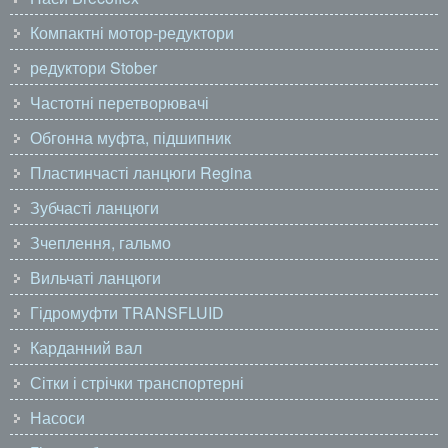
Компактні мотор-редуктори
редуктори Stober
Частотні перетворювачі
Обгонна муфта, підшипник
Пластинчасті ланцюги Regina
Зубчасті ланцюги
Зчеплення, гальмо
Вильчаті ланцюги
Гідромуфти TRANSFLUID
Карданний вал
Сітки і стрічки транспортерні
Насоси