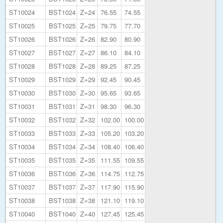
ST10024
BST1024
Z=24
76.55
74.55
ST10025
BST1025
Z=25
79.75
77.70
ST10026
BST1026
Z=26
82.90
80.90
ST10027
BST1027
Z=27
86.10
84.10
ST10028
BST1028
Z=28
89.25
87.25
ST10029
BST1029
Z=29
92.45
90.45
ST10030
BST1030
Z=30
95.65
93.65
ST10031
BST1031
Z=31
98.30
96.30
ST10032
BST1032
Z=32
102.00
100.00
ST10033
BST1033
Z=33
105.20
103.20
ST10034
BST1034
Z=34
108.40
106.40
ST10035
BST1035
Z=35
111.55
109.55
ST10036
BST1036
Z=36
114.75
112.75
ST10037
BST1037
Z=37
117.90
115.90
ST10038
BST1038
Z=38
121.10
119.10
ST10040
BST1040
Z=40
127.45
125.45