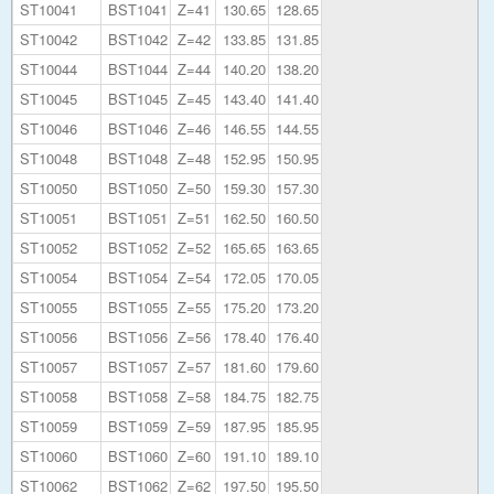
ST10041
BST1041
Z=41
130.65
128.65
ST10042
BST1042
Z=42
133.85
131.85
ST10044
BST1044
Z=44
140.20
138.20
ST10045
BST1045
Z=45
143.40
141.40
ST10046
BST1046
Z=46
146.55
144.55
ST10048
BST1048
Z=48
152.95
150.95
ST10050
BST1050
Z=50
159.30
157.30
ST10051
BST1051
Z=51
162.50
160.50
ST10052
BST1052
Z=52
165.65
163.65
ST10054
BST1054
Z=54
172.05
170.05
ST10055
BST1055
Z=55
175.20
173.20
ST10056
BST1056
Z=56
178.40
176.40
ST10057
BST1057
Z=57
181.60
179.60
ST10058
BST1058
Z=58
184.75
182.75
ST10059
BST1059
Z=59
187.95
185.95
ST10060
BST1060
Z=60
191.10
189.10
ST10062
BST1062
Z=62
197.50
195.50