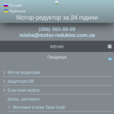
Русский
Українська
Мотор-редуктор за 24 години
(098) 083-58-09
misha@motor-reduktor.com.ua
МЕНЮ
Продукція
Мотор-редуктори
редуктори DB
Еластичні муфти
Шківи, шестерні
Монтажні втулки Taper bush