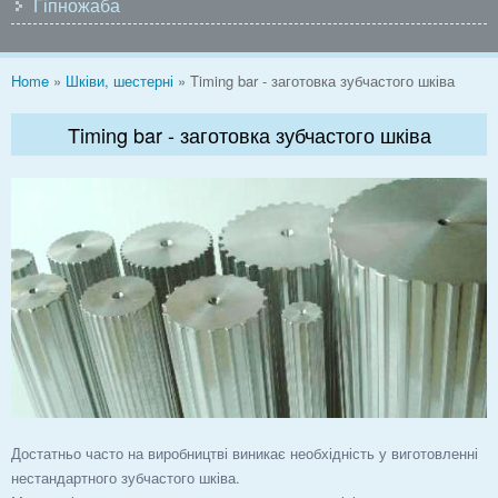
Гіпножаба
You are here
Home
»
Шківи, шестерні
» Timing bar - заготовка зубчастого шківа
Timing bar - заготовка зубчастого шківа
Достатньо часто на виробництві виникає необхідність у виготовленні
нестандартного зубчастого шківа.