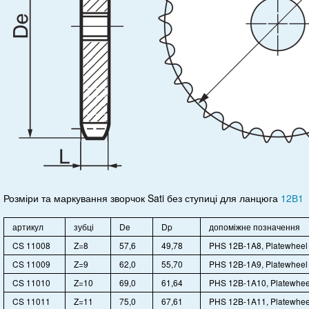
Розміри та маркування зворчок Sati без ступиці для ланцюга
12В1
артикул
зубці
De
Dp
допоміжне позначення
CS 11008
Z=8
57,6
49,78
PHS 12B-1A8, Platewheel
CS 11009
Z=9
62,0
55,70
PHS 12B-1A9, Platewheel
CS 11010
Z=10
69,0
61,64
PHS 12B-1A10, Platewhee
CS 11011
Z=11
75,0
67,61
PHS 12B-1A11, Platewhee