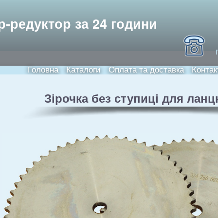
Skip to
main
ори та електродвигуни
р-редуктор за 24 години
content
Головна
Каталоги
Оплата та доставка
Контак
Main menu
Зірочка без ступиці для ланц