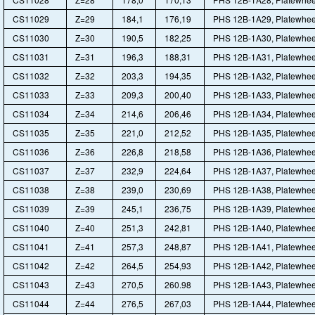
CS11029
Z=29
184,1
176,19
PHS 12B-1A29, Platewhee
CS11030
Z=30
190,5
182,25
PHS 12B-1A30, Platewhee
CS11031
Z=31
196,3
188,31
PHS 12B-1A31, Platewhee
CS11032
Z=32
203,3
194,35
PHS 12B-1A32, Platewhee
CS11033
Z=33
209,3
200,40
PHS 12B-1A33, Platewhee
CS11034
Z=34
214,6
206,46
PHS 12B-1A34, Platewhee
CS11035
Z=35
221,0
212,52
PHS 12B-1A35, Platewhee
CS11036
Z=36
226,8
218,58
PHS 12B-1A36, Platewhee
CS11037
Z=37
232,9
224,64
PHS 12B-1A37, Platewhee
CS11038
Z=38
239,0
230,69
PHS 12B-1A38, Platewhee
CS11039
Z=39
245,1
236,75
PHS 12B-1A39, Platewhee
CS11040
Z=40
251,3
242,81
PHS 12B-1A40, Platewhee
CS11041
Z=41
257,3
248,87
PHS 12B-1A41, Platewhee
CS11042
Z=42
264,5
254,93
PHS 12B-1A42, Platewhee
CS11043
Z=43
270,5
260.98
PHS 12B-1A43, Platewhee
CS11044
Z=44
276,5
267,03
PHS 12B-1A44, Platewhee