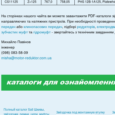
CS11125
Z=125
767,0
758,05
PHS 12B-1A125, Platewhe
На сторінках нашого чайта ви можете завантажити PDF-каталоги зі
направляючих та натяжних пристроїв. При необхідності проведен
передач
або
клинопасових передач
, підборі
редукторів
,
електродви
зубчастих муфт
та
гідромуфт
- звертайтесь з технічним завданням 
Михайло Павінов
інженер
(098) 083-58-09
misha@motor-reduktor.com.ua
Полный каталог Sati Шкивы,
Звёздочка под монтажную втулку
З
звёздочки, ремни, цепи, муфты