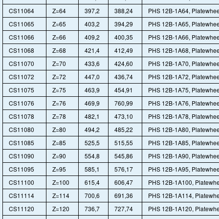
CS11064
Z=64
397,2
388,24
PHS 12B-1A64, Platewhee
CS11065
Z=65
403,2
394,29
PHS 12B-1A65, Platewhee
CS11066
Z=66
409,2
400,35
PHS 12B-1A66, Platewhee
CS11068
Z=68
421,4
412,49
PHS 12B-1A68, Platewhee
CS11070
Z=70
433,6
424,60
PHS 12B-1A70, Platewhee
CS11072
Z=72
447,0
436,74
PHS 12B-1A72, Platewhee
CS11075
Z=75
463,9
454,91
PHS 12B-1A75, Platewhee
CS11076
Z=76
469,9
760,99
PHS 12B-1A76, Platewhee
CS11078
Z=78
482,1
473,10
PHS 12B-1A78, Platewhee
CS11080
Z=80
494,2
485,22
PHS 12B-1A80, Platewhee
CS11085
Z=85
525,5
515,55
PHS 12B-1A85, Platewhee
CS11090
Z=90
554,8
545,86
PHS 12B-1A90, Platewhee
CS11095
Z=95
585,1
576,17
PHS 12B-1A95, Platewhee
CS11100
Z=100
615,4
606,47
PHS 12B-1A100, Platewhe
CS11114
Z=114
700,6
691,36
PHS 12B-1A114, Platewhe
CS11120
Z=120
736,7
727,74
PHS 12B-1A120, Platewhe