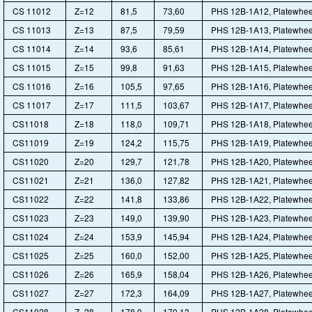
CS 11012
Z=12
81,5
73,60
PHS 12B-1A12, Platewhee
CS 11013
Z=13
87,5
79,59
PHS 12B-1A13, Platewhee
CS 11014
Z=14
93,6
85,61
PHS 12B-1A14, Platewhee
CS 11015
Z=15
99,8
91,63
PHS 12B-1A15, Platewhee
CS 11016
Z=16
105,5
97,65
PHS 12B-1A16, Platewhee
CS 11017
Z=17
111,5
103,67
PHS 12B-1A17, Platewhee
CS11018
Z=18
118,0
109,71
PHS 12B-1A18, Platewhee
CS11019
Z=19
124,2
115,75
PHS 12B-1A19, Platewhee
CS11020
Z=20
129,7
121,78
PHS 12B-1A20, Platewhee
CS11021
Z=21
136,0
127,82
PHS 12B-1A21, Platewhee
CS11022
Z=22
141,8
133,86
PHS 12B-1A22, Platewhee
CS11023
Z=23
149,0
139,90
PHS 12B-1A23, Platewhee
CS11024
Z=24
153,9
145,94
PHS 12B-1A24, Platewhee
CS11025
Z=25
160,0
152,00
PHS 12B-1A25, Platewhee
CS11026
Z=26
165,9
158,04
PHS 12B-1A26, Platewhee
CS11027
Z=27
172,3
164,09
PHS 12B-1A27, Platewhee
CS11028
Z=28
178,0
170,13
PHS 12B-1A28, Platewhee