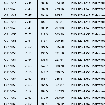
CS11045
Z=45
282,5
273,10
PHS 12B-1A45, Platewhee
CS11046
Z=46
287,9
279,16
PHS 12B-1A46, Platewhee
CS11047
Z=47
294,0
285,21
PHS 12B-1A47, Platewhee
CS11048
Z=48
300,1
291,27
PHS 12B-1A48, Platewhee
CS11049
Z=49
306,2
297,33
PHS 12B-1A49, Platewhee
CS11050
Z=50
312,3
303,39
PHS 12B-1A50, Platewhee
CS11051
Z=51
318,4
309,45
PHS 12B-1A51, Platewhee
CS11052
Z=52
324,5
315,50
PHS 12B-1A52, Platewhee
CS11053
Z=53
330,5
321,56
PHS 12B-1A53, Platewhee
CS11054
Z=54
336,6
327,64
PHS 12B-1A54, Platewhee
CS11055
Z=55
342,7
333,70
PHS 12B-1A55, Platewhee
CS11056
Z=56
348,7
339,75
PHS 12B-1A56, Platewhee
CS11057
Z=57
355,4
345,81
PHS 12B-1A57, Platewhee
CS11058
Z=58
361,5
351,87
PHS 12B-1A58, Platewhee
CS11059
Z=59
367,5
357,93
PHS 12B-1A59, Platewhee
CS11060
Z=60
373,0
363,99
PHS 12B-1A60, Platewhee
CS11062
Z=62
385,1
376,12
PHS 12B-1A62, Platewhee