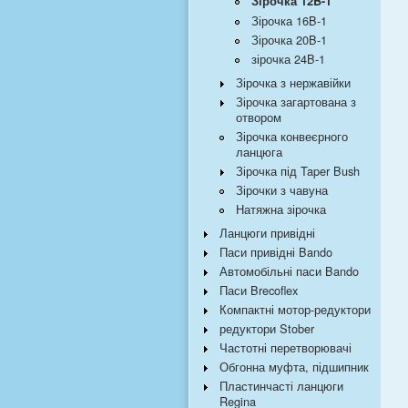
Зірочка 12B-1
Зірочка 16B-1
Зірочка 20B-1
зірочка 24B-1
Зірочка з нержавійки
Зірочка загартована з
отвором
Зірочка конвеєрного
ланцюга
Зірочка під Taper Bush
Зірочки з чавуна
Натяжна зірочка
Ланцюги привідні
Паси привідні Bando
Автомобільні паси Bando
Паси Brecoflex
Компактні мотор-редуктори
редуктори Stober
Частотні перетворювачі
Обгонна муфта, підшипник
Пластинчасті ланцюги
Regina