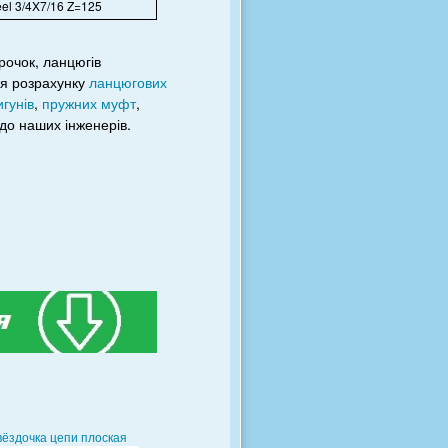
el 3/4X7/16 Z=125
рочок, ланцюгів
ня розрахунку
ланцюгових
гунів
,
пружних муфт
,
до наших інженерів.
вёздочка цепи плоская