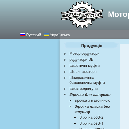
Найкращі редукт
Мото
Русский
Українська
Продукція
Мотор-редуктори
редуктори DB
Еластичні муфти
Шківи, шестерні
Швидкозмінна
безшпоночна муфта
Електродвигуни
Зірочки для ланцюгів
зірочка з маточиною
Зірочка пласка без
ступиці
Зірочка 06B-2
Зірочка 08B-1