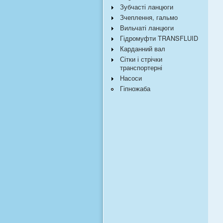
Зубчасті ланцюги
Зчеплення, гальмо
Вильчаті ланцюги
Гідромуфти TRANSFLUID
Карданний вал
Сітки і стрічки
транспортерні
Насоси
Гіпножаба