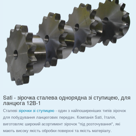
Sati - зірочка сталева однорядна зі ступицею, для
ланцюга 12B-1
Сталеві
зірочки зі ступицею
- один з найпоширеніших типів зірочок
для побудування ланцюгових передач. Компанія Sati, Італія,
виготовляє широкий асортимент зірочок "під розточування", які
мають високу якість обробки поверхні та якість матеріалу.