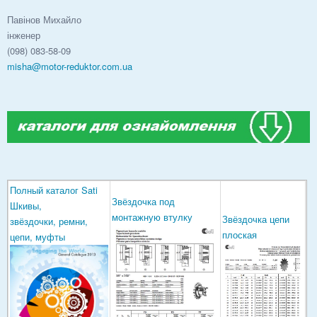
Павінов Михайло
інженер
(098) 083-58-09
misha@motor-reduktor.com.ua
Полный каталог Sati
Звёздочка под
Шкивы,
монтажную втулку
Звёздочка цепи
звёздочки, ремни,
плоская
цепи, муфты