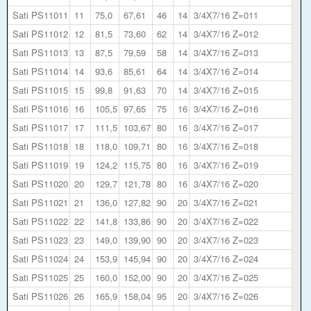
Sati PS11011
11
75,0
67,61
46
14
3/4X7/16 Z=011
Sati PS11012
12
81,5
73,60
62
14
3/4X7/16 Z=012
Sati PS11013
13
87,5
79,59
58
14
3/4X7/16 Z=013
Sati PS11014
14
93,6
85,61
64
14
3/4X7/16 Z=014
Sati PS11015
15
99,8
91,63
70
14
3/4X7/16 Z=015
Sati PS11016
16
105,5
97,65
75
16
3/4X7/16 Z=016
Sati PS11017
17
111,5
103,67
80
16
3/4X7/16 Z=017
Sati PS11018
18
118,0
109,71
80
16
3/4X7/16 Z=018
Sati PS11019
19
124,2
115,75
80
16
3/4X7/16 Z=019
Sati PS11020
20
129,7
121,78
80
16
3/4X7/16 Z=020
Sati PS11021
21
136,0
127,82
90
20
3/4X7/16 Z=021
Sati PS11022
22
141,8
133,86
90
20
3/4X7/16 Z=022
Sati PS11023
23
149,0
139,90
90
20
3/4X7/16 Z=023
Sati PS11024
24
153,9
145,94
90
20
3/4X7/16 Z=024
Sati PS11025
25
160,0
152,00
90
20
3/4X7/16 Z=025
Sati PS11026
26
165,9
158,04
95
20
3/4X7/16 Z=026