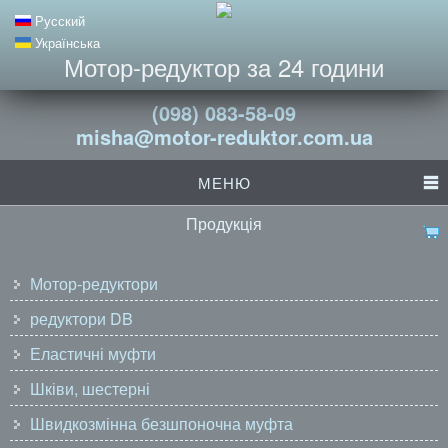
Русский
Українська
Мотор-редуктор за 24 години
(098) 083-58-09
misha@motor-reduktor.com.ua
МЕНЮ
Продукція
Мотор-редуктори
редуктори DB
Еластичні муфти
Шківи, шестерні
Швидкозмінна безшпоночна муфта