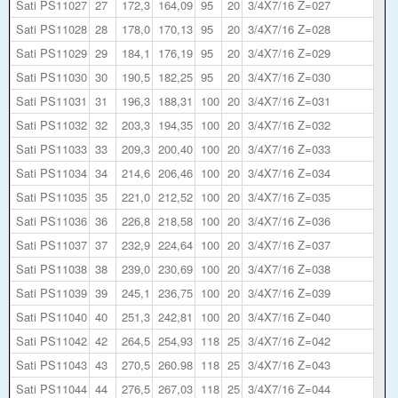
Sati PS11027
27
172,3
164,09
95
20
3/4X7/16 Z=027
Sati PS11028
28
178,0
170,13
95
20
3/4X7/16 Z=028
Sati PS11029
29
184,1
176,19
95
20
3/4X7/16 Z=029
Sati PS11030
30
190,5
182,25
95
20
3/4X7/16 Z=030
Sati PS11031
31
196,3
188,31
100
20
3/4X7/16 Z=031
Sati PS11032
32
203,3
194,35
100
20
3/4X7/16 Z=032
Sati PS11033
33
209,3
200,40
100
20
3/4X7/16 Z=033
Sati PS11034
34
214,6
206,46
100
20
3/4X7/16 Z=034
Sati PS11035
35
221,0
212,52
100
20
3/4X7/16 Z=035
Sati PS11036
36
226,8
218,58
100
20
3/4X7/16 Z=036
Sati PS11037
37
232,9
224,64
100
20
3/4X7/16 Z=037
Sati PS11038
38
239,0
230,69
100
20
3/4X7/16 Z=038
Sati PS11039
39
245,1
236,75
100
20
3/4X7/16 Z=039
Sati PS11040
40
251,3
242,81
100
20
3/4X7/16 Z=040
Sati PS11042
42
264,5
254,93
118
25
3/4X7/16 Z=042
Sati PS11043
43
270,5
260.98
118
25
3/4X7/16 Z=043
Sati PS11044
44
276,5
267,03
118
25
3/4X7/16 Z=044