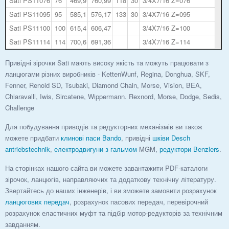
Sati PS11076
76
469,9
760,99
118
30
3/4X7/16 Z=076
Sati PS11095
95
585,1
576,17
133
30
3/4X7/16 Z=095
Sati PS11100
100
615,4
606,47
3/4X7/16 Z=100
Sati PS11114
114
700,6
691,36
3/4X7/16 Z=114
Привідні зірочки Sati мають високу якість та можуть працювати з
ланцюгами різних виробників - KettenWunf, Regina, Donghua, SKF,
Fenner, Renold SD, Tsubaki, Diamond Chain, Morse, Vision, BEA,
Chiaravalli, Iwis, Sircatene, Wippermann. Rexnord, Morse, Dodge, Sedis,
Challenge
Для побудування приводів та редукторних механізмів ви також
можете придбати
клинові паси Bando
, привідні
шківи Desch
antriebstechnik
,
електродвигуни з гальмом
MGM,
редуктори Benzlers
.
На сторінках нашого сайта ви можете завантажити PDF-каталоги
зірочок, ланцюгів, направляючих та додаткову технічну літературу.
Звертайтесь до наших інженерів, і ви зможете замовити розрахунок
ланцюгових передач
, розрахунок пасових передач, перевірочний
розрахунок еластичних муфт та підбір мотор-редукторів за технічним
завданням.