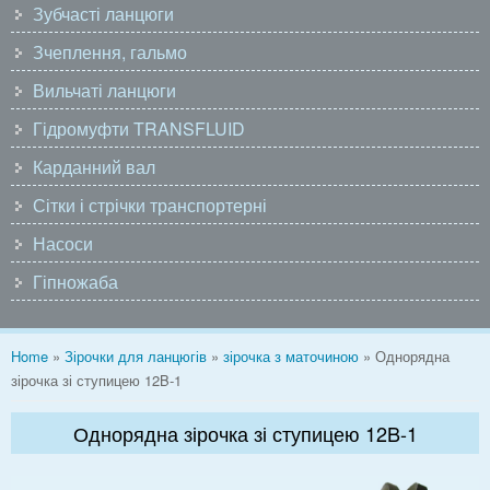
Зубчасті ланцюги
Зчеплення, гальмо
Вильчаті ланцюги
Гідромуфти TRANSFLUID
Карданний вал
Сітки і стрічки транспортерні
Насоси
Гіпножаба
You are here
Home
»
Зірочки для ланцюгів
»
зірочка з маточиною
» Однорядна
зірочка зі ступицею 12B-1
Однорядна зірочка зі ступицею 12B-1