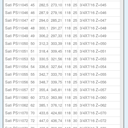
Sati PS11045
45
282,5
273,10
118
25
3/4X7/16 Z=045
Sati PS11046
46
287,9
279,16
118
25
3/4X7/16 Z=046
Sati PS11047
47
294,0
285,21
118
25
3/4X7/16 Z=047
Sati PS11048
48
300,1
291,27
118
25
3/4X7/16 Z=048
Sati PS11049
49
306,2
297,33
118
25
3/4X7/16 Z=049
Sati PS11050
50
312,3
303,39
118
25
3/4X7/16 Z=050
Sati PS11051
51
318,4
309,45
118
25
3/4X7/16 Z=051
Sati PS11053
53
330,5
321,56
118
25
3/4X7/16 Z=053
Sati PS11054
54
336,6
327,64
118
25
3/4X7/16 Z=054
Sati PS11055
55
342,7
333,70
118
25
3/4X7/16 Z=055
Sati PS11056
56
348,7
339,75
118
25
3/4X7/16 Z=056
Sati PS11057
57
355,4
345,81
118
25
3/4X7/16 Z=057
Sati PS11060
60
373,0
363,99
118
25
3/4X7/16 Z=060
Sati PS11062
62
385,1
376,12
118
25
3/4X7/16 Z=062
Sati PS11070
70
433,6
424,60
118
30
3/4X7/16 Z=070
Sati PS11072
72
447,0
436,74
118
30
3/4X7/16 Z=072