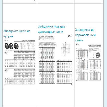
Звёздочка под две
Звёздочка из
Звёздочка цепи из
однорядных цепи
нержавеющей
чугуна
стали