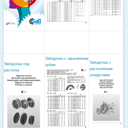
Звёздочка с закалённым
Звёздочка с
Звёздочка под
зубом
расточенным
расточку
отверстием