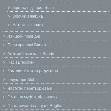
Зірочка під Taper Bush
Зірочки з чавуна
Натяжна зірочка
Ланцюги привідні
Паси привідні Bando
Автомобільні паси Bando
Паси Brecoflex
Компактні мотор-редуктори
редуктори Stober
Частотні перетворювачі
Обгонна муфта, підшипник
Пластинчасті ланцюги Regina