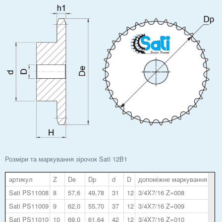
Розміри та маркування зірочок Sati 12B1
артикул
Z
De
Dp
d
D
допоміжне маркування
Sati PS11008
8
57,6
49,78
31
12
3/4X7/16 Z=008
Sati PS11009
9
62,0
55,70
37
12
3/4X7/16 Z=009
Sati PS11010
10
69,0
61,64
42
12
3/4X7/16 Z=010