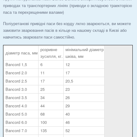
приводах та транспортерних лініях (приводи о зкладною траекторією
паса та перехрещеними валами)
Поліуретанові привідні паси без корду лкгко зварюються, ви можете
замовити зварювання пасів в кільце на нашому складі в Києві або
навчитись зварювати паси самостійно.
розривне
мінімальний діаметр
діаметр паса, мм
зусилля, кг.
шківа, мм
Bancord 1,5
6
12
Bancord 2.0
11
17
Bancord 2.5
17
20,5
Bancord 3.0
25
23
Bancord 3.5
34
26
Bancord 4.0
44
29
Bancord 5.0
68
40
Bancord 6.0
100
46
Bancord 7.0
135
52