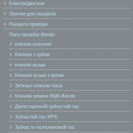
Електродвигуни
Зірочки для ланцюгів
Ланцюги привідні
Паси привідні Bando
клинові класичні
Клинові з зубом
клинові вузькі
Клинові вузькі з зубом
Зв'язані клинові паси
Клинові ремені RMA Bando
Двохсторонній зубчастий пас
Зубчастий пас KPS
Зубчасто-поліклиновий пас