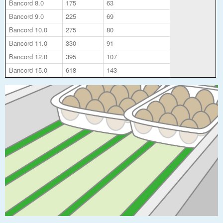
Bancord 8.0
175
63
Bancord 9.0
225
69
Bancord 10.0
275
80
Bancord 11.0
330
91
Bancord 12.0
395
107
Bancord 15.0
618
143