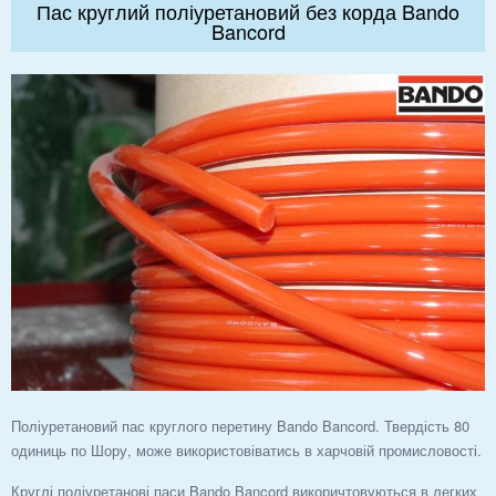
Пас круглий поліуретановий без корда Bando
Bancord
Поліуретановий пас круглого перетину Bando Bancord. Твердість 80
одиниць по Шору, може використовіватись в харчовій промисловості.
Круглі поліуретанові паси Bando Bancord викоричтовуються в легких