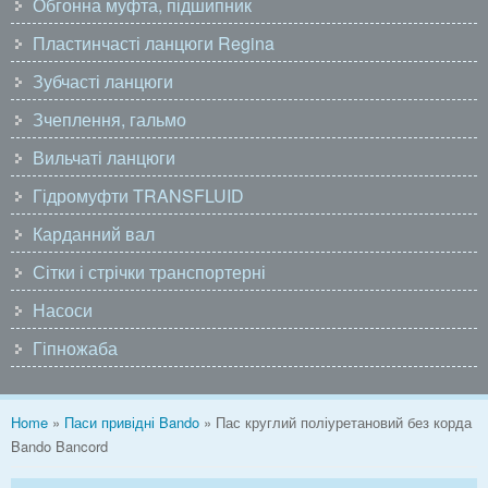
Обгонна муфта, підшипник
Пластинчасті ланцюги Regina
Зубчасті ланцюги
Зчеплення, гальмо
Вильчаті ланцюги
Гідромуфти TRANSFLUID
Карданний вал
Сітки і стрічки транспортерні
Насоси
Гіпножаба
You are here
Home
»
Паси привідні Bando
» Пас круглий поліуретановий без корда
Bando Bancord