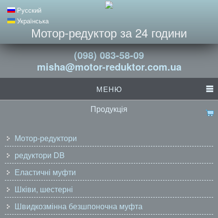
Русский
Українська
Мотор-редуктор за 24 години
(098) 083-58-09
misha@motor-reduktor.com.ua
МЕНЮ
Продукція
Мотор-редуктори
редуктори DB
Еластичні муфти
Шківи, шестерні
Швидкозмінна безшпоночна муфта