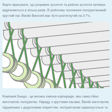
Варто врахувати, що розривне зусилля та робоче зусилля натяжки
відрізняються в кілька разів. В робочому положенні поліуретановий
круглий пас Bando Bancord має бути розтягнутий на 3-7%.
Компанія Бандо - це велика хімічна корпорація, яка самостійно
виготовляє поліуретан. Наряду з круглими пасами, Bando виготовляє
підшипники з додатковим покриттям, поліуретанові широкоугольні та