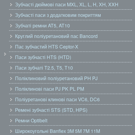
Зубчасті дюймові паси MXL, XL, L, H, XH, XXH
Зубчасті паси з додатковим покриттям
Зубчаті ремни AT5, AT10
Круглий поліуретановий пас Bancord
Пас зубчастий HTS Ceptor-X
Паси зубчасті HTS (HTD)
Паси зубчаті T2.5, T5, T10
Поліклиновий поліуретановий PH PJ
Поліклинові паси PJ PK PL PM
Поліуретанові клинові паси VC6, DC6
Ремені зубчасті STS (STD, HPS)
Ремни Optibelt
Широкоугольні Banflex 3M 5M 7M 11M