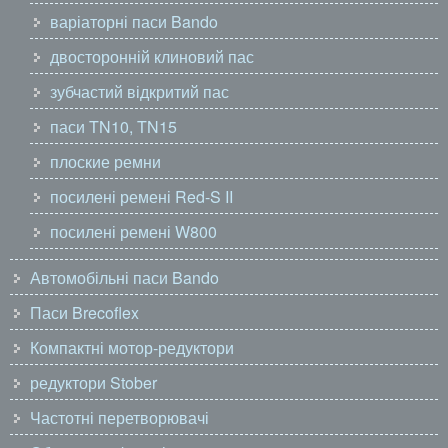
варіаторні паси Bando
двосторонній клиновий пас
зубчастий відкритий пас
паси TN10, TN15
плоские ремни
посилені ремені Red-S II
посилені ремені W800
Автомобільні паси Bando
Паси Brecoflex
Компактні мотор-редуктори
редуктори Stober
Частотні перетворювачі