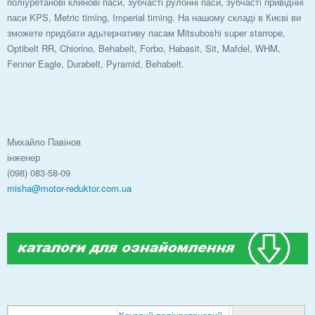
поліуретанові клинові паси, зубчасті рулонні паси, зубчасті привіднні
паси KPS, Metric timing, Imperial timing. На нашому складі в Києві ви
зможете придбати адьтернативу пасам Mitsuboshi super starrope,
Optibelt RR, Chiorino, Behabelt, Forbo, Habasit, Sit, Mafdel, WHM,
Fenner Eagle, Durabelt, Pyramid, Behabelt.
Михайло Павінов
інженер
(098) 083-58-09
misha@motor-reduktor.com.ua