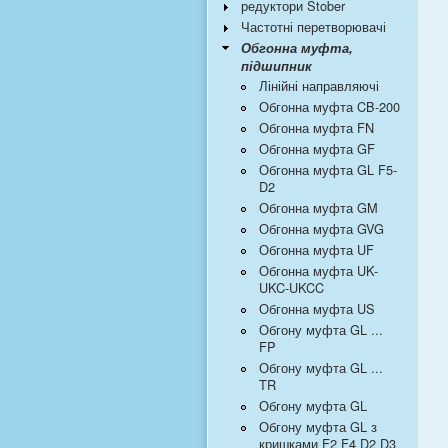
редуктори Stober
Частотні перетворювачі
Обгонна муфта,
підшипник
Лінійні направляючі
Обгонна муфта CB-200
Обгонна муфта FN
Обгонна муфта GF
Обгонна муфта GL F5-
D2
Обгонна муфта GM
Обгонна муфта GVG
Обгонна муфта UF
Обгонна муфта UK-
UKC-UKCC
Обгонна муфта US
Обгону муфта GL ...
FP
Обгону муфта GL ...
TR
Обгону муфта GL
Обгону муфта GL з
кришками F2 F4 D2 D3