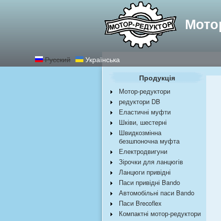
Найкращі редукт
Мото
Русский
Українська
Продукція
Мотор-редуктори
редуктори DB
Еластичні муфти
Шківи, шестерні
Швидкозмінна
безшпоночна муфта
Електродвигуни
Зірочки для ланцюгів
Ланцюги привідні
Паси привідні Bando
Автомобільні паси Bando
Паси Brecoflex
Компактні мотор-редуктори