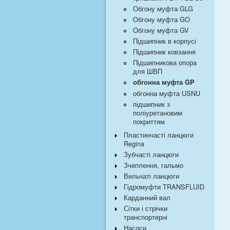
Обгону муфта GLG
Обгону муфта GO
Обгону муфта GV
Підшипник в корпусі
Підшипник ковзання
Підшипникова опора
для ШВП
обгонна муфта GP
обгонна муфта USNU
підшипник з
поліуретановим
покриттям
Пластинчасті ланцюги
Regina
Зубчасті ланцюги
Зчеплення, гальмо
Вильчаті ланцюги
Гідромуфти TRANSFLUID
Карданний вал
Сітки і стрічки
транспортерні
Насоси