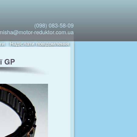
(098) 083-58-09
misha@motor-reduktor.com.ua
ти
Надіслати повідомлення
ї GP