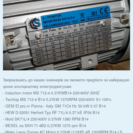
Звернувшись до наших інженерів ви зможете придбати за найкращою
ціною альтернативу електродвигунам:
- Induction motor MS 712-4 0.37KWB14 230/400V 50HZ
- Techtop MS 712-4 B14 0,37kW 1370RPM 220/400V S1-100%
- GEM El.pro.m Parma - Italy GM 71C4 Hz 50 kW 0.37 B14
- HEW D-32051 Herford Typ RF 71L/4 0.37 kE IP54 B14
- Nord SK71L/4 230/400V 0.37kW 1380 RPM B14
- BESEL sa SKH 71-4B2 0,37KW 1370 rpm B14
- Nidec Leroy Somer AC Motor 0.37kW (1/2HP) 4P 1500RPM B14 LS