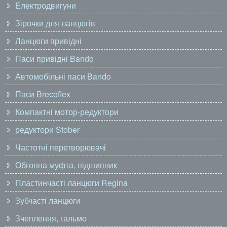
Електродвигуни
Зірочки для ланцюгів
Ланцюги привідні
Паси привідні Bando
Автомобільні паси Bando
Паси Brecoflex
Компактні мотор-редуктори
редуктори Stober
Частотні перетворювачі
Обгонна муфта, підшипник
Пластинчасті ланцюги Regina
Зубчасті ланцюги
Зчеплення, гальмо