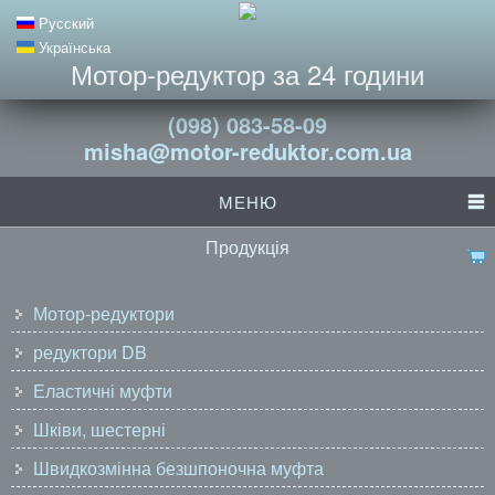
Русский
Українська
Мотор-редуктор за 24 години
(098) 083-58-09
misha@motor-reduktor.com.ua
МЕНЮ
Продукція
Мотор-редуктори
редуктори DB
Еластичні муфти
Шківи, шестерні
Швидкозмінна безшпоночна муфта