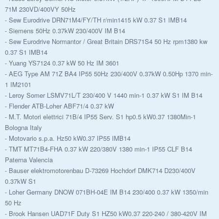
71M 230VD/400VY 50Hz
- Sew Eurodrive DRN71M4/FY/TH r/min1415 kW 0.37 S1 IMB14
- Siemens 50Hz 0.37kW 230/400V IM B14
- Sew Eurodrive Normantor / Great Britain DRS71S4 50 Hz rpm1380 kw
0.37 S1 IMB14
- Yuang YS7124 0.37 kW 50 Hz IM 3601
- AEG Type AM 71Z BA4 IP55 50Hz 230/400V 0.37kW 0.50Hp 1370 min-
1 IM2101
- Leroy Somer LSMV71L/T 230/400 V 1440 min-1 0.37 kW S1 IM B14
- Flender ATB-Loher ABF71/4 0.37 kW
- M.T. Motori elettrici 71B/4 IP55 Serv. S1 hp0.5 kW0.37 1380Min-1
Bologna Italy
- Motovario s.p.a. Hz50 kW0.37 IP55 IMB14
- TMT MT71B4-FHA 0.37 kW 220/380V 1380 min-1 IP55 CLF B14
Paterna Valencia
- Bauser elektromotorenbau D-73269 Hochdorf DMK714 D230/400V
0.37kW S1
- Loher Germany DNOW 071BH-04E IM B14 230/400 0.37 kW 1350/min
50 Hz
- Brook Hansen UAD71F Duty S1 HZ50 kW0.37 220-240 / 380-420V IM