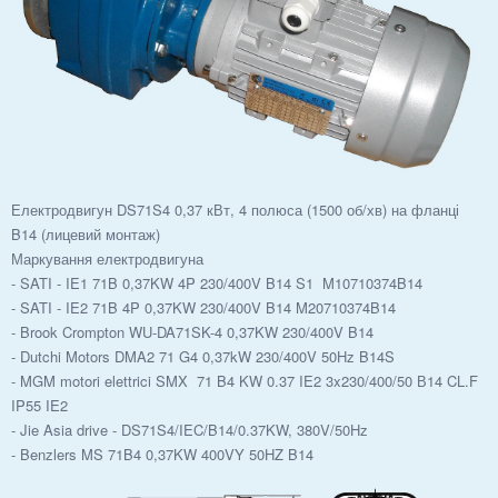
Електродвигун DS71S4 0,37 кВт, 4 полюса (1500 об/хв) на фланці
B14 (лицевий монтаж)
Маркування електродвигуна
- SATI - IE1 71B 0,37KW 4P 230/400V B14 S1 M10710374B14
- SATI - IE2 71B 4P 0,37KW 230/400V B14 M20710374B14
- Brook Crompton WU-DA71SK-4 0,37KW 230/400V B14
- Dutchi Motors DMA2 71 G4 0,37kW 230/400V 50Hz B14S
- MGM motori elettrici SMX 71 B4 KW 0.37 IE2 3x230/400/50 В14 CL.F
IP55 IE2
- Jie Asia drive - DS71S4/IEC/B14/0.37KW, 380V/50Hz
- Benzlers MS 71B4 0,37KW 400VY 50HZ B14