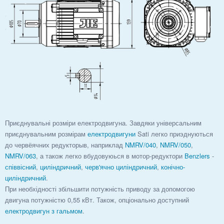
Приєднувальні розміри електродвигуна. Завдяки універсальним
приєднувальним розмірам
електродвигуни
Sati легко приэднуються
до червёячних редукторыв, наприклад
NMRV/040
,
NMRV/050
,
NMRV/063
, а також легко вбудовуюься в мотор-редуктори
Benzlers
-
співвісний
,
циліндричний
,
черв'ячно циліндричний
,
конічно-
циліндричний
.
При необхідності збільшити потужність приводу за допомогою
двигуна потужністю 0,55 кВт. Також, опціонально доступний
електродвигун з гальмом
.