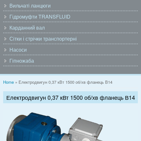
Вильчаті ланцюги
Гідромуфти TRANSFLUID
Карданний вал
Сітки і стрічки транспортерні
Насоси
Гіпножаба
You are here
Home
» Електродвигун 0,37 кВт 1500 об/хв фланець В14
Електродвигун 0,37 кВт 1500 об/хв фланець В14