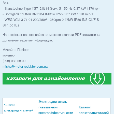
B14
- Transtechno Type TS7124B14 Serv. S1 50 Hz 0.37 kW 1370 rpm
- Bonfiglioli riduttori BN71B4 IMB14 IP55 0.37 kW 1370 min-1
- WEG W22 3-71-04 220/380V 1360rpm 0.37kW IP56 INS CL/F S1
SF1.00 IE2
На сторінках нашого сайта ви можете скачати PDF-каталоги та
допоміжну технічну інформацію.
Михайло Павінов
інженер
(098) 083-58-09
misha@motor-reduktor.com.ua
Электродвигатель
Каталог
повышенной
Каталог
электродвигателей
энергоэффективности
электродвигаталей