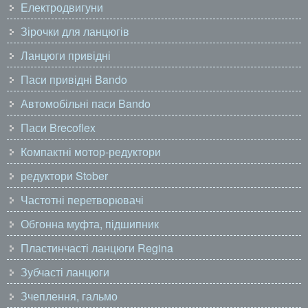
Електродвигуни
Зірочки для ланцюгів
Ланцюги привідні
Паси привідні Bando
Автомобільні паси Bando
Паси Brecoflex
Компактні мотор-редуктори
редуктори Stober
Частотні перетворювачі
Обгонна муфта, підшипник
Пластинчасті ланцюги Regina
Зубчасті ланцюги
Зчеплення, гальмо