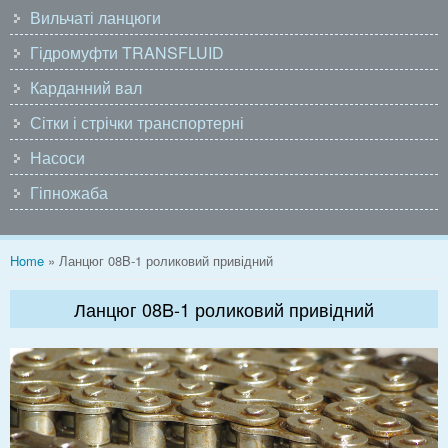
Вильчаті ланцюги
Гідромуфти TRANSFLUID
Карданний вал
Сітки і стрічки транспортерні
Насоси
Гіпножаба
You are here
Home
» Ланцюг 08B-1 роликовий привідний
Ланцюг 08B-1 роликовий привідний