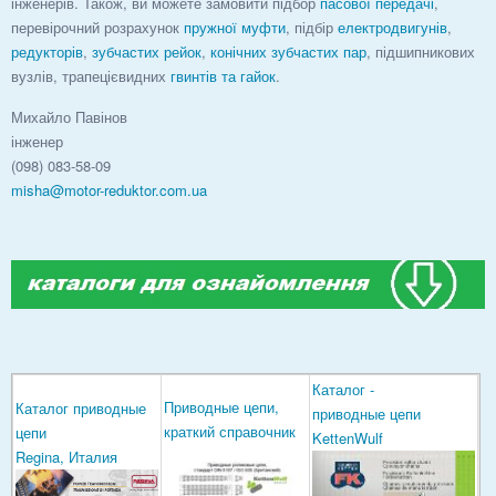
інженерів. Також, ви можете замовити підбор
пасової передачі
,
перевірочний розрахунок
пружної муфти
, підбір
електродвигунів
,
редукторів
,
зубчастих рейок
,
конічних зубчастих пар
, підшипникових
вузлів, трапецієвидних
гвинтів та гайок
.
Михайло Павінов
інженер
(098) 083-58-09
misha@motor-reduktor.com.ua
Каталог -
Приводные цепи,
Каталог приводные
приводные цепи
краткий справочник
цепи
KettenWulf
Regina, Италия