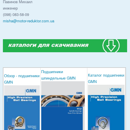
Павинов Михаил
инженер
(098) 083-58-09
misha@motor-reduktor.com.ua
Подшипники
Каталог подшипники
Обзор - подшипники
шпиндельные GMN
GMN
GMN