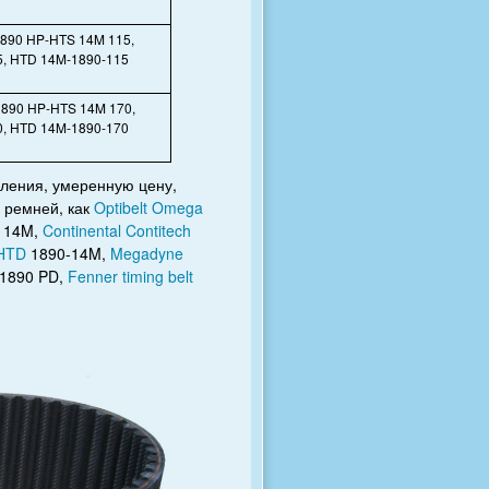
1890 HP-HTS 14M 115,
, HTD 14M-1890-115
1890 HP-HTS 14M 170,
, HTD 14M-1890-170
ления, умеренную цену,
х ремней, как
Optibelt Omega
 14M,
Continental Contitech
 HTD
1890-14M,
Megadyne
1890 PD,
Fenner timing belt