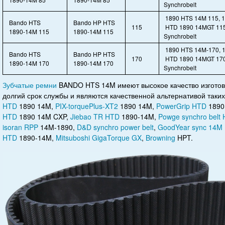
Synchrobelt
1890 HTS 14M 115, 
Bando HTS
Bando HP HTS
115
HTD 1890 14MGT 115
1890-14M 115
1890-14M 115
Synchrobelt
1890 HTS 14M-170, 
Bando HTS
Bando HP HTS
170
HTD 1890 14MGT 170
1890-14M 170
1890-14M 170
Synchrobelt
Зубчатые ремни
BANDO HTS 14M имеют высокое качество изготов
долгий срок службы и являются качественной альтернативой таки
HTD
1890 14M,
PIX-torquePlus-XT2
1890 14M,
PowerGrip HTD
1890
HTD
1890 14M CXP,
Jiebao TR HTD
1890-14M,
Powge synchro belt
isoran RPP
14M-1890,
D&D synchro power belt
,
GoodYear sync 14M
HTD
1890-14M,
Mitsuboshi GigaTorque GX
,
Browning
HPT.