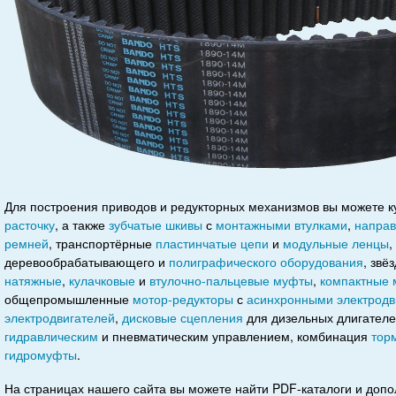
Для построения приводов и редукторных механизмов вы можете 
расточку
, а также
зубчатые шкивы
с
монтажными втулками
,
напра
ремней
, транспортёрные
пластинчатые цепи
и
модульные ленцы
,
деревообрабатывающего и
полиграфического оборудования
, звё
натяжные
,
кулачковые
и
втулочно-пальцевые муфты
,
компактные 
общепромышленные
мотор-редукторы
с
асинхронными электродв
электродвигателей
,
дисковые сцепления
для дизельных длигател
гидравлическим
и пневматическим управлением, комбинация
тор
гидромуфты
.
На страницах нашего сайта вы можете найти PDF-каталоги и доп