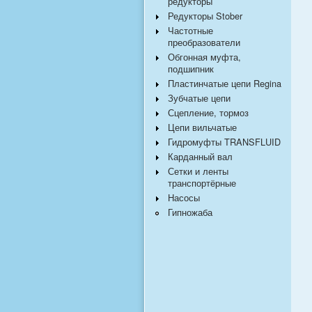
редукторы
Редукторы Stober
Частотные
преобразователи
Обгонная муфта,
подшипник
Пластинчатые цепи Regina
Зубчатые цепи
Сцепление, тормоз
Цепи вильчатые
Гидромуфты TRANSFLUID
Карданный вал
Сетки и ленты
транспортёрные
Насосы
Гипножаба