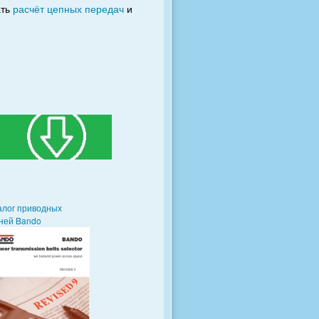
ать
расчёт цепных передач
и
алог приводных
ней Bando