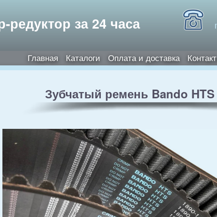
Перейти к
основному
едукторы и электродвигатели
-редуктор за 24 часа
содержанию
Главная
Каталоги
Оплата и доставка
Контак
Главное меню
Зубчатый ремень Bando HTS 