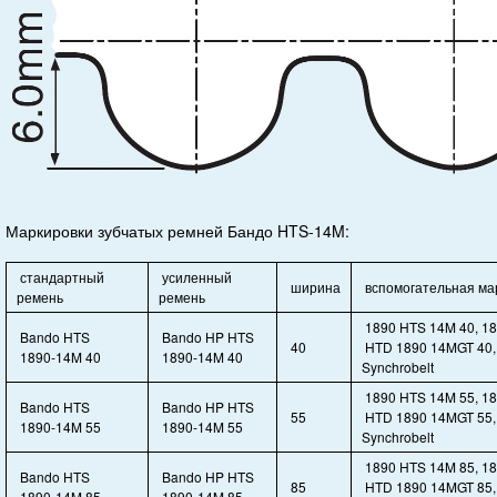
Маркировки зубчатых ремней Бандо HTS-14M:
стандартный
усиленный
ширина
вспомогательная ма
ремень
ремень
1890 HTS 14M 40, 18
Bando HTS
Bando HP HTS
40
HTD 1890 14MGT 40,
1890-14M 40
1890-14M 40
Synchrobelt
1890 HTS 14M 55, 18
Bando HTS
Bando HP HTS
55
HTD 1890 14MGT 55,
1890-14M 55
1890-14M 55
Synchrobelt
1890 HTS 14M 85, 18
Bando HTS
Bando HP HTS
85
HTD 1890 14MGT 85,
1890-14M 85
1890-14M 85