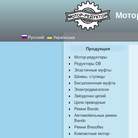
Самые лучшие р
Мотор
Русский
Українська
Продукция
Мотор-редукторы
Редукторы DB
Эластичные муфты
Шкивы, ступицы
Бесшпоночная муфта
Электродвигатели
Звёздочки цепей
Цепи приводные
Ремни Bando
Автомобильные ремни
Bando
Ремни Brecoflex
Компактные мотор-