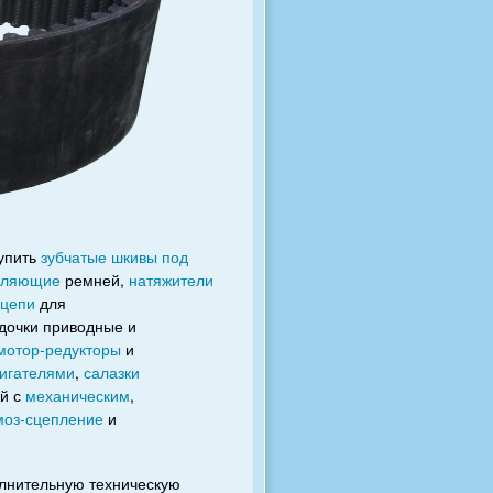
купить
зубчатые шкивы под
вляющие
ремней,
натяжители
цепи
для
здочки приводные и
мотор-редукторы
и
игателями
,
салазки
ей с
механическим
,
моз-сцепление
и
олнительную техническую