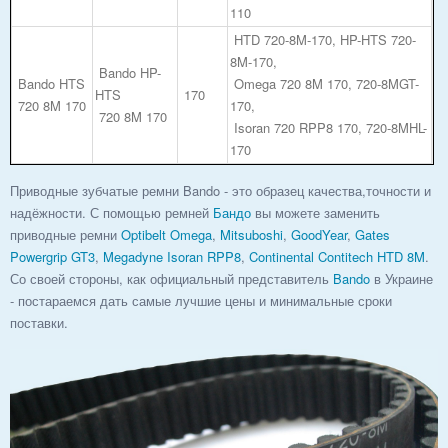
110
HTD 720-8M-170, HP-HTS 720-
8M-170,
Bando HP-
Bando HTS
Omega 720 8M 170, 720-8MGT-
HTS
170
720 8M 170
170,
720 8M 170
Isoran 720 RPP8 170, 720-8MHL-
170
Приводные зубчатые ремни Bando - это образец качества,точности и
надёжности. С помощью ремней
Бандо
вы можете заменить
приводные ремни
Optibelt Omega
,
Mitsuboshi
,
GoodYear
,
Gates
Powergrip GT3
,
Megadyne Isoran RPP8
,
Continental Contitech HTD 8M
.
Со своей стороны, как официальный представитель
Bando
в Украине
- постараемся дать самые лучшие цены и минимальные сроки
поставки.