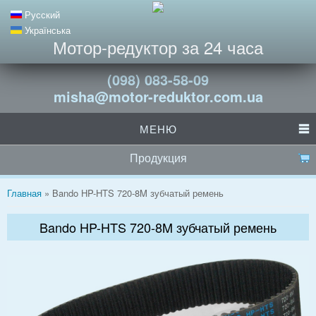
Русский
Українська
Мотор-редуктор за 24 часа
(098) 083-58-09
misha@motor-reduktor.com.ua
МЕНЮ
Продукция
Вы здесь
Главная
» Bando HP-HTS 720-8M зубчатый ремень
Bando HP-HTS 720-8M зубчатый ремень