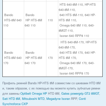
HTS 640-8M-110, HP-HTS
640-8M-110,
Bando
Bando
640 HTS 8M-110, 640 HP-
HTS-8M 640
HP HTS-8M
110
HTS 8M 110,
110
640 110
Omega 640 8M 110, 640-
8MGT-110,
Isoran 640 RPP8 110
HTS 640-8M-170, HP-HTS
640-8M-170,
Bando
Bando
640 HTS 8M 170, 640 HP-
HTS-8M 640
HP HTS-8M
170
HTS 8M 170,
170
640 170
Omega 640 8M 170, 640-
8MGT-170,
Isoran 640 RPP8 170
Профиль ремней Bando HP-HTS 8M совместим со шкивами HTD 8M
и, таким образом, с их помощью вы можете купить зубчатые ремни
для замены
Optibelt
Omega HP
HTD 8M,
Gates
powergrip GT2
8MGT
,
Sati HTD 8M
,
Mitsuboshi MTD
,
Megadyne Isoran
RPP,
Conti
Synchroforce CXP