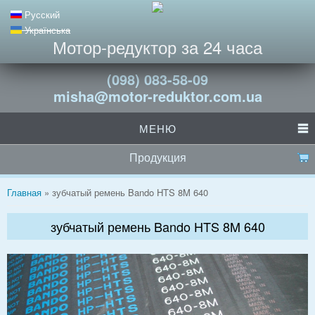
Русский
Українська
Мотор-редуктор за 24 часа
(098) 083-58-09
misha@motor-reduktor.com.ua
МЕНЮ
Продукция
Вы здесь
Главная
» зубчатый ремень Bando HTS 8M 640
зубчатый ремень Bando HTS 8M 640