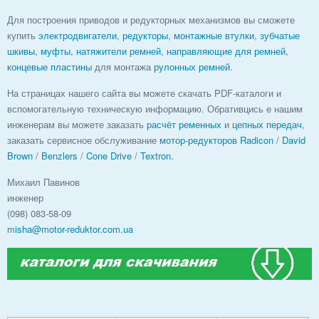
Для построения приводов и редукторных механизмов вы сможете
купить
электродвигатели
,
редукторы
,
монтажные втулки
,
зубчатые
шкивы
,
муфты
,
натяжители ремней
,
направляющие для ремней
,
концевые пластины
для монтажа
рулонных ремней
.
На страницах нашего сайта вы можете скачать PDF-каталоги и
вспомогательную техническую информацию. Обративцись е нашим
инженерам вы можете заказать
расчёт ременных
и
цепных передач
,
заказать сервисное обслуживание
мотор-редукторов
Radicon
/
David
Brown
/
Benzlers
/
Cone Drive
/
Textron
.
Михаил Павинов
инженер
(098) 083-58-09
misha@motor-reduktor.com.ua