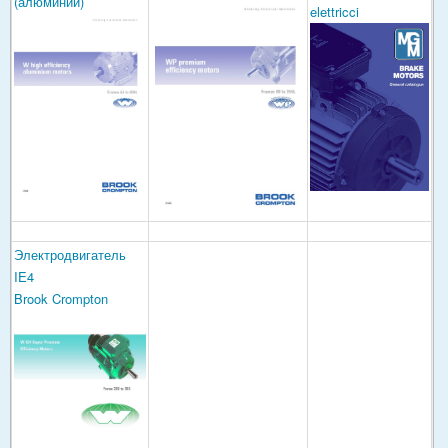
(алюминий)
elettricci
Электродвигатель
IE4
Brook Crompton