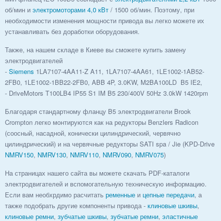
об/мин и
электромоторами 4,0 кВт
/ 1500 об/мин. Поэтому, при
необходимости изменения мощности привода вы легко можете их
устанавливать без доработки оборудования.
Также, на нашем складе в Киеве вы сможете купить замену
электродвигателей
-
Siemens
1LA7107-4AA11-Z A11, 1LA7107-4AA61, 1LE1002-1AB52-
2FB0, 1LE1002-1BB22-2FB0, ABB 4P, 3.0KW, M2BA100LD B5 IE2,
- DriveMotors T100LB4 IP55 S1 IM B5 230/400V 50Hz 3.0kW 1420rpm
Благодаря стандартному фланцу B5 электродвигатели Brook
Crompton легко монтируются как на редукторы Benzlers Radicon
(соосный, насадной, конически цилиндрический, червячно
цилиндрический) и на червячные редукторы SATI spa / Jie (KPD-Drive
NMRV150
,
NMRV130
,
NMRV110
,
NMRV090
,
NMRV075
)
На страницах нашего сайта вы можете скачать PDF-каталоги
электродвигателей и вспомогательную техническую информацию.
Если вам необхрдимо расчитать
ременные
и
цепные передачи
, а
также подобрать другие компоненты привода -
клиновые шкивы
,
клиновые ремни
,
зубчатые шкивы
,
зубчатые ремни
,
эластичные