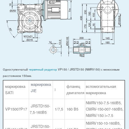
Одноступенчатый
червячный редуктор
VP150 / JRSTD150 (NMRV150) с межосевым
расстоянием 150мм.
маркировка
маркировка
фланец
вспомогательная
i
JIE
SATI
двигателя
маркировка
NMRV150-7.5-160B5,
JRSTD150-
VP15007P17
1/7,5
160 B5
CMRV-150-007-160B5,
7,5-160B5
NMRV/150 i=7.5
NMRV150-10-160B5,
JRSTD150-