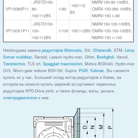
JRSTD150-
NMRV150-80-100B5,
100/112
VP15080P11
80-
1/80
CMRV-150-080-100B5,
B5
100/112B5
NMRV/150 i=80
JRSTD150-
NMRV150-100-100B5,
VP150X1P11
100-
1/100
100/112B5
CMRV-150-100-100B5,
100/112B5
NMRV/150 i=100
Необходима замена
редукторов
Motovario
, Siti,
Chiaravalli
, STM,
Leroy
Somer multibloc
, Renold, Leeson hydro-mec, Ghirri,
Bonfiglioli
, Varvel,
Transtechno
, TLS srl,
Spaggiari trasmissioni
, Motive BOX040, Hydro-mec
Q15, Worm-gear reducer BSV150, Supror,
PGR
,
Yuilmaz
. Вы сможете
купить их у нас. Большой склад мотор-редукторов в Киеве, на
котором вы можете купить широкий ассортимент червячных
редукторов KPD-Drive jrstd, а также фланцы, валы, рычаги,
электродвигатели
к ним.