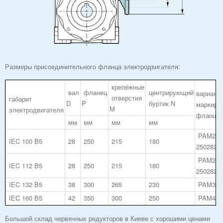
Размеры присоединительного фланца электродвигателя:
крепёжные
вал
фланец
центрирующий
вариант
отверстия
габарит
D
P
буртик N
маркиро
M
электродвигателя
фланца
мм
мм
мм
мм
PAM28/2
IEC 100 B5
28
250
215
180
2502828
PAM28/2
IEC 112 B5
28
250
215
180
2502828
IEC 132 B5
38
300
265
230
PAM38/
IEC 160 B5
42
350
300
250
PAM42/
Большой склад червячных редукторов в Киеве с хорошими ценами