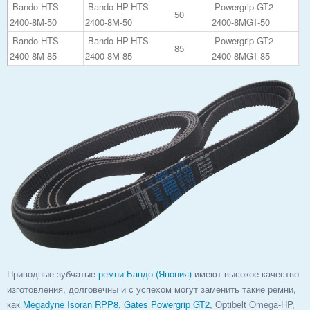
Bando HTS
Bando HP-HTS
Powergrip GT2
50
2400-8M-50
2400-8M-50
2400-8MGT-50
Bando HTS
Bando HP-HTS
Powergrip GT2
85
2400-8M-85
2400-8M-85
2400-8MGT-85
Приводные зубчатые
ремни Бандо (Япония)
имеют высокое качество
изготовления, долговечны и с успехом могут заменить такие ремни,
как
Megadyne Isoran RPP8
,
Gates Powergrip GT2
, Optibelt Omega-HP,