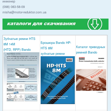
инженер
(098) 083-58-09
misha@motor-reduktor.com.ua
Зубчатые ремни HTS
Брошюра Bando HP-
8M 14M
Каталог приводных
HTS 8M
(HTD, RPP) Bando
ремней Bando
зубчатые ремни