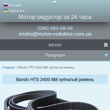
Русский
Українська
Мотор-редуктор за 24 часа
(098) 083-58-09
misha@motor-reduktor.com.ua
МЕНЮ
Продукция
Вы здесь
Главная
» Bando HTS 2400-8M зубчатый ремень
Bando HTS 2400-8M зубчатый ремень