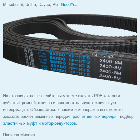
Mitsuboshi, Unitta, Dayco, Pix,
GoodYear
.
На страницах нашего сайта вы можете скачать PDF-каталоги
зубчатых ремней, шкивов и вспомогательную техническую
информацию. Обращайтесь к нашим инженерам и вы сможете
заказать расчёт ременных передач,
расчёт цепных передач
, подбор
эластичных муфт
и
мотор-редукторов
.
Павинов Михаил