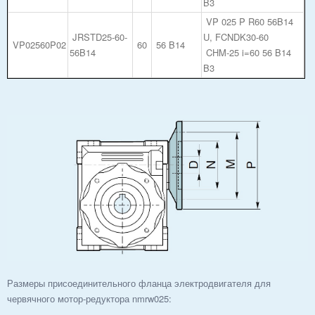
B3
VP 025 P R60 56B14
JRSTD25-60-
U, FCNDK30-60
VP02560P02
60
56 B14
56B14
CHM-25 i=60 56 B14
B3
Размеры присоединительного фланца электродвигателя для
червячного мотор-редуктора nmrw025: