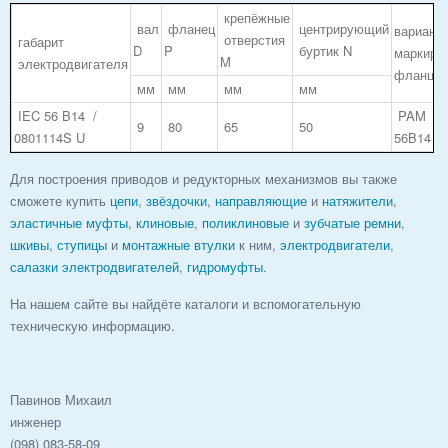
крепёжные
вал
фланец
центрирующий
вариант
отверстия
габарит
D
P
буртик N
маркиро
M
электродвигателя
фланца
мм
мм
мм
мм
IEC 56 B14 /
PAM
9
80
65
50
0801114S U
56B14
Для построения приводов и редукторных механизмов вы также
сможете купить
цепи
,
звёздочки
,
направляющие
и
натяжители
,
эластичные муфты
,
клиновые
,
поликлиновые
и
зубчатые ремни
,
шкивы
,
ступицы
и
монтажные втулки
к ним,
электродвигатели
,
салазки
электродвигателей
,
гидромуфты
.
На нашем сайте вы найдёте каталоги и вспомогательную
техническую информацию.
Павинов Михаил
инженер
(098) 083-58-09