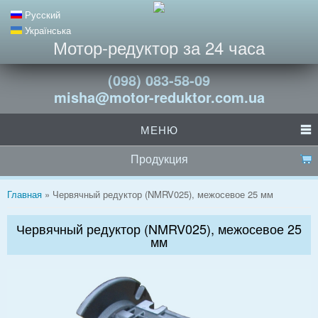
Русский
Українська
Мотор-редуктор за 24 часа
(098) 083-58-09
misha@motor-reduktor.com.ua
МЕНЮ
Продукция
Вы здесь
Главная
» Червячный редуктор (NMRV025), межосевое 25 мм
Червячный редуктор (NMRV025), межосевое 25
мм