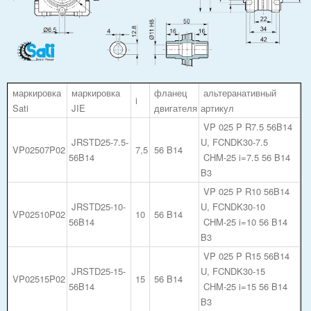
маркировка
маркировка
фланец
альтеранативный
i
Sati
JIE
двигателя
артикул
VP 025 P R7.5 56B14
JRSTD25-7.5-
U, FCNDK30-7.5
VP02507P02
7,5
56 B14
56B14
CHM-25 i=7.5 56 B14
B3
VP 025 P R10 56B14
JRSTD25-10-
U, FCNDK30-10
VP02510P02
10
56 B14
56B14
CHM-25 i=10 56 B14
B3
VP 025 P R15 56B14
JRSTD25-15-
U, FCNDK30-15
VP02515P02
15
56 B14
56B14
CHM-25 i=15 56 B14
B3