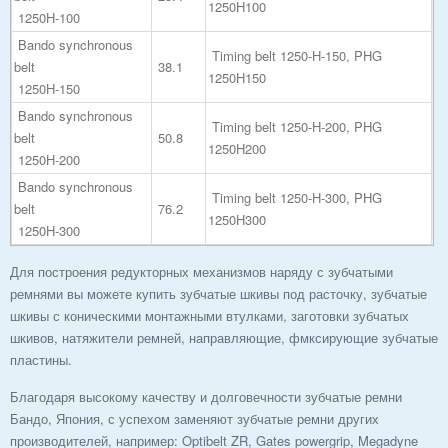
1250H100
1250H-100
Bando synchronous
Timing belt 1250-H-150, PHG
belt
38.1
1250H150
1250H-150
Bando synchronous
Timing belt 1250-H-200, PHG
belt
50.8
1250H200
1250H-200
Bando synchronous
Timing belt 1250-H-300, PHG
belt
76.2
1250H300
1250H-300
Для построения редукторных механизмов наряду с зубчатыми
ремнями вы можете купить зубчатые шкивы под расточку, зубчатые
шкивы с коническими монтажными втулками, заготовки зубчатых
шкивов, натяжители ремней, направляющие, фмксирующие зубчатые
пластины.
Благодаря высокому качеству и долговечности зубчатые ремни
Бандо, Япония, с успехом заменяют зубчатые ремни других
производителей, например: Optibelt ZR, Gates powergrip, Megadyne