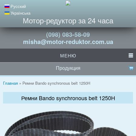
Русский
Українська
Мотор-редуктор за 24 часа
(098) 083-58-09
misha@motor-reduktor.com.ua
МЕНЮ
Продукция
Вы здесь
Главная
» Ремни Bando synchronous belt 1250H
Ремни Bando synchronous belt 1250H