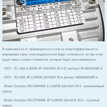
В зависимости от производителя и класса энергоэффективности
маркировка таких электродвигателей будет отличаться, но при этом
будет много схожих элементов, которые бкдкт прослеживаться:
- SATI - IE1 80A 0,55KW 4P 230/400V B14 S1 артикул M10800554B14
- SATI - IE2 80A 4P 0,55KW 230/400V B14 артикул M20800554B14
- Brook Crompton WU-DA80ME-4 0,55KW 230/400V B14 - алюминиевый
корпус
- Brook Crompton WU-DF80ME-4P 0,55KW 230/400V B14 - чугунный
корпус