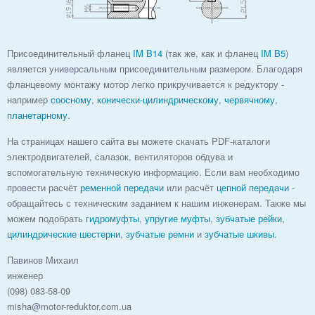
Присоединительный фланец
IM B14
(так же, как и фланец
IM B5
)
является универсальным присоединительным размером. Благодаря
фланцевому монтажу мотор легко прикручивается к редуктору -
например
соосному
,
конически-цилиндрическому
,
червячному
,
планетарному
.
На страницах нашего сайта вы можете скачать PDF-каталоги
электродвигателей, салазок, вентиляторов обдува и
вспомогательную техническую информацию. Если вам необходимо
провести расчёт
ременной передачи
или расчёт
цепной передачи
-
обращайтесь с техническим заданием к нашим инженерам. Также мы
можем подобрать
гидромуфты
,
упругие муфты
,
зубчатые рейки
,
цилиндрические шестерни
,
зубчатые ремни
и
зубчатые шкивы
.
Павинов Михаил
инженер
(098) 083-58-09
misha@motor-reduktor.com.ua