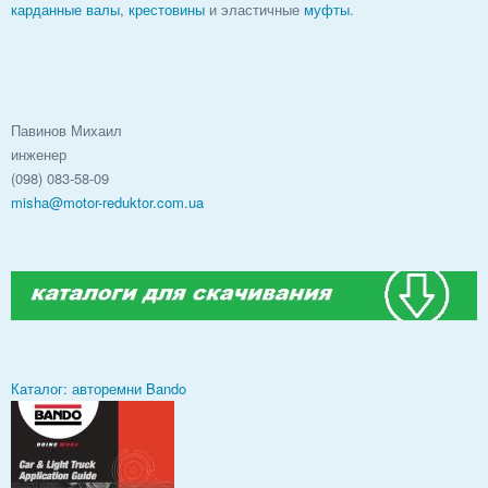
карданные валы
,
крестовины
и эластичные
муфты
.
Павинов Михаил
инженер
(098) 083-58-09
misha@motor-reduktor.com.ua
Каталог: авторемни Bando