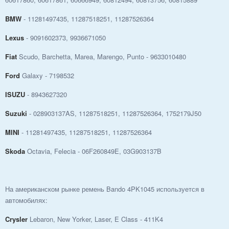
BMW
- 11281497435, 11287518251, 11287526364
Lexus
- 9091602373, 9936671050
Fiat
Scudo, Barchetta, Marea, Marengo, Punto - 9633010480
Ford
Galaxy - 7198532
ISUZU
- 8943627320
Suzuki
- 028903137AS, 11287518251, 11287526364, 1752179J50
MINI
- 11281497435, 11287518251, 11287526364
Skoda
Octavia, Felecia - 06F260849E, 03G903137B
На американском рынке ремень Bando 4PK1045 используется в
автомобилях:
Crysler
Lebaron, New Yorker, Laser, E Class - 411K4