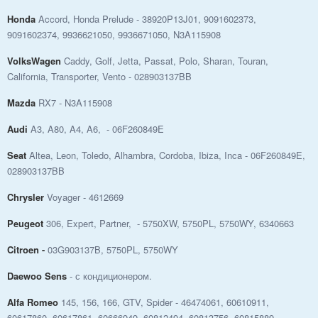
Honda
Accord, Honda Prelude - 38920P13J01, 9091602373,
9091602374, 9936621050, 9936671050, N3A115908
VolksWagen
Caddy, Golf, Jetta, Passat, Polo, Sharan, Touran,
California, Transporter, Vento - 028903137BB
Mazda
RX7 - N3A115908
Audi
A3, A80, A4, A6, - 06F260849E
Seat
Altea, Leon, Toledo, Alhambra, Cordoba, Ibiza, Inca - 06F260849E,
028903137BB
Chrysler
Voyager - 4612669
Peugeot
306, Expert, Partner, - 5750XW, 5750PL, 5750WY, 6340663
Citroen -
03G903137B, 5750PL, 5750WY
Daewoo Sens
- с кондиционером.
Alfa Romeo
145, 156, 166, GTV, Spider - 46474061, 60610911,
60617860, 60617861, 60666949, 60812494, 60813756, 60815889