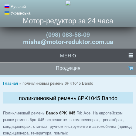
Русский
Українська
Мотор-редуктор за 24 часа
(098) 083-58-09
misha@motor-reduktor.com.ua
МЕНЮ
Продукция
Вы здесь
Главная
» поликлиновый ремень 6PK1045 Bando
поликлиновый ремень 6PK1045 Bando
Поликлиновый ремень
Bando 6PK1045
Rib Ace. На европейском
рынке ремень 6рк1045 встречается в компрессорах, тренажёрах,
кондиционерах, станках, ручном инструменте и автомобилях (привод
кондиционера, генератора, помпы):