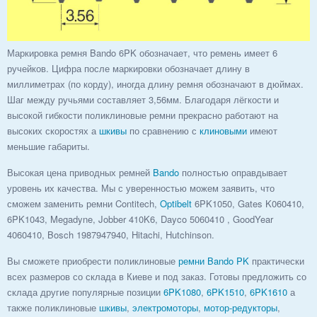
Маркировка ремня Bando 6PK обозначает, что ремень имеет 6
ручейков. Цифра после маркировки обозначает длину в
миллиметрах (по корду), иногда длину ремня обозначают в дюймах.
Шаг между ручьями составляет 3,56мм. Благодаря лёгкости и
высокой гибкости поликлиновые ремни прекрасно работают на
высоких скоростях а
шкивы
по сравнению с
клиновыми
имеют
меньшие габариты.
Высокая цена приводных ремней
Bando
полностью оправдывает
уровень их качества. Мы с уверенностью можем заявить, что
сможем заменить ремни Contitech,
Optibelt
6PK1050, Gates K060410,
6PK1043, Megadyne, Jobber 410K6, Dayco 5060410 , GoodYear
4060410, Bosch 1987947940, Hitachi, Hutchinson.
Вы сможете приобрести поликлиновые
ремни Bando PK
практически
всех размеров со склада в Киеве и под заказ. Готовы предложить со
склада другие популярные позиции
6PK1080
,
6PK1510
,
6PK1610
а
также поликлиновые
шкивы
,
электромоторы
,
мотор-редукторы
,